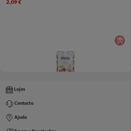
2,09 €
5.0
(1)
Iogurte Liquido Mimosa Banana/morango Infantil 4x151 Ml
Lojas
3.46 €/Lt
Contacto
2,09 €
Ajuda