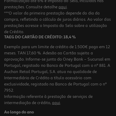
Formalização até 6% e Imposto do Selo, incluídos nas
prestações. Consulte detalhe
aqui
.
5.0
(3)
Iogurte Yoco Lãfquido Morango 6x90g
***O valor da primeira prestação depende do dia da
compra, refletindo o cálculo de juros diários. Ao valor das
4.61 €/Kg
prestações acresce o Imposto do Selo sobre a utilização
2,49 €
de Crédito.
TAEG DO CARTÃO DE CRÉDITO: 18,4 %
Exemplo para um limite de crédito de 1.500€ pago em 12
meses. TAN 17,60 %. Adesão ao Cartão sujeita a
aprovação. Informe-se junto do Oney Bank – Sucursal em
Portugal, registado no Banco de Portugal com o nº 881. A
Auchan Retail Portugal, S.A. atua na qualidade de
Intermediário de Crédito a título acessório com
exclusividade, registado no Banco de Portugal com o nº
7952.
Informação referente à prestação de serviços de
intermediação de crédito,
aqui
.
Ao longo do ano