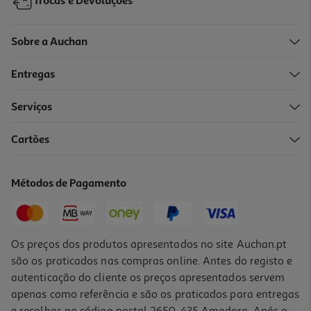
Trocas e Devoluções
Sobre a Auchan
Entregas
Serviços
5.0
(1)
Cartões
Iogurte Liquido Mimosa Morango Infantil 4x151 Ml
3.46 €/Lt
Métodos de Pagamento
2,09 €
Os preços dos produtos apresentados no site Auchan.pt
são os praticados nas compras online. Antes do registo e
autenticação do cliente os preços apresentados servem
apenas como referência e são os praticados para entregas
e recolhas no código postal 2650-435 Amadora. Após o