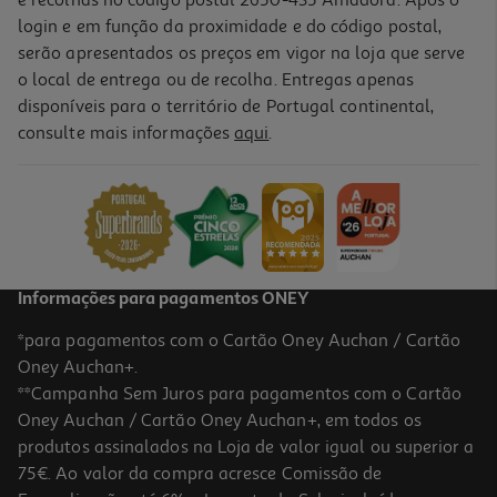
login e em função da proximidade e do código postal,
-26%
serão apresentados os preços em vigor na loja que serve
o local de entrega ou de recolha. Entregas apenas
disponíveis para o território de Portugal continental,
4.6
(5)
consulte mais informações
aqui
.
Iogurte Infantil Danonino Para Levar Morango-Banana 4x70g
7.11 €/Kg
Price reduced from
to
2,69 €
1,99 €
Promoção
Informações para pagamentos ONEY
*para pagamentos com o Cartão Oney Auchan / Cartão
Oney Auchan+.
**Campanha Sem Juros para pagamentos com o Cartão
Oney Auchan / Cartão Oney Auchan+, em todos os
produtos assinalados na Loja de valor igual ou superior a
75€. Ao valor da compra acresce Comissão de