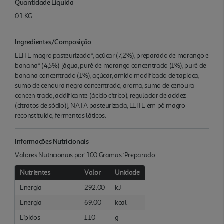
Quantidade Liquida
0.1 KG
Ingredientes/Composição
LEITE magro pasteurizado*, açúcar (7,2%), preparado de morango e
banana* (4,5%) [água, puré de morango concentrado (1%), puré de
banana concentrado (1%), açúcar, amido modificado de tapioca,
sumo de cenoura negra concentrado, aroma, sumo de cenoura
concen trado, acidificante (ácido cítrico), regulador de acidez
(citratos de sódio)], NATA pasteurizada, LEITE em pó magro
reconstituído, fermentos láticos.
Informações Nutricionais
Valores Nutricionais por: 100 Gramas :Preparado
Nutrientes
Valor
Unidade
Energia
292.00
kJ
Energia
69.00
kcal
Lípidos
1.10
g