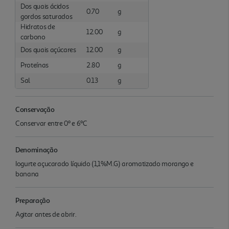
Dos quais ácidos
0.70
g
gordos saturados
Hidratos de
12.00
g
carbono
Dos quais açúcares
12.00
g
Proteínas
2.80
g
Sal
0.13
g
Conservação
Conservar entre 0º e 6ºC
Denominação
Iogurte açucarado líquido (1,1%M.G) aromatizado morango e
banana
Preparação
Agitar antes de abrir.