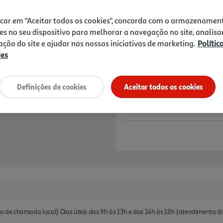
1,44 €
icar em "Aceitar todos os cookies", concorda com o armazenamen
Notas de preparação
es no seu dispositivo para melhorar a navegação no site, analisa
zação do site e ajudar nas nossas iniciativas de marketing.
Polític
ies
Definições de cookies
Aceitar todos os cookies
de chamada local) Dias úteis das 9h às 13h e das 14h às 18h (atendimento 