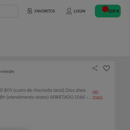
FAVORITOS
LOGIN
0,00 €
avaliação
805 (custo de chamada local) Dias úteis
ver
mais
 18h (atendimento direto) APARTADO 1566 -
@lactogal.pt