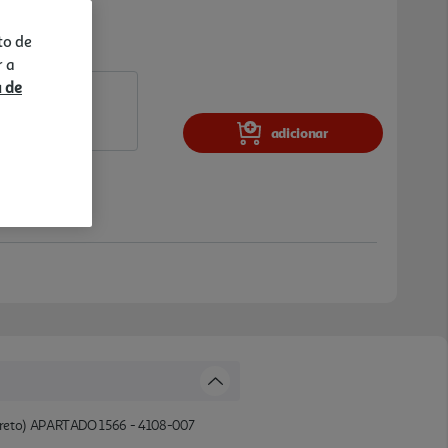
to de
r a
a de
adicionar
direto) APARTADO 1566 - 4108-007