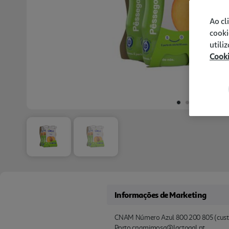
Ao cl
cooki
utili
Cook
Informações de Marketing
CNAM Número Azul 800 200 805 (custo 
Porto cnamimosa@lactogal.pt