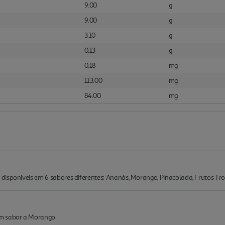
9.00
g
9.00
g
3.10
g
0.13
g
0.18
mg
113.00
mg
84.00
mg
isponíveis em 6 sabores diferentes: Ananás, Morango, Pinacolada, Frutos Trop
om sabor a Morango