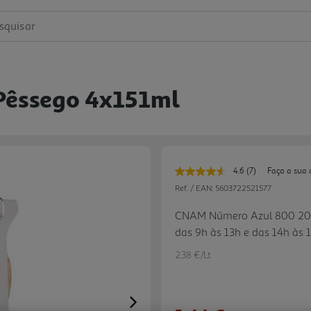
squisar
 Pêssego 4x151ml
4.6
(7)
Faça a sua 
Leu
7
Ref. / EAN:
5603722521577
avaliações.
Link
CNAM Número Azul 800 200 
para
das 9h às 13h e das 14h às
a
mesma
4108-007 Porto cnamimosa
página.
2.38 €/Lt
Next