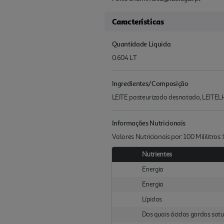
Características
Quantidade Liquida
0.604 LT
Ingredientes/Composição
LEITE pasteurizado desnatado, LEITE
Informações Nutricionais
Valores Nutricionais por: 100 Mililitro
Nutrientes
Energia
Energia
Lípidos
Dos quais ácidos gordos sat