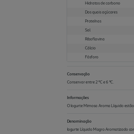
Hidratos de carbono
Dos quais açúcares
Proteínas
Sal
Riboflavina
Cálcio
Fósforo
Conservação
Conservar entre 2 ºC e 6 ºC.
Informações
O Iogurte Mimosa Aroma Líquido estão d
Denominação
Iogurte Líquido Magro Aromatizado c