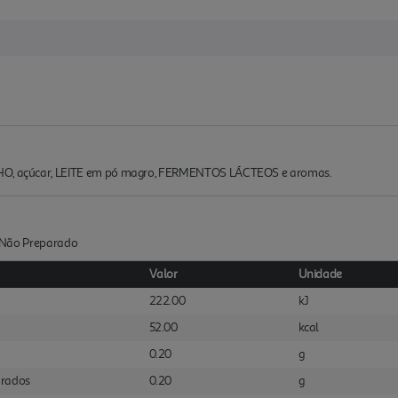
LHO, açúcar, LEITE em pó magro, FERMENTOS LÁCTEOS e aromas.
s :Não Preparado
Valor
Unidade
222.00
kJ
52.00
kcal
0.20
g
urados
0.20
g