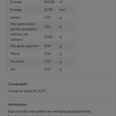
Energia
343.00
kJ
Energia
81.00
kcal
Lípidos
2.10
g
Dos quais ácidos
1.80
g
gordos saturados
Hidratos de
15.00
g
carbono
Dos quais açúcares
8.50
g
Fibras
0.50
g
Proteínas
0.50
g
Sal
0.07
g
Conservação
Conservar entre 0ºC e 6ºC
Informações
Estes 4 boiões não podem ser vendidos separadamente.