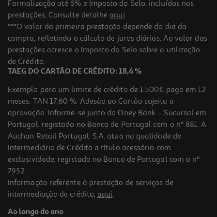
Formalização até 6% e Imposto do Selo, incluídos nas
prestações. Consulte detalhe
aqui
.
5.0
(1)
Sojagurte Sojasun Morango 4x100g
***O valor da primeira prestação depende do dia da
compra, refletindo o cálculo de juros diários. Ao valor das
5.73 €/Kg
Price reduced from
to
prestações acresce o Imposto do Selo sobre a utilização
3,09 €
2,29 €
de Crédito.
Promoção
TAEG DO CARTÃO DE CRÉDITO: 18,4 %
Exemplo para um limite de crédito de 1.500€ pago em 12
meses. TAN 17,60 %. Adesão ao Cartão sujeita a
aprovação. Informe-se junto do Oney Bank – Sucursal em
Portugal, registado no Banco de Portugal com o nº 881. A
Auchan Retail Portugal, S.A. atua na qualidade de
Intermediário de Crédito a título acessório com
-21%
exclusividade, registado no Banco de Portugal com o nº
7952.
Informação referente à prestação de serviços de
intermediação de crédito,
aqui
.
Vegegurte Soja Pleno Frutos Vermelhos 400gr
Ao longo do ano
4.73 €/Kg