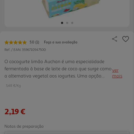
5.0
(1)
Faça a sua avaliação
Leu
uma
Ref. / EAN:
3596710547500
avaliação.
Link
O cocogurte limão Auchan é uma especialidade
para
fermentada à base de leite de coco que surge como
a
ver
mesma
a alternativa vegetal aos iogurtes. Uma opção
mais
página.
vegan naturalmente sem lactose, com uma textura
5.48 €/Kg
cremosa, o toque subtil do coco e o sabor fresco do
limão, que uti liza a proteína de ervilha para
enriquecer a sua composição. É ideal tanto como
2,19 €
lanche ou como base para receitas de pequenos-
almoços.
Notas de preparação