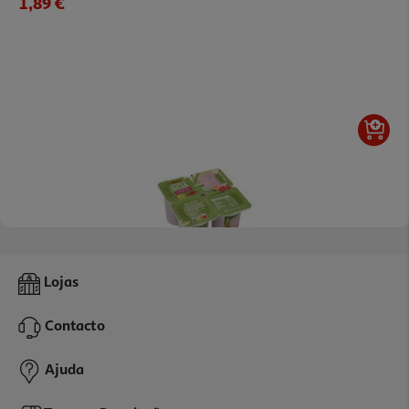
1,89 €
4.4
(16)
Preparado Auchan De Soja Framboesa E Maracujá 4x100g
Lojas
4.23 €/Kg
Contacto
1,69 €
Ajuda