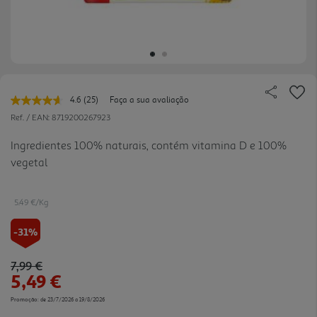
4.6
(25)
Faça a sua avaliação
Leu
25
Ref. / EAN:
8719200267923
avaliações.
Link
Ingredientes 100% naturais, contém vitamina D e 100%
para
vegetal
a
mesma
página.
5.49 €/Kg
-31%
Price reduced from
to
7,99 €
5,49 €
Promoção:
de 23/7/2026 a 19/8/2026