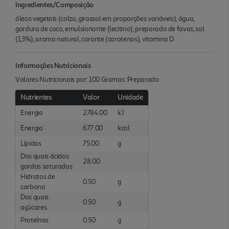
Ingredientes/Composição
óleos vegetais (colza, girassol em proporções variáveis), água,
gordura de coco, emulsionante (lecitina), preparado de favas, sal
(1,3%), aroma natural, corante (carotenos), vitamina D.
Informações Nutricionais
Valores Nutricionais por: 100 Gramas :Preparado
Nutrientes
Valor
Unidade
Energia
2784.00
kJ
Energia
677.00
kcal
Lípidos
75.00
g
Dos quais ácidos
28.00
gordos saturados
Hidratos de
0.50
g
carbono
Dos quais
0.50
g
açúcares
Proteínas
0.50
g