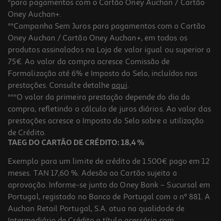
*para pagamentos com o Cartão Oney Auchan / Cartão
Oney Auchan+.
**Campanha Sem Juros para pagamentos com o Cartão
Oney Auchan / Cartão Oney Auchan+, em todos os
produtos assinalados na Loja de valor igual ou superior a
75€. Ao valor da compra acresce Comissão de
Formalização até 6% e Imposto do Selo, incluídos nas
prestações. Consulte detalhe
aqui
.
4.5
(31)
Creme Vegetal Planta Para Barrar Sabor Manteiga 400g
***O valor da primeira prestação depende do dia da
compra, refletindo o cálculo de juros diários. Ao valor das
8.73 €/Kg
prestações acresce o Imposto do Selo sobre a utilização
3,49 €
de Crédito.
TAEG DO CARTÃO DE CRÉDITO: 18,4 %
Exemplo para um limite de crédito de 1.500€ pago em 12
meses. TAN 17,60 %. Adesão ao Cartão sujeita a
aprovação. Informe-se junto do Oney Bank – Sucursal em
Portugal, registado no Banco de Portugal com o nº 881. A
Auchan Retail Portugal, S.A. atua na qualidade de
Intermediário de Crédito a título acessório com
-35%