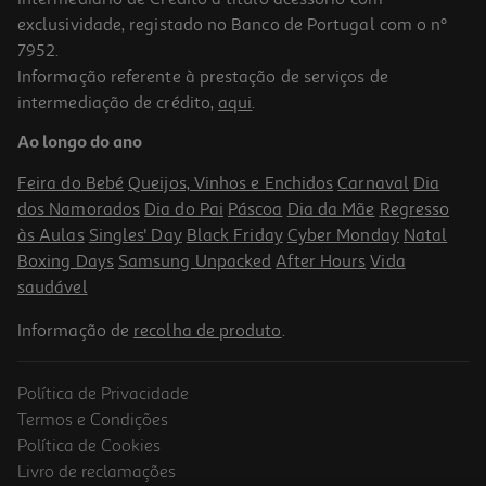
exclusividade, registado no Banco de Portugal com o nº
7952.
Informação referente à prestação de serviços de
4.7
(40)
intermediação de crédito,
aqui
.
Creme Vegetal Becel P/barrar Sabor A Manteiga 450g
Ao longo do ano
8.64 €/Kg
Price reduced from
to
5,99 €
Feira do Bebé
Queijos, Vinhos e Enchidos
Carnaval
Dia
3,89 €
dos Namorados
Dia do Pai
Páscoa
Dia da Mãe
Regresso
Promoção
às Aulas
Singles' Day
Black Friday
Cyber Monday
Natal
Boxing Days
Samsung Unpacked
After Hours
Vida
saudável
Informação de
recolha de produto
.
Política de Privacidade
Termos e Condições
Política de Cookies
Livro de reclamações