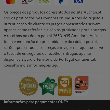
Os preços dos produtos apresentados no site Auchan.pt
são os praticados nas compras online. Antes do registo e
autenticação do cliente os preços apresentados servem
apenas como referência e são os praticados para entregas
e recolhas no código postal 2650-435 Amadora. Após o
login e em função da proximidade e do código postal,
-31%
serão apresentados os preços em vigor na loja que serve
o local de entrega ou de recolha. Entregas apenas
disponíveis para o território de Portugal continental,
4.8
(18)
consulte mais informações
aqui
.
Creme Vegetal P/barrar Planta Original 1kg
5.49 €/Kg
Price reduced from
to
7,99 €
5,49 €
Promoção
Informações para pagamentos ONEY