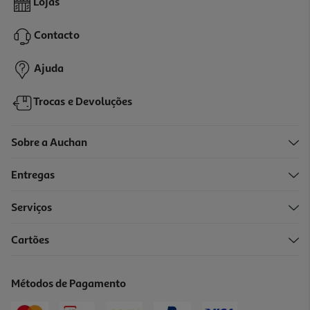
Lojas
2.7 €/Kg
Contacto
1,35 €
Ajuda
Trocas e Devoluções
Sobre a Auchan
Entregas
Serviços
4.8
(6)
Cartões
Creme Vegetal Planta P/barrar Sabor Manteiga 225g
9.73 €/Kg
Métodos de Pagamento
2,19 €