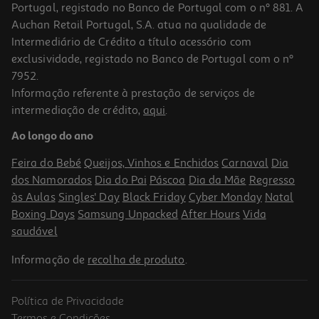
Portugal, registado no Banco de Portugal com o nº 881. A
Auchan Retail Portugal, S.A. atua na qualidade de
Intermediário de Crédito a título acessório com
-16%
exclusividade, registado no Banco de Portugal com o nº
7952.
Informação referente à prestação de serviços de
4.5
(2)
intermediação de crédito,
aqui
.
Paçoca Dacolônia Zero 170g
Ao longo do ano
22.29 €/Kg
Price reduced from
to
4,49 €
Feira do Bebé
Queijos, Vinhos e Enchidos
Carnaval
Dia
3,79 €
dos Namorados
Dia do Pai
Páscoa
Dia da Mãe
Regresso
Promoção
às Aulas
Singles' Day
Black Friday
Cyber Monday
Natal
Boxing Days
Samsung Unpacked
After Hours
Vida
saudável
Informação de
recolha de produto
.
Política de Privacidade
Termos e Condições