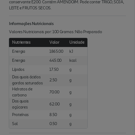
conservante E200. Contém AMENDOIM. Pode conter TRIGO, SOJA,
LEITE e FRUTOS SECOS.
Informações Nutricionais
Valores Nutricionais por: 100 Gramas :Não Preparado
Nutrientes
Valor
Unidade
Energia
1865.00
kJ
Energia
445.00
kcal
Lípidos
17.50
g
Dos quais ácidos
2.50
g
gordos saturados
Hidratos de
70.00
g
carbono
Dos quais
62.00
g
açúcares
Proteínas
8.50
g
Sal
0.50
g