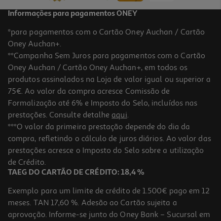
Informações para pagamentos ONEY
*para pagamentos com o Cartão Oney Auchan / Cartão
Oney Auchan+.
**Campanha Sem Juros para pagamentos com o Cartão
Oney Auchan / Cartão Oney Auchan+, em todos os
-10%
produtos assinalados na Loja de valor igual ou superior a
75€. Ao valor da compra acresce Comissão de
Formalização até 6% e Imposto do Selo, incluídos nas
prestações. Consulte detalhe
aqui
.
Doce Dacolônia De Banana Mariola 300g
***O valor da primeira prestação depende do dia da
compra, refletindo o cálculo de juros diários. Ao valor das
11.97 €/Kg
Price reduced from
to
prestações acresce o Imposto do Selo sobre a utilização
3,99 €
3,59 €
de Crédito.
Promoção
TAEG DO CARTÃO DE CRÉDITO: 18,4 %
Exemplo para um limite de crédito de 1.500€ pago em 12
meses. TAN 17,60 %. Adesão ao Cartão sujeita a
aprovação. Informe-se junto do Oney Bank – Sucursal em