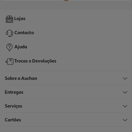
Barras Jannis Amendoim 55g
Lojas
18 €/Kg
Contacto
0,99 €
Ajuda
Trocas e Devoluções
Sobre a Auchan
Entregas
Serviços
5.0
(1)
Cartões
Mel Sabura Da Terra De Cana 520g