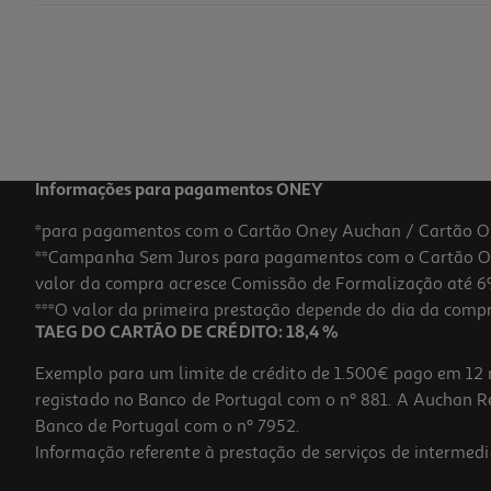
Rapadura Especial Dacolônia 160g
14.31 €/Kg
2,29 €
Informações para pagamentos ONEY
*para pagamentos com o Cartão Oney Auchan / Cartão O
**Campanha Sem Juros para pagamentos com o Cartão Oney
valor da compra acresce Comissão de Formalização até 6%
***O valor da primeira prestação depende do dia da compra,
TAEG DO CARTÃO DE CRÉDITO: 18,4 %
Exemplo para um limite de crédito de 1.500€ pago em 12 
registado no Banco de Portugal com o nº 881. A Auchan Ret
Banco de Portugal com o nº 7952.
Informação referente à prestação de serviços de intermedi
Biscoito Rosquinha Vitarella Sabor A Coco 300g