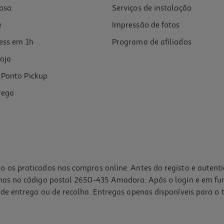
asa
Serviços de instalação
e
Impressão de fotos
ess em 1h
Programa de afiliados
oja
Ponto Pickup
rega
o os praticados nas compras online. Antes do registo e autent
lhas no código postal 2650-435 Amadora. Após o login e em fu
de entrega ou de recolha. Entregas apenas disponíveis para o t
4.5
(2)