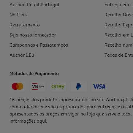
Auchan Retail Portugal
Entrega em c
Bananinha Tachão C/ Canela 200g
Notícias
Recolha Driv
21.95 €/Kg
Recrutamento
Recolha Expr
4,39 €
Seja nosso fornecedor
Recolha em L
Campanhas e Passatempos
Recolha num 
Auchan&Eu
Taxas de Ent
Métodos de Pagamento
Os preços dos produtos apresentados no site Auchan.pt sã
como referência e são os praticados para entregas e reco
apresentados os preços em vigor na loja que serve o local 
informações
aqui
.