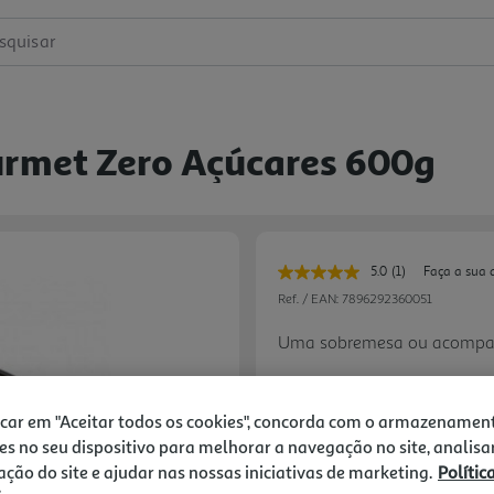
squisar
urmet Zero Açúcares 600g
5.0
(1)
Faça a sua 
Leu
uma
Ref. / EAN:
7896292360051
avaliação.
Link
Uma sobremesa ou acompan
para
a
mesma
página.
9.15 €/Kg
icar em "Aceitar todos os cookies", concorda com o armazenamen
es no seu dispositivo para melhorar a navegação no site, analisa
zação do site e ajudar nas nossas iniciativas de marketing.
Polític
Next