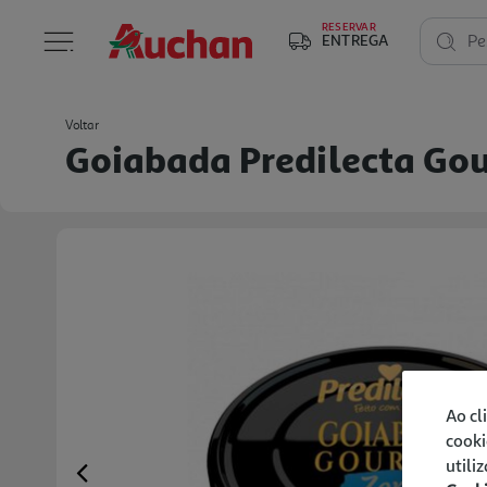
RESERVAR
ENTREGA
Pe
Voltar
Goiabada Predilecta Go
Ao cl
cooki
utili
Previous