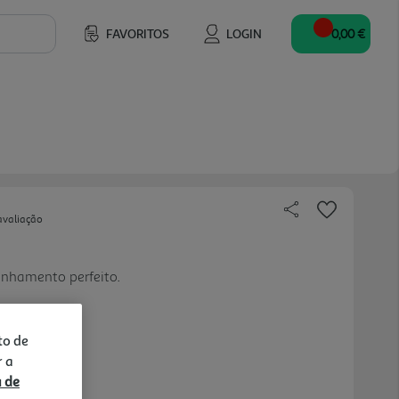
FAVORITOS
LOGIN
0,00 €
avaliação
hamento perfeito.
to de
r a
a de