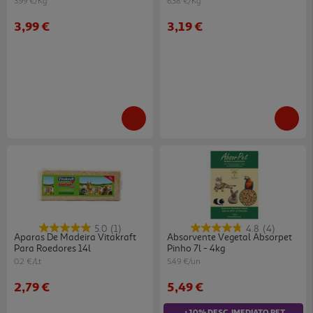
3.99 €/Kg
6.38 €/Kg
3,99 €
3,19 €
5.0
(1)
4.8
(4)
Aparas De Madeira Vitakraft
Absorvente Vegetal Absorpet
Para Roedores 14l
Pinho 7l - 4kg
0.2 €/Lt
5.49 €/un
2,79 €
5,49 €
+10% DESC. IMEDIATO PET CLUB