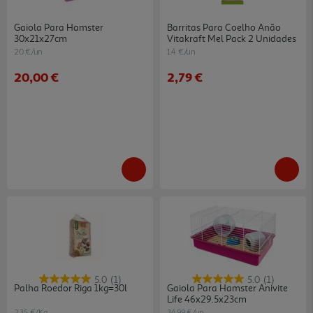
Gaiola Para Hamster
Barritas Para Coelho Anão
30x21x27cm
Vitakraft Mel Pack 2 Unidades
20 €/un
1.4 €/un
20,00 €
2,79 €
5.0
(1)
5.0
(1)
Palha Roedor Riga 1kg=30l
Gaiola Para Hamster Anivite
Life 46x29.5x23cm
2.35 €/Kg
34.99 €/un