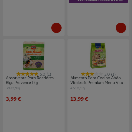
5.0
(1)
3.0
(1)
Absorvente Para Roedores
Alimento Para Coelho Anão
Riga Provence 1kg
Vitakraft Premium Menu Vital
3kg
3.99 €/Kg
4.66 €/Kg
3,99 €
13,99 €