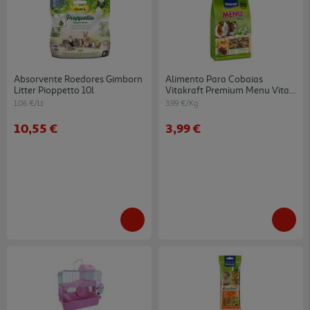
Absorvente Roedores Gimborn
Alimento Para Cobaias
Litter Pioppetto 10l
Vitakraft Premium Menu Vital
1kg
1.06 €/Lt
3.99 €/Kg
10,55 €
3,99 €