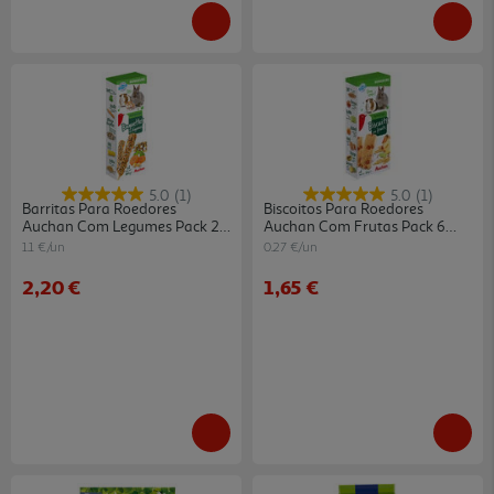
5.0
(1)
5.0
(1)
Barritas Para Roedores
Biscoitos Para Roedores
Auchan Com Legumes Pack 2
Auchan Com Frutas Pack 6
Unidades
Unidades
1.1 €/un
0.27 €/un
2,20 €
1,65 €