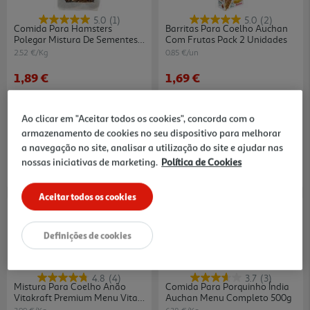
5.0
(1)
5.0
(2)
Comida Para Hamsters
Barritas Para Coelho Auchan
Polegar Mistura De Sementes
Com Frutas Pack 2 Unidades
750g
2.52 €/Kg
0.85 €/un
1,89 €
1,69 €
Ao clicar em "Aceitar todos os cookies", concorda com o
armazenamento de cookies no seu dispositivo para melhorar
a navegação no site, analisar a utilização do site e ajudar nas
nossas iniciativas de marketing.
Política de Cookies
Aceitar todos os cookies
Definições de cookies
4.8
(4)
3.7
(3)
Mistura Para Coelho Anão
Comida Para Porquinho Índia
Vitakraft Premium Menu Vita
Auchan Menu Completo 500g
1kg