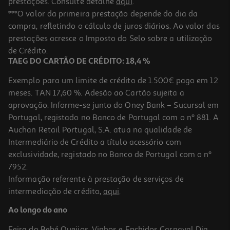
prestações. Consulte detalhe
aqui
.
***O valor da primeira prestação depende do dia da
compra, refletindo o cálculo de juros diários. Ao valor das
prestações acresce o Imposto do Selo sobre a utilização
de Crédito.
TAEG DO CARTÃO DE CRÉDITO: 18,4 %
Exemplo para um limite de crédito de 1.500€ pago em 12
meses. TAN 17,60 %. Adesão ao Cartão sujeita a
aprovação. Informe-se junto do Oney Bank – Sucursal em
Portugal, registado no Banco de Portugal com o nº 881. A
Auchan Retail Portugal, S.A. atua na qualidade de
Intermediário de Crédito a título acessório com
exclusividade, registado no Banco de Portugal com o nº
7952.
Informação referente à prestação de serviços de
intermediação de crédito,
aqui
.
Ao longo do ano
Feira do Bebé
Queijos, Vinhos e Enchidos
Carnaval
Dia