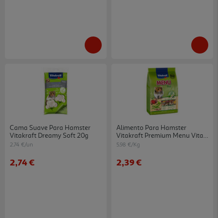
Cama Suave Para Hamster
Alimento Para Hamster
Vitakraft Dreamy Soft 20g
Vitakraft Premium Menu Vital
400g
2.74 €/un
5.98 €/Kg
2,74 €
2,39 €