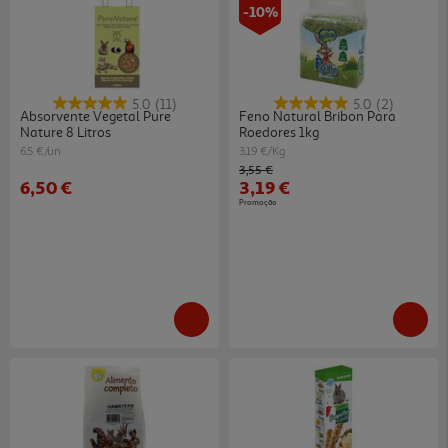
-10%
5.0
(11)
5.0
(2)
Absorvente Vegetal Pure
Feno Natural Bribon Para
Nature 8 Litros
Roedores 1kg
6.5 €/un
3.19 €/Kg
Price reduced from
to
3,55 €
6,50 €
3,19 €
Promoção