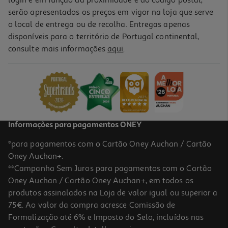
login e em função da proximidade e do código postal,
serão apresentados os preços em vigor na loja que serve
o local de entrega ou de recolha. Entregas apenas
disponíveis para o território de Portugal continental,
consulte mais informações
aqui
.
Informações para pagamentos ONEY
*para pagamentos com o Cartão Oney Auchan / Cartão
Oney Auchan+.
**Campanha Sem Juros para pagamentos com o Cartão
Oney Auchan / Cartão Oney Auchan+, em todos os
produtos assinalados na Loja de valor igual ou superior a
75€. Ao valor da compra acresce Comissão de
Formalização até 6% e Imposto do Selo, incluídos nas