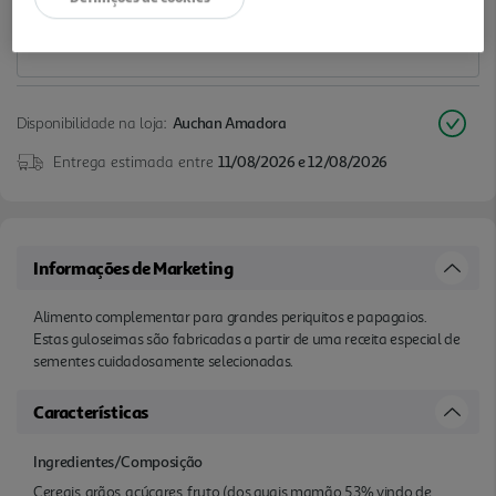
Disponibilidade na loja:
Auchan Amadora
Entrega estimada entre
11/08/2026 e 12/08/2026
Informações de Marketing
Alimento complementar para grandes periquitos e papagaios.
Estas guloseimas são fabricadas a partir de uma receita especial de
sementes cuidadosamente selecionadas.
Características
Ingredientes/Composição
Cereais, grãos, açúcares, fruto (dos quais mamão 5,3% vindo de