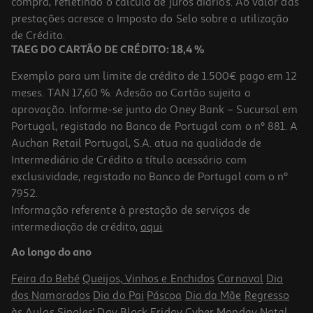
compra, refletindo o cálculo de juros diários. Ao valor das
1.25 €/un
prestações acresce o Imposto do Selo sobre a utilização
2,49 €
de Crédito.
TAEG DO CARTÃO DE CRÉDITO: 18,4 %
Exemplo para um limite de crédito de 1.500€ pago em 12
meses. TAN 17,60 %. Adesão ao Cartão sujeita a
aprovação. Informe-se junto do Oney Bank – Sucursal em
Portugal, registado no Banco de Portugal com o nº 881. A
Auchan Retail Portugal, S.A. atua na qualidade de
Intermediário de Crédito a título acessório com
exclusividade, registado no Banco de Portugal com o nº
7952.
Informação referente à prestação de serviços de
4.5
(2)
intermediação de crédito,
aqui
.
Barritas Para Periquito Vitakraft Kiwi Pack 2 Unidades
Ao longo do ano
1.25 €/un
Feira do Bebé
Queijos, Vinhos e Enchidos
Carnaval
Dia
2,49 €
dos Namorados
Dia do Pai
Páscoa
Dia da Mãe
Regresso
às Aulas
Singles' Day
Black Friday
Cyber Monday
Natal