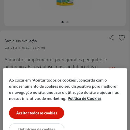
Faça a sua avaliação
Ref. / EAN:
3166780026108
Alimento complementar para grandes periquitos e
papagaios. Estas guloseimas são fabricadas a
ver
partir de uma receita especial de sementes
mais
cuidadosamente selecionadas.
Ao clicar em "Aceitar todos os cookies", concorda com o
2 €/un
armazenamento de cookies no seu dispositivo para melhorar
a navegação no site, analisar a utilização do site e ajudar nas
nossas iniciativas de marketing.
Política de Cookies
3,99 €
Aceitar todos os cookies
Notas de preparação
Definições de cookies