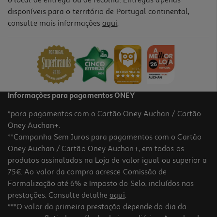
disponíveis para o território de Portugal continental,
consulte mais informações
aqui
.
Mistura Para Canário Kiki 1kg
6.89 €/Kg
6,89 €
Informações para pagamentos ONEY
*para pagamentos com o Cartão Oney Auchan / Cartão
Oney Auchan+.
**Campanha Sem Juros para pagamentos com o Cartão
Oney Auchan / Cartão Oney Auchan+, em todos os
produtos assinalados na Loja de valor igual ou superior a
75€. Ao valor da compra acresce Comissão de
Formalização até 6% e Imposto do Selo, incluídos nas
prestações. Consulte detalhe
aqui
.
3.0
(2)
Barritas Para Canário Vitakraft Para Cor Mais Intensa Pack 2
***O valor da primeira prestação depende do dia da
Unidades