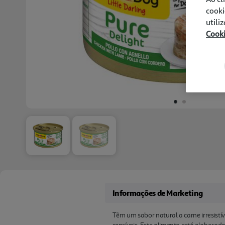
cooki
utili
Cook
Informações de Marketing
Têm um sabor natural a carne irresistí