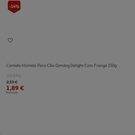
-14%
Comida Húmida Para Cão Gimdog Delight Com Frango 150g
12.6 €/Kg
Price reduced from
to
2,19 €
1,89 €
Promoção