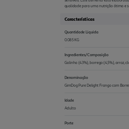
sensíveis. Este alimento está elaborado
qualidade para uma nutrição ótima e 
Características
Quantidade Liquida
0.085 KG
Ingredientes/Composição
Galinha (43%), borrego (4,5%), arroz, c
Denominação
GimDog Pure Delight Frango com Borr
Idade
Adulto
Porte