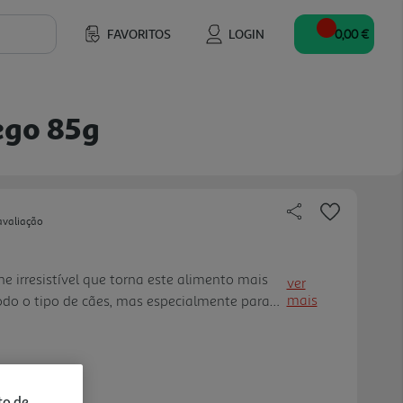
FAVORITOS
LOGIN
0,00 €
ego 85g
avaliação
e irresistível que torna este alimento mais
ver
mais
do o tipo de cães, mas especialmente para
imento está elaborado com quase 50% de carne
glúten. Elabora- se com ingredientes naturais e
 uma nutrição ótima e saudável.
to de