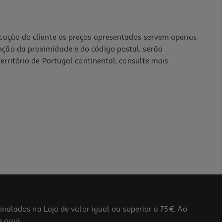
icação do cliente os preços apresentados servem apenas
nção da proximidade e do código postal, serão
erritório de Portugal continental, consulte mais
lados na Loja de valor igual ou superior a 75€. Ao
he
aqui
.