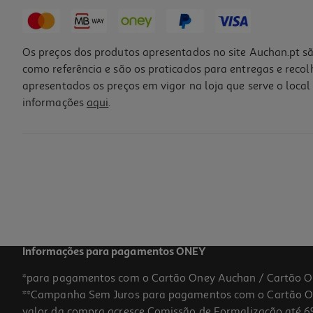
Os preços dos produtos apresentados no site Auchan.pt sã
como referência e são os praticados para entregas e reco
apresentados os preços em vigor na loja que serve o local 
informações
aqui
.
Comida Húmida Natural Para Cão Webbox Frango Em Molho 150g
11.27 €/Kg
1,69 €
Informações para pagamentos ONEY
*para pagamentos com o Cartão Oney Auchan / Cartão O
**Campanha Sem Juros para pagamentos com o Cartão Oney
valor da compra acresce Comissão de Formalização até 6%