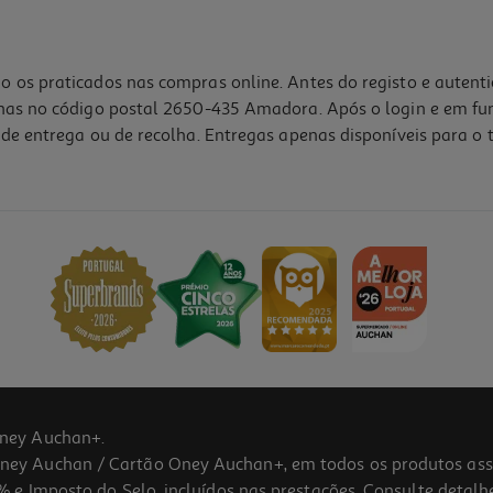
o os praticados nas compras online. Antes do registo e autent
lhas no código postal 2650-435 Amadora. Após o login e em fu
de entrega ou de recolha. Entregas apenas disponíveis para o t
5.0
(2)
ney Auchan+.
 Auchan / Cartão Oney Auchan+, em todos os produtos assina
 e Imposto do Selo, incluídos nas prestações. Consulte detal