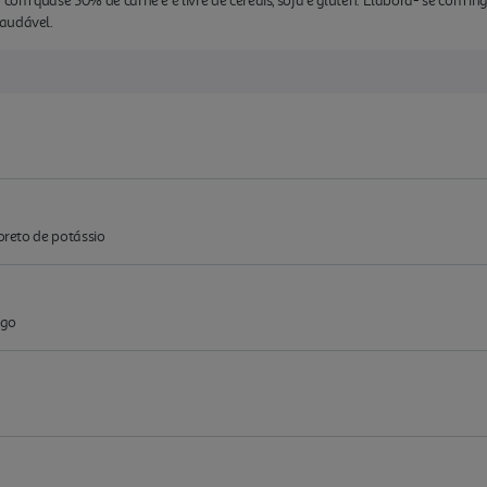
 com quase 50% de carne e é livre de cereais, soja e glúten. Elabora- se com ing
saudável.
loreto de potássio
ego