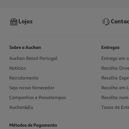
Lojas
Contac
Sobre a Auchan
Entregas
Auchan Retail Portugal
Entrega em c
Comida Húmida Para Cão Gimdog Com Atum E Vaca 85g
Notícias
Recolha Driv
18.24 €/Kg
Recrutamento
Recolha Expr
1,55 €
Seja nosso fornecedor
Recolha em L
Campanhas e Passatempos
Recolha num 
Auchan&Eu
Taxas de Ent
Métodos de Pagamento