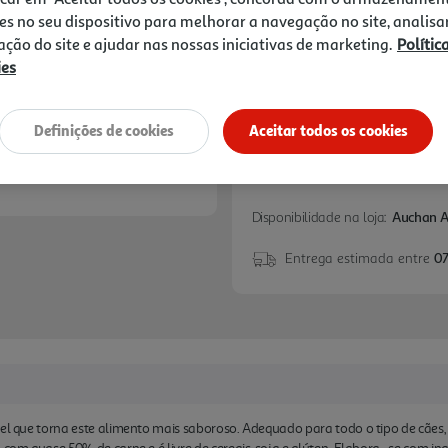
1,55 €
es no seu dispositivo para melhorar a navegação no site, analisa
zação do site e ajudar nas nossas iniciativas de marketing.
Polític
Notas de preparação
ies
Definições de cookies
Aceitar todos os cookies
Disponibilidade na loja:
Auchan 
Entrega estimada entre
07
vel que torna este alimento mais saboroso. Adequado para todo o tipo de cães