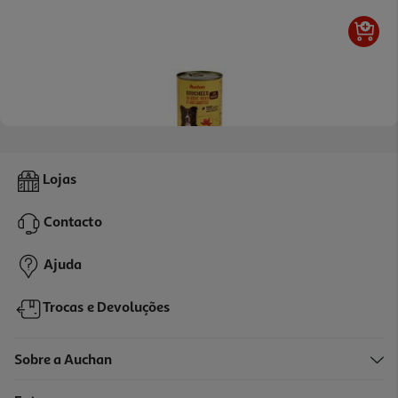
5.0
(3)
Comida Húmida Para Cão Auchan Pedaços Em Molho Vaca E
Lojas
Com Massa 400g
2.47 €/Kg
Contacto
0,99 €
Ajuda
Trocas e Devoluções
Sobre a Auchan