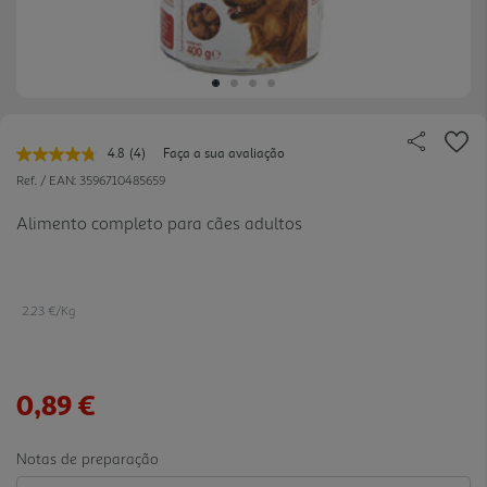
4.8
(4)
Faça a sua avaliação
Leu
4
Ref. / EAN:
3596710485659
avaliações.
Link
Alimento completo para cães adultos
para
a
mesma
página.
2.23 €/Kg
0,89 €
Notas de preparação