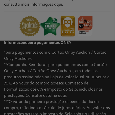
5.0
(3)
consulte mais informações
aqui
.
Comida Húmida Para Cão Auchan Terrina Rico Em Frango 300g
2.97 €/Kg
0,89 €
Informações para pagamentos ONEY
*para pagamentos com o Cartão Oney Auchan / Cartão
Oney Auchan+.
**Campanha Sem Juros para pagamentos com o Cartão
Oney Auchan / Cartão Oney Auchan+, em todos os
produtos assinalados na Loja de valor igual ou superior a
75€. Ao valor da compra acresce Comissão de
Formalização até 6% e Imposto do Selo, incluídos nas
prestações. Consulte detalhe
aqui
.
4.3
(3)
Comida Húmida Para Cão Auchan Terrina Peru 400 G
***O valor da primeira prestação depende do dia da
compra, refletindo o cálculo de juros diários. Ao valor das
2.47 €/Kg
prestações acresce o Imposto do Selo sobre a utilização