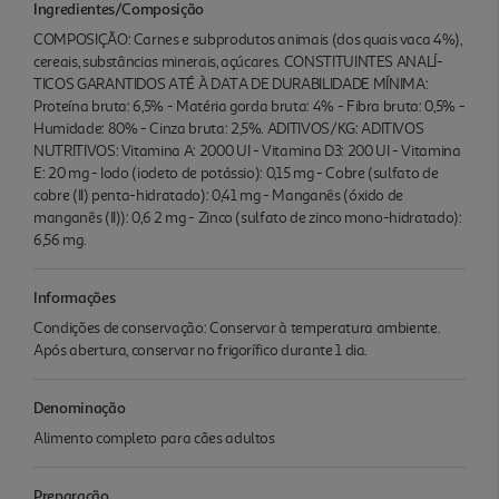
Ingredientes/Composição
COMPOSIÇÃO: Carnes e subprodutos animais (dos quais vaca 4%),
cereais, substâncias minerais, açúcares. CONSTITUINTES ANALÍ-
TICOS GARANTIDOS ATÉ À DATA DE DURABILIDADE MÍNIMA:
Proteína bruta: 6,5% - Matéria gorda bruta: 4% - Fibra bruta: 0,5% -
Humidade: 80% - Cinza bruta: 2,5%. ADITIVOS/KG: ADITIVOS
NUTRITIVOS: Vitamina A: 2000 UI - Vitamina D3: 200 UI - Vitamina
E: 20 mg - Iodo (iodeto de potássio): 0,15 mg - Cobre (sulfato de
cobre (II) penta-hidratado): 0,41 mg - Manganês (óxido de
manganês (II)): 0,6 2 mg - Zinco (sulfato de zinco mono-hidratado):
6,56 mg.
Informações
Condições de conservação: Conservar à temperatura ambiente.
Após abertura, conservar no frigorífico durante 1 dia.
Denominação
Alimento completo para cães adultos
Preparação