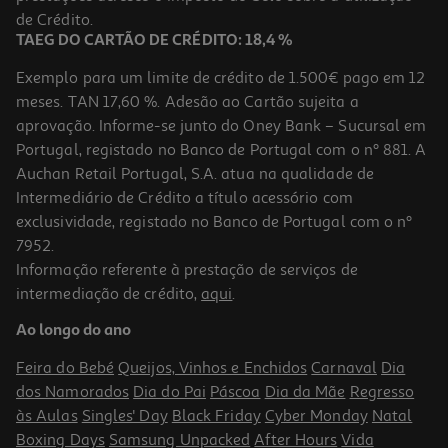
0,99 €
de Crédito.
TAEG DO CARTÃO DE CRÉDITO: 18,4 %
Exemplo para um limite de crédito de 1.500€ pago em 12
meses. TAN 17,60 %. Adesão ao Cartão sujeita a
aprovação. Informe-se junto do Oney Bank – Sucursal em
Portugal, registado no Banco de Portugal com o nº 881. A
Auchan Retail Portugal, S.A. atua na qualidade de
Intermediário de Crédito a título acessório com
exclusividade, registado no Banco de Portugal com o nº
7952.
Informação referente à prestação de serviços de
5.0
(3)
intermediação de crédito,
aqui
.
Comida Húmida Para Cão Auchan Terrina Rico Em Frango E Com
Borrego 300g
Ao longo do ano
2.97 €/Kg
Feira do Bebé
Queijos, Vinhos e Enchidos
Carnaval
Dia
0,89 €
dos Namorados
Dia do Pai
Páscoa
Dia da Mãe
Regresso
às Aulas
Singles' Day
Black Friday
Cyber Monday
Natal
Boxing Days
Samsung Unpacked
After Hours
Vida