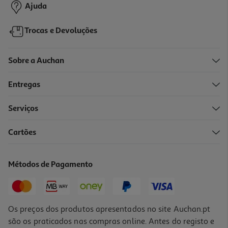
Ajuda
Trocas e Devoluções
Sobre a Auchan
Entregas
Serviços
4.7
(29)
Cartões
Ração Para Cão Auchan Com Frango E Com Legumes 10kg
1.2 €/Kg
Métodos de Pagamento
11,99 €
Os preços dos produtos apresentados no site Auchan.pt
são os praticados nas compras online. Antes do registo e