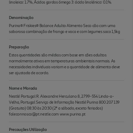
linoleico: 1.7%, Ácidos gordos ómega 3: ácido linolénico: 0.1%.
Denominação
Purina® Friskies® Balance Adulto Alimento Seco cão com uma
saborosa combinação de frango e vaca e com legumes saco 1,5kg
Preparação
Estas quantidades são médias com base em cães adultos
normalmente ativos em temperaturas ambientais normais. As
necessidades individuais variam e a quantidade de alimento deve
ser ajustada de acordo.
Nome e Morada
Nestlé Portugal R. Alexandre Herculano 8, 2799-554 Linda-a-
Velha, Portugal Serviço de Informação Nestlé Purina 800 207 139
(Gratuito) 08:30 às 20:30 (2ª a sábado, exceto feriados)
faleconnosco@pt.nestle.com www.purina.pt
Precauções Utilização