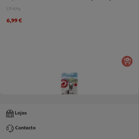
1.75 €/Kg
6,99 €
3.0
(2)
Ração Para Cão Auchan Alta Energia Com Arroz E Cordeiro 4kg
Lojas
2.32 €/Kg
Contacto
9,29 €