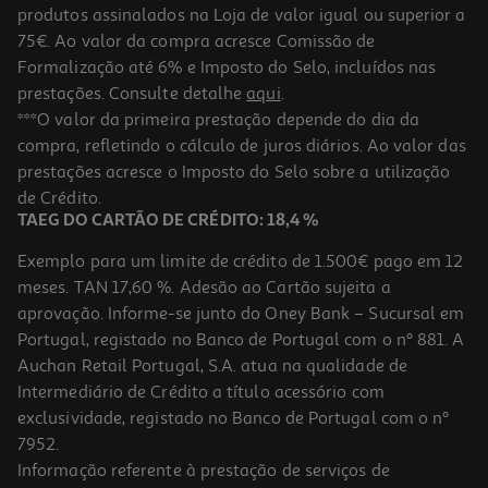
produtos assinalados na Loja de valor igual ou superior a
75€. Ao valor da compra acresce Comissão de
Formalização até 6% e Imposto do Selo, incluídos nas
prestações. Consulte detalhe
aqui
.
4.3
(3)
Ração Para Cão Friskies Active Com Vaca 4kg
***O valor da primeira prestação depende do dia da
compra, refletindo o cálculo de juros diários. Ao valor das
3.32 €/Kg
prestações acresce o Imposto do Selo sobre a utilização
13,29 €
de Crédito.
TAEG DO CARTÃO DE CRÉDITO: 18,4 %
Exemplo para um limite de crédito de 1.500€ pago em 12
meses. TAN 17,60 %. Adesão ao Cartão sujeita a
aprovação. Informe-se junto do Oney Bank – Sucursal em
Portugal, registado no Banco de Portugal com o nº 881. A
Auchan Retail Portugal, S.A. atua na qualidade de
Intermediário de Crédito a título acessório com
exclusividade, registado no Banco de Portugal com o nº
7952.
Informação referente à prestação de serviços de