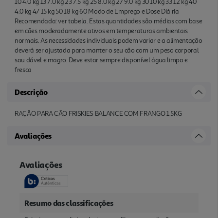
10 4.0 kg 13 7.0 kg 23 7.5 kg 25 8.0 kg 27 9.0 kg 30 10 kg 33 12 kg 40
4.0 kg 47 15 kg 50 18 kg 60 Modo de Emprego e Dose Diá ria
Recomendada: ver tabela. Estas quantidades são médias com base
em cães moderadamente ativos em temperaturas ambientais
normais. As necessidades individuais podem variar e a alimentação
deverá ser ajustada para manter o seu cão com um peso corporal
sau dável e magro. Deve estar sempre disponível água limpa e
fresca
Descrição
RAÇÃO PARA CÃO FRISKIES BALANCE COM FRANGO 1.5KG
Avaliações