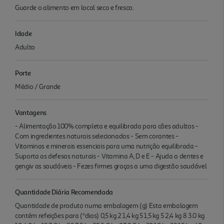
Guarde o alimento em local seco e fresco.
Idade
Adulto
Porte
Médio / Grande
Vantagens
- Alimentação 100% completa e equilibrada para cães adultos -
Com ingredientes naturais selecionados - Sem corantes -
Vitaminas e minerais essenciais para uma nutrição equilibrada -
Suporta as defesas naturais - Vitamina A, D e E - Ajuda a dentes e
gengiv as saudáveis - Fezes firmes graças a uma digestão saudável
Quantidade Diária Recomendada
Quantidade de produto numa embalagem (g) Esta embalagem
contém refeições para (*dias) 0,5 kg 2 1,4 kg 5 1,5 kg 5 2,4 kg 8 3.0 kg