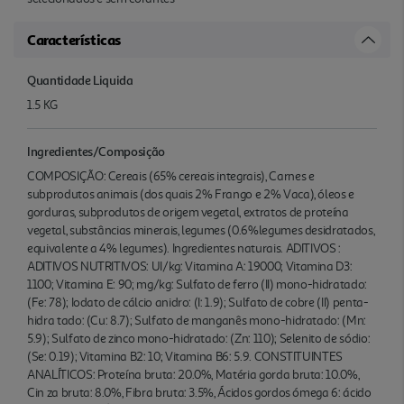
Características
Quantidade Liquida
1.5 KG
Ingredientes/Composição
COMPOSIÇÃO: Cereais (65% cereais integrais), Carnes e
subprodutos animais (dos quais 2% Frango e 2% Vaca), óleos e
gorduras, subprodutos de origem vegetal, extratos de proteína
vegetal, substâncias minerais, legumes (0.6%legumes desidratados,
equivalente a 4% legumes). Ingredientes naturais. ADITIVOS :
ADITIVOS NUTRITIVOS: UI/kg: Vitamina A: 19000; Vitamina D3:
1100; Vitamina E: 90; mg/kg: Sulfato de ferro (II) mono-hidratado:
(Fe: 78); Iodato de cálcio anidro: (I: 1.9); Sulfato de cobre (II) penta-
hidra tado: (Cu: 8.7); Sulfato de manganês mono-hidratado: (Mn:
5.9); Sulfato de zinco mono-hidratado: (Zn: 110); Selenito de sódio:
(Se: 0.19); Vitamina B2: 10; Vitamina B6: 5.9. CONSTITUINTES
ANALÍTICOS: Proteína bruta: 20.0%, Matéria gorda bruta: 10.0%,
Cin za bruta: 8.0%, Fibra bruta: 3.5%, Ácidos gordos ómega 6: ácido