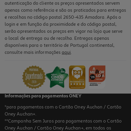
autenticação do cliente os preços apresentados servem
apenas como referência e são os praticados para entregas
e recolhas no código postal 2650-435 Amadora. Após o
login e em função da proximidade e do código postal,
serão apresentados os preços em vigor na loja que serve
o local de entrega ou de recolha. Entregas apenas
disponíveis para o território de Portugal continental,
4.6
(18)
consulte mais informações
aqui
.
Ração Para Cão Auchan Moles Rico Em Vaca Fresca E Cenoura
3kg
2.36 €/Kg
7,09 €
Informações para pagamentos ONEY
*para pagamentos com o Cartão Oney Auchan / Cartão
Oney Auchan+.
**Campanha Sem Juros para pagamentos com o Cartão
Oney Auchan / Cartão Oney Auchan+, em todos os