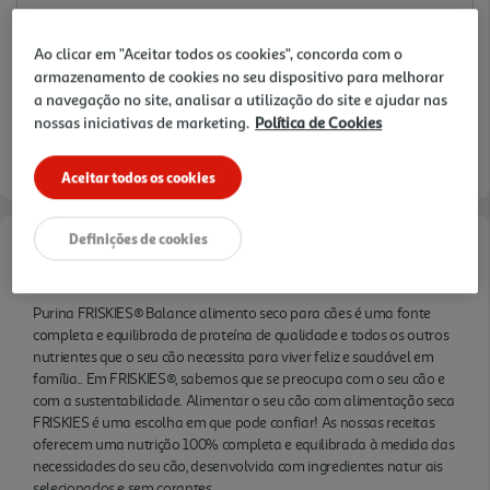
selecionados e sem corantes
Ao clicar em "Aceitar todos os cookies", concorda com o
armazenamento de cookies no seu dispositivo para melhorar
a navegação no site, analisar a utilização do site e ajudar nas
Disponibilidade na loja:
Auchan Amadora
nossas iniciativas de marketing.
Política de Cookies
Entrega estimada entre
06/08/2026 e 07/08/2026
Aceitar todos os cookies
Definições de cookies
Informações de Marketing
Purina FRISKIES® Balance alimento seco para cães é uma fonte
completa e equilibrada de proteína de qualidade e todos os outros
nutrientes que o seu cão necessita para viver feliz e saudável em
família.. Em FRISKIES®, sabemos que se preocupa com o seu cão e
com a sustentabilidade. Alimentar o seu cão com alimentação seca
FRISKIES é uma escolha em que pode confiar! As nossas receitas
oferecem uma nutrição 100% completa e equilibrada à medida das
necessidades do seu cão, desenvolvida com ingredientes natur ais
selecionados e sem corantes