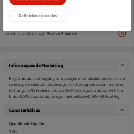
Definições de cookies
Disponibilidade na loja:
Auchan Amadora
Informações de Marketing
Ração natural anti-ageing, com colagénio e antioxidantes, baixa em
cereais, para cães adultos de raças médias e grandes, com proteína
de frango. 30% Proteína bruta, 20% Matéria gorda bruta, 2% Fibra
bruta, 8.5% Cinza bruta, Energia metabolizável: 398 4,80 kcal/kg
Características
Quantidade Liquida
3 KG