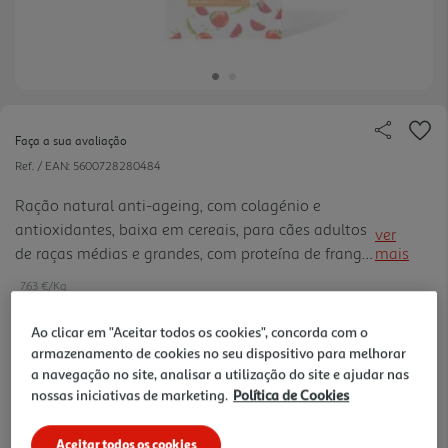
Faça a sua avaliação
Ref. / EAN:
5600728280484
Ração natural anti-ageing, com colagénio e
antioxidantes, baixa em cereais, para cães adultos
ver
de raças médias e grandes, com proteína de frango.
mais
30% Proteína bruta, 20% Matéria gorda bruta, 2%
7.63 €/Kg
Fibra bruta, 8.5% Cinza bruta, Energia
metabolizável: 398 4,80 kcal/kg
Ao clicar em "Aceitar todos os cookies", concorda com o
armazenamento de cookies no seu dispositivo para melhorar
22,89 €
a navegação no site, analisar a utilização do site e ajudar nas
nossas iniciativas de marketing.
Política de Cookies
Notas de preparação
Aceitar todos os cookies