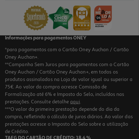
4.05 €/Kg
8,09 €
Informações para pagamentos ONEY
*para pagamentos com o Cartão Oney Auchan / Cartão
Oney Auchan+.
**Campanha Sem Juros para pagamentos com o Cartão
Oney Auchan / Cartão Oney Auchan+, em todos os
-25%
produtos assinalados na Loja de valor igual ou superior a
75€. Ao valor da compra acresce Comissão de
Formalização até 6% e Imposto do Selo, incluídos nas
prestações. Consulte detalhe
aqui
.
5.0
(2)
Ração Natural Cão Barkyn Low Grain Frango 12kg
***O valor da primeira prestação depende do dia da
compra, refletindo o cálculo de juros diários. Ao valor das
3.12 €/Kg
Price reduced from
to
prestações acresce o Imposto do Selo sobre a utilização
49,99 €
37,49 €
de Crédito.
Promoção
TAEG DO CARTÃO DE CRÉDITO: 18,4 %