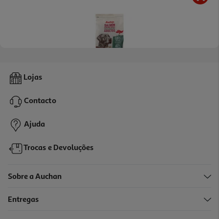
5.0
(4)
Ração Cão Auchan Grain Free Salmão Fresco 2kg
Lojas
4.55 €/Kg
Contacto
9,09 €
Ajuda
Trocas e Devoluções
Sobre a Auchan
Entregas