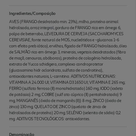
Ingredientes/Composição
AVES (FRANGO desidratado min. 23%), milho, proteína animal
hidrolisada, arroz integral, gordura de FRANGO rica em ómega 6,
polpa de beterraba, LEVEDURA DE CERVEJA (SACCHAROMYCES
CEREVISIAE, fonte natural de MOS, nucleótidos e -glucanos 1-6
com efeito preb iótico), ervilhas, fígado de FRANGO hidrolisado, óleo
de SALMÃO rico em ómega 3, minerais, vegetais desidratados (fibra
de maçã, cenouras, abóboras), proteína de colagénio hidrolisada,
extrato de Yucca schidigera, complexo condroprotetor
(glucosamina hidr ocloridrato, sulfato de condroitina),
antioxidantes naturais, L-carnitina. ADITIVOS NUTRICIONAIS:
VITAMINA A 24.000 UI; VITAMINA D3 1650 UI; VITAMINA E 265 mg;
FERRO (sulfato ferroso (II) monohidratado) 160 mg; IODO (iodeto
de potássio) 2 mg; COBRE (sulf ato cúprico (II) pentahidratado) 9
mg; MANGANÊS (óxido de manganês (II)) 8 mg; ZINCO (óxido de
zinco) 130 mg; QUELATO DE ZINCO (quelato de zinco de
hidrolisados de proteína) 20 mg; SELÉNIO (selenito de sódio) 0,2
mg. ADITIVOS TECNOLÓGICOS: antioxidantes.
Denominação