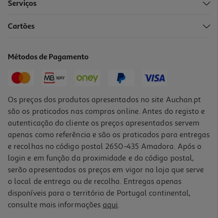
Serviços
5.0
(2)
Cartões
Ração Para Cão Auchan Natural Raças Pequenas Rico Em Peru
Fresco Sem Cereais Adicionados 1.2kg
3.33 €/Kg
Métodos de Pagamento
3,99 €
Os preços dos produtos apresentados no site Auchan.pt
são os praticados nas compras online. Antes do registo e
autenticação do cliente os preços apresentados servem
apenas como referência e são os praticados para entregas
e recolhas no código postal 2650-435 Amadora. Após o
login e em função da proximidade e do código postal,
serão apresentados os preços em vigor na loja que serve
o local de entrega ou de recolha. Entregas apenas
disponíveis para o território de Portugal continental,
consulte mais informações
aqui
.
Ração Cão Júnior Auchan Grain Free Frango Fresco 2kg