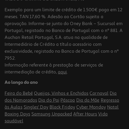
Exemplo para um limite de crédito de 1.500€ pago em 12
meses. TAN 17,60 %. Adesão ao Cartão sujeita a
aprovação. Informe-se junto do Oney Bank – Sucursal em
Portugal, registado no Banco de Portugal com o nº 881. A
Auchan Retail Portugal, S.A. atua na qualidade de
Intermediário de Crédito a título acessório com
exclusividade, registado no Banco de Portugal com o nº
7952.
Informação referente à prestação de serviços de
5.0
(1)
intermediação de crédito,
aqui
.
Ração Para Cão Natural Barkyn Low Grain Mini Salmão 3kg
Ao longo do ano
7.63 €/Kg
Feira do Bebé
Queijos, Vinhos e Enchidos
Carnaval
Dia
22,89 €
dos Namorados
Dia do Pai
Páscoa
Dia da Mãe
Regresso
às Aulas
Singles' Day
Black Friday
Cyber Monday
Natal
Boxing Days
Samsung Unpacked
After Hours
Vida
saudável