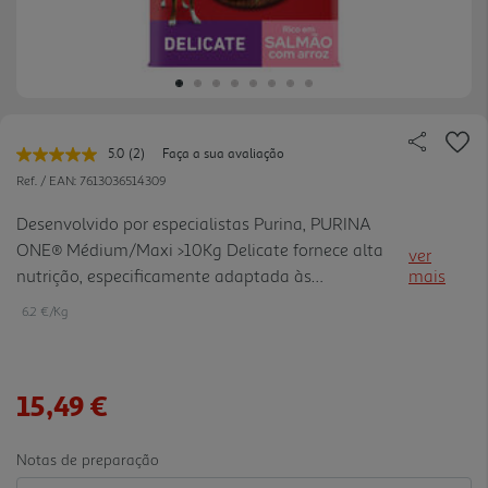
5.0
(2)
Faça a sua avaliação
Leu
2
Ref. / EAN:
7613036514309
avaliações.
Link
Desenvolvido por especialistas Purina, PURINA
para
ONE® Médium/Maxi >10Kg Delicate fornece alta
a
ver
mesma
nutrição, especificamente adaptada às
mais
página.
necessidades dos cães de porte médio ou grande
6.2 €/Kg
com predisposição para uma digestão delicada e
pele sensível. Produzido com Sal mão com primeiro
Ingrediente. Possui um elevado nível de ómega 3
15,49 €
para ajudar a controlar a sua pele sensível e um
prebiótico natural para melhorar a sua saúde
digestiva
Notas de preparação