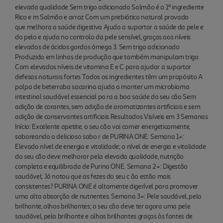
elevada qualidade Sem trigo adicionado Salmão é o 1º ingrediente
Rico e m Salmão e arroz Com um prebiótico natural provado
que melhora a saúde digestiva Ajuda a suportar a saúde da pele e
do pelo e ajuda no controlo da pele sensível, graças aos níveis
elevados de ácidos gordos ómega 3. Sem trigo adicionado
Produzido em linhas de produção que também manipulam trigo
Com elevados níveis de vitamina E e C para ajudar a suportar
defesas naturais fortes Todos os ingredientes têm um propósito A
polpa de beterraba sacarina ajuda a manter um microbioma
intestinal saudável essencial pa ra a boa saúde do seu cão Sem
adição de corantes, sem adição de aromatizantes artificiais e sem
adição de conservantes artificiais Resultados Visíveis em 3 Semanas
Início: Excelente apetite; o seu cão vai comer energeticamente,
saboreando o delicioso sabo r de PURINA ONE. Semana 1+:
Elevado nível de energia e vitalidade; o nível de energia e vitalidade
do seu cão deve melhorar pela elevada qualidade, nutrição
completa e equilibrada de Purina ONE. Semana 2+: Digestão
saudável; Já notou que as fezes do seu c ão estão mais
consistentes? PURINA ONE é altamente digerível para promover
uma alta absorção de nutrientes. Semana 3+: Pele saudável, pelo
brilhante, olhos brilhantes; o seu cão deve ter agora uma pele
saudável, pelo brilhante e olhos brilhantes graças às fontes de