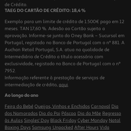
38,99 €
de Crédito.
TAEG DO CARTÃO DE CRÉDITO: 18,4 %
Exemplo para um limite de crédito de 1.500€ pago em 12
meses. TAN 17,60 %. Adesão ao Cartão sujeita a
aprovação. Informe-se junto do Oney Bank – Sucursal em
Portugal, registado no Banco de Portugal com o nº 881. A
Auchan Retail Portugal, S.A. atua na qualidade de
Intermediário de Crédito a título acessório com
exclusividade, registado no Banco de Portugal com o nº
7952.
Informação referente à prestação de serviços de
4.8
(4)
intermediação de crédito,
aqui
.
Ração Para Cão Ultima Com Frango E Arroz 7.5kg
Ao longo do ano
5.77 €/Kg
Feira do Bebé
Queijos, Vinhos e Enchidos
Carnaval
Dia
43,29 €
dos Namorados
Dia do Pai
Páscoa
Dia da Mãe
Regresso
às Aulas
Singles' Day
Black Friday
Cyber Monday
Natal
Boxing Days
Samsung Unpacked
After Hours
Vida