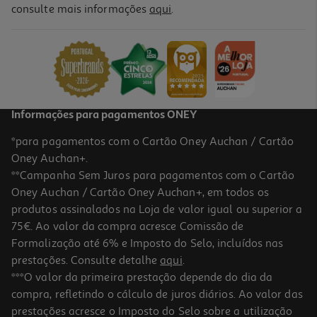
5.0
(4)
consulte mais informações
aqui
.
Ração Para Cão Purina One Médio / Maxi Frango 12kg
3.25 €/Kg
38,99 €
Informações para pagamentos ONEY
*para pagamentos com o Cartão Oney Auchan / Cartão
Oney Auchan+.
**Campanha Sem Juros para pagamentos com o Cartão
Oney Auchan / Cartão Oney Auchan+, em todos os
produtos assinalados na Loja de valor igual ou superior a
75€. Ao valor da compra acresce Comissão de
Formalização até 6% e Imposto do Selo, incluídos nas
prestações. Consulte detalhe
aqui
.
Ração Para Cão Purina One Médio / Maxi Vaca 12kg
***O valor da primeira prestação depende do dia da
compra, refletindo o cálculo de juros diários. Ao valor das
3.25 €/Kg
prestações acresce o Imposto do Selo sobre a utilização