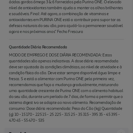
ácidos gordos ómega 3 & 6 fornecidos pela Purina ONE. O elevado
nível de antioxidantes também ajuda a manter os olhos brilhantes
e saudáveis. Final: Até agora, a combinação de vitaminas e
antioxidantes em PURINA ONE está a contribuir para supor tar as
defesas naturais do seu cão, para ajudá-lo a permanecer saudável
agora e nos próximos anos" Fecho Frescura
Quantidade Diária Recomendada
MODO DE EMPREGO E DOSE DIÁRIA RECOMENDADA: Estas
quantidades são apenas indicativas. A dose diária recomendada
deve ser ajustada às condições climáticas, ao nível de atividade e à
condição física do cão. Deve estar sempre disponível água limpa e
fresca. S e está a alimentar com Purina ONE pela primeira vez,
recomendamos que faça a mudança gradualmente, misturando
uma quantidade crescente de Purina ONE com o alimento habitual
do seu cão, durante um período de 7 dias, de forma a permitir que o
sistema digest ivo se adapte ao novo alimento. Recomendação de
consumo: Dose diária recomendada: Peso do Cão (kg) Quantidade
(g) 10 - 15 170 - 225 15 - 25 225 - 315 25 - 35 315 - 395 35 - 45 395 -
470 45 - 55 470 - 535