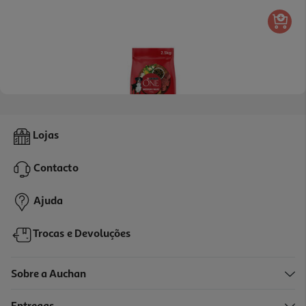
5.0
(1)
Ração Para Cão Purina One Adulto Com Vaca 2.5kg
Lojas
6.2 €/Kg
Contacto
15,49 €
Ajuda
Trocas e Devoluções
Sobre a Auchan