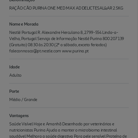
RAÇÃO CÃO PURINA ONE MED MAX AD DELICTESAL&AR 2.5KG
Nome e Morada
Nestlé Portugal R. Alexandre Herculano 8, 2799-554 Linda-a-
Velha, Portugal Serviço de Informação Nestlé Purina 800 207 139
(Gratuito) 08:30 às 20:30 (2ª a sábado, exceto feriados)
faleconnosco@pt.nestle.com www.purina.pt
Idade
Adulto
Porte
Médio / Grande
Vantagens
Saúde Visível Hoje e Amanhã Desenhado por veterinários e
nutricionistas Purina Ajuda a manter o microbioma intestinal
saudável Melhora a saúde digestiva Para pele sensível Proteína de