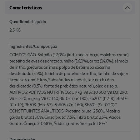
Características
Quantidade Liquida
2.5 KG
Ingredientes/Composição
COMPOSIÇÃO: Salmão (17,0%) (incluindo cabeça, espinhas, carne),
proteína de aves desidratada, milho (16,0%), arroz (14,0%), sêmola
de milho, gorduras animais, polpa de beterraba sacarina
desidratada (5,5%), farinha de proteína de milho, farinha de soja, v
ísceras organoléticas, Substâncias minerais, raiz de chicória
desidratada (0.5%; fonte de prebiótico natural), óleo de soja.
ADITIVOS: ADITIVOS NUTRITIVOS: UI/kg: Vit A: 10 600; Vit D3: 290;
Vit E: 520; mg/kg: Vit C: 140; 3b103: (Fe: 180); 3b202: (I: 2. 8); 3b405:
(Cu: 19); 3b503: (Mn: 67); 3b605: (Zn: 160); 3b801: (Se: 0.20)."
CONSTITUINTES ANALÍTICOS: Proteína bruta: 25,0%, Matéria
gorda bruta: 15,0%, Cinza bruta: 7,5%, Fibra bruta: 2,5%, Ácidos
Gordos Ómega 3: 0,58%, Ácidos gordos ómega 6: 1,8%."
Denominação