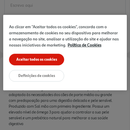
Ao clicar em "Aceitar todos os cookies", concorda com o
Disponibilidade na loja:
Auchan Amadora
armazenamento de cookies no seu dispositivo para melhorar
a navegação no site, analisar a utilização do site e ajudar nas
Entrega estimada entre
11/08/2026 e 12/08/2026
nossas iniciativas de marketing.
Política de Cookies
Aceitar todos os cookies
Informações de Marketing
Definições de cookies
Desenvolvido por especialistas Purina, PURINA ONE®
Médium/Maxi >10Kg Delicate fornece alta nutrição, especificamente
adaptada às necessidades dos cães de porte médio ou grande
com predisposição para uma digestão delicada e pele sensível.
Produzido com Sal mão com primeiro Ingrediente. Possui um
elevado nível de ómega 3 para ajudar a controlar a sua pele
sensível e um prebiótico natural para melhorar a sua saúde
digestiva