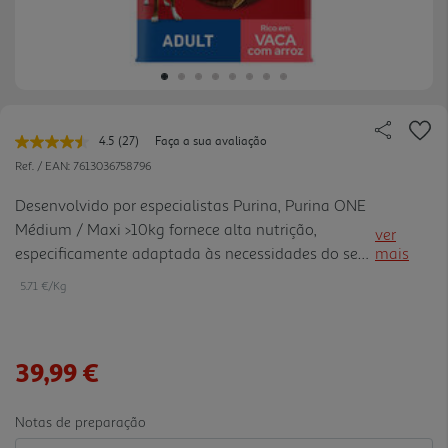
4.5
(27)
Faça a sua avaliação
Leu
27
Ref. / EAN:
7613036758796
avaliações.
Link
Desenvolvido por especialistas Purina, Purina ONE
para
Médium / Maxi >10kg fornece alta nutrição,
a
ver
mesma
especificamente adaptada às necessidades do seu
mais
página.
cão de porte médio ou grande. Elaborado com
5.71 €/Kg
Vaca como primeiro ingrediente, proporciona uma
fantástica combinação de deliciosos pedaços e
croquetes estaladiços, formulados para as
39,99 €
necessidades nutricionais do seu cão.
Notas de preparação