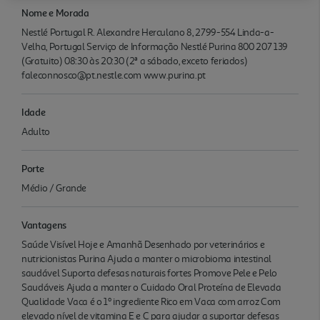
Nome e Morada
Nestlé Portugal R. Alexandre Herculano 8, 2799-554 Linda-a-
Velha, Portugal Serviço de Informação Nestlé Purina 800 207 139
(Gratuito) 08:30 às 20:30 (2ª a sábado, exceto feriados)
faleconnosco@pt.nestle.com www.purina.pt
Idade
Adulto
Porte
Médio / Grande
Vantagens
Saúde Visível Hoje e Amanhã Desenhado por veterinários e
nutricionistas Purina Ajuda a manter o microbioma intestinal
saudável Suporta defesas naturais fortes Promove Pele e Pelo
Saudáveis Ajuda a manter o Cuidado Oral Proteína de Elevada
Qualidade Vaca é o 1º ingrediente Rico em Vaca com arroz Com
elevado nível de vitamina E e C para ajudar a suportar defesas