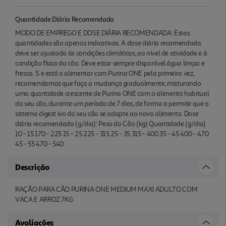
Quantidade Diária Recomendada
MODO DE EMPREGO E DOSE DIÁRIA RECOMENDADA: Estas
quantidades são apenas indicativas. A dose diária recomendada
deve ser ajustada às condições climáticas, ao nível de atividade e à
condição física do cão. Deve estar sempre disponível água limpa e
fresca. S e está a alimentar com Purina ONE pela primeira vez,
recomendamos que faça a mudança gradualmente, misturando
uma quantidade crescente de Purina ONE com o alimento habitual
do seu cão, durante um período de 7 dias, de forma a permitir que o
sistema digest ivo do seu cão se adapte ao novo alimento. Dose
diária recomendada (g/dia): Peso do Cão (kg) Quantidade (g/dia)
10 - 15 170 - 225 15 - 25 225 - 315 25 - 35 315 - 400 35 - 45 400 - 470
45 - 55 470 - 540
Descrição
RAÇÃO PARA CÃO PURINA ONE MEDIUM MAXI ADULTO COM
VACA E ARROZ 7KG
Avaliações