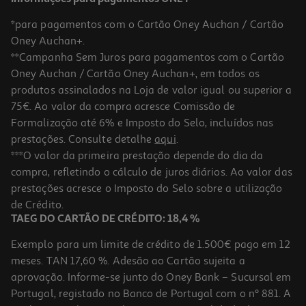
*para pagamentos com o Cartão Oney Auchan / Cartão
Oney Auchan+.
**Campanha Sem Juros para pagamentos com o Cartão
Oney Auchan / Cartão Oney Auchan+, em todos os
produtos assinalados na Loja de valor igual ou superior a
75€. Ao valor da compra acresce Comissão de
Formalização até 6% e Imposto do Selo, incluídos nas
prestações. Consulte detalhe
aqui
.
4.5
(4)
Ração Para Cão Purina One Adulto Com Frango E Arroz 14kg
***O valor da primeira prestação depende do dia da
compra, refletindo o cálculo de juros diários. Ao valor das
4.78 €/Kg
prestações acresce o Imposto do Selo sobre a utilização
66,90 €
de Crédito.
TAEG DO CARTÃO DE CRÉDITO: 18,4 %
Exemplo para um limite de crédito de 1.500€ pago em 12
meses. TAN 17,60 %. Adesão ao Cartão sujeita a
aprovação. Informe-se junto do Oney Bank – Sucursal em
Portugal, registado no Banco de Portugal com o nº 881. A