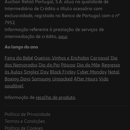
Auchan Retail Portugal, S.A. atua na qualidade de
Intermediário de Crédito a título acessório com
exclusividade, registado no Banco de Portugal com o nº
7952.
Informação referente à prestação de serviços de
4.8
(4)
intermediação de crédito,
aqui
.
Ração Para Cão Ultima Com Frango E Arroz 7.5kg
Ao longo do ano
5.77 €/Kg
Feira do Bebé
Queijos, Vinhos e Enchidos
Carnaval
Dia
43,29 €
dos Namorados
Dia do Pai
Páscoa
Dia da Mãe
Regresso
às Aulas
Singles' Day
Black Friday
Cyber Monday
Natal
Boxing Days
Samsung Unpacked
After Hours
Vida
saudável
Informação de
recolha de produto
.
Política de Privacidade
Termos e Condições
Política de Cookies