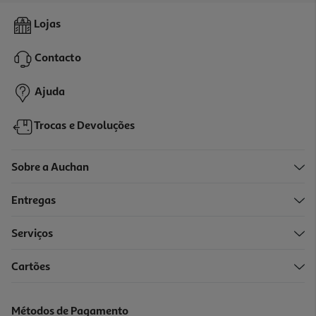
4.7
(3)
Ração Para Cão Purina One Medium Maxi Active Com Frango 7kg
Lojas
5.71 €/Kg
Contacto
39,99 €
Ajuda
Trocas e Devoluções
Sobre a Auchan
Entregas
Serviços
Cartões
Ração Para Cão Ultima Com Vaca 7.5kg
5.77 €/Kg
Métodos de Pagamento