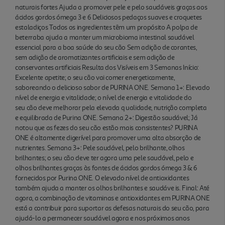
naturais fortes Ajuda a promover pele e pelo saudáveis graças aos
ácidos gordos ómega 3 e 6 Deliciosos pedaços suaves e croquetes
estaladiços Todos os ingredientes têm um propósito A polpa de
beterraba ajuda a manter um microbioma intestinal saudável
essencial para a boa saúde do seu cão Sem adição de corantes,
sem adição de aromatizantes artificiais e sem adição de
conservantes artificiais Resulta dos Visíveis em 3 Semanas Início:
Excelente apetite; o seu cão vai comer energeticamente,
saboreando o delicioso sabor de PURINA ONE. Semana 1+: Elevado
nível de energia e vitalidade; o nível de energia e vitalidade do
seu cão deve melhorar pela elevada q ualidade, nutrição completa
e equilibrada de Purina ONE. Semana 2+: Digestão saudável; Já
notou que as fezes do seu cão estão mais consistentes? PURINA
ONE é altamente digerível para promover uma alta absorção de
nutrientes. Semana 3+: Pele saudável, pelo brilhante, olhos
brilhantes; o seu cão deve ter agora uma pele saudável, pelo e
olhos brilhantes graças às fontes de ácidos gordos ómega 3 & 6
fornecidos por Purina ONE. O elevado nível de antioxidantes
também ajuda a manter os olhos brilhantes e saudáve is. Final: Até
agora, a combinação de vitaminas e antioxidantes em PURINA ONE
está a contribuir para suportar as defesas naturais do seu cão, para
ajudá-lo a permanecer saudável agora e nos próximos anos