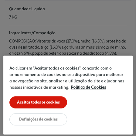
Quantidade Liquida
7 KG
Ingredientes/Composição
COMPOSIÇÃO: Vísceras de vaca (17.0%), milho (16.5%), proteína de
aves desidratada, trigo (16.0%), gorduras animais, sêmola de milho,
arroz (4.6%), polpa de beterraba sacarina desidratada (4.5%),
glúten de trigo, vísceras organoléticas, Substâncias minerai s,
Glicerol, farinha de proteína de milho, farinha de malte torrada,
Ao clicar em "Aceitar todos os cookies", concorda com o
óleo de peixe. ADITIVOS: ADITIVOS NUTRITIVOS: UI/kg: Vit A: 18
armazenamento de cookies no seu dispositivo para melhorar
200; Vit D3: 590; Vit E: 520; mg/kg: Vit C: 140; 3b103: (Fe: 90); 3b202:
a navegação no site, analisar a utilização do site e ajudar nas
(I: 1.5); 3b405: (Cu: 10); 3b503: (Mn: 35); 3b60 5: (Zn: 88); 3b801: (Se:
nossas iniciativas de marketing.
Política de Cookies
0.10). CONSTITUINTES ANALÍTICOS: Proteína bruta: 25.0%, Matéria
gorda bruta: 15.0%, Cinza bruta: 7.0%, Fibra bruta: 2.5%, Ácidos
Gordos Ómega 3: 0.2%, Ácidos gordos ómega 6: 2.5%.
Aceitar todos os cookies
Denominação
Definições de cookies
RAÇÃO CÃO PURINA ONE MED MAXI ADUL.VACA/ARROZ 7KG