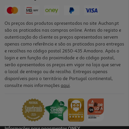
43,29 €
Os preços dos produtos apresentados no site Auchan.pt
são os praticados nas compras online. Antes do registo e
autenticação do cliente os preços apresentados servem
apenas como referência e são os praticados para entregas
e recolhas no código postal 2650-435 Amadora. Após o
login e em função da proximidade e do código postal,
serão apresentados os preços em vigor na loja que serve
o local de entrega ou de recolha. Entregas apenas
disponíveis para o território de Portugal continental,
5.0
(2)
consulte mais informações
aqui
.
Ração Para Cão Purina One Monoproteína Peru 7kg
6.14 €/Kg
42,99 €
Informações para pagamentos ONEY