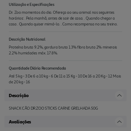
Utilização e Especificações
Dr. Zoo momentos do dia. Ofereça ao seu animal nos seguintes
horários: . Pela manhã, antes de sair de casa. . Quando chegar a
casa . Quando quiser mimá-lo. . Como recompensa no seu treino.
Descrição Nutricional
Proteína bruta 9.2%, gordura bruta 1.3% fibra bruta 2% minerais
2.2% humidades máx. 17.8%.
Quantidade Diária Recomendada
Até 5 kg - 3 De 6 a 10 kg - 6 De 11 a 15 Kg - 10 De 16 a 20 Kg - 12 Mais
de 20 kg - 16
Descrição
SNACK CÃO DR.ZOO STICKS CARNE GRELHADA 50G
Avaliações