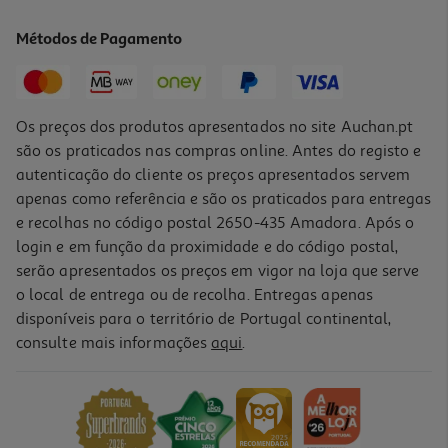
18.67 €/Kg
Métodos de Pagamento
2,24 €
Os preços dos produtos apresentados no site Auchan.pt
são os praticados nas compras online. Antes do registo e
autenticação do cliente os preços apresentados servem
apenas como referência e são os praticados para entregas
e recolhas no código postal 2650-435 Amadora. Após o
login e em função da proximidade e do código postal,
serão apresentados os preços em vigor na loja que serve
o local de entrega ou de recolha. Entregas apenas
disponíveis para o território de Portugal continental,
4.5
(2)
consulte mais informações
aqui
.
Snacks Para Cão Bribon Ao Forno Biscoitos Sortidos 200g
2.35 €/un
2,35 €