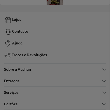
5.0
(2)
Snacks Para Cão Auchan Adulto Régal' Com Mix Carnes 100g
Lojas
27.5 €/Kg
Contacto
2,75 €
Ajuda
Trocas e Devoluções
Sobre a Auchan
Entregas
Serviços
5.0
(1)
Cartões
Snacks Para Cão Friskies Bonbacon 120g