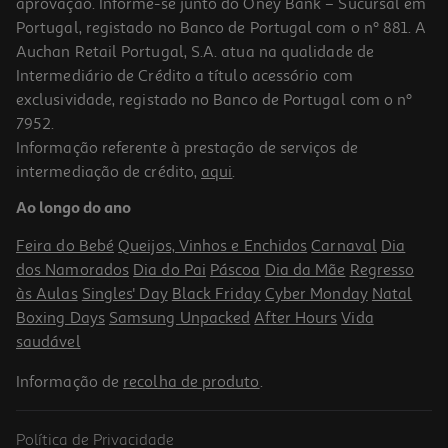
aprovação. Informe-se junto do Oney Bank – Sucursal em
Portugal, registado no Banco de Portugal com o nº 881. A
Auchan Retail Portugal, S.A. atua na qualidade de
Intermediário de Crédito a título acessório com
exclusividade, registado no Banco de Portugal com o nº
7952.
Informação referente à prestação de serviços de
intermediação de crédito,
aqui
.
Snacks Cão 8in1 Sushi Rolls 85g
Ao longo do ano
56.71 €/Kg
Feira do Bebé
Queijos, Vinhos e Enchidos
Carnaval
Dia
4,82 €
dos Namorados
Dia do Pai
Páscoa
Dia da Mãe
Regresso
às Aulas
Singles' Day
Black Friday
Cyber Monday
Natal
Boxing Days
Samsung Unpacked
After Hours
Vida
saudável
Informação de
recolha de produto
.
Política de Privacidade