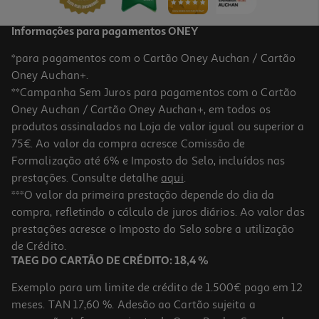
Informações para pagamentos ONEY
*para pagamentos com o Cartão Oney Auchan / Cartão
Oney Auchan+.
**Campanha Sem Juros para pagamentos com o Cartão
Oney Auchan / Cartão Oney Auchan+, em todos os
-33%
produtos assinalados na Loja de valor igual ou superior a
75€. Ao valor da compra acresce Comissão de
Formalização até 6% e Imposto do Selo, incluídos nas
prestações. Consulte detalhe
aqui
.
4.8
(11)
Snacks Para Cão Pedigree Markies Minis 500g
***O valor da primeira prestação depende do dia da
compra, refletindo o cálculo de juros diários. Ao valor das
6.56 €/Kg
Price reduced from
to
prestações acresce o Imposto do Selo sobre a utilização
4,89 €
3,28 €
de Crédito.
Promoção
TAEG DO CARTÃO DE CRÉDITO: 18,4 %
Exemplo para um limite de crédito de 1.500€ pago em 12
meses. TAN 17,60 %. Adesão ao Cartão sujeita a