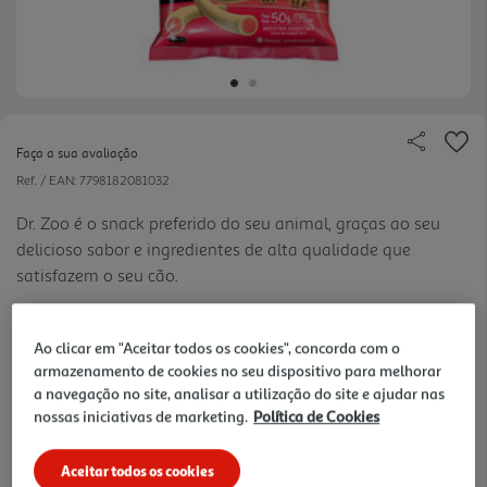
Faça a sua avaliação
Ref. / EAN:
7798182081032
Dr. Zoo é o snack preferido do seu animal, graças ao seu
delicioso sabor e ingredientes de alta qualidade que
satisfazem o seu cão.
29.8 €/Kg
Ao clicar em "Aceitar todos os cookies", concorda com o
armazenamento de cookies no seu dispositivo para melhorar
a navegação no site, analisar a utilização do site e ajudar nas
1,49 €
nossas iniciativas de marketing.
Política de Cookies
Notas de preparação
Aceitar todos os cookies