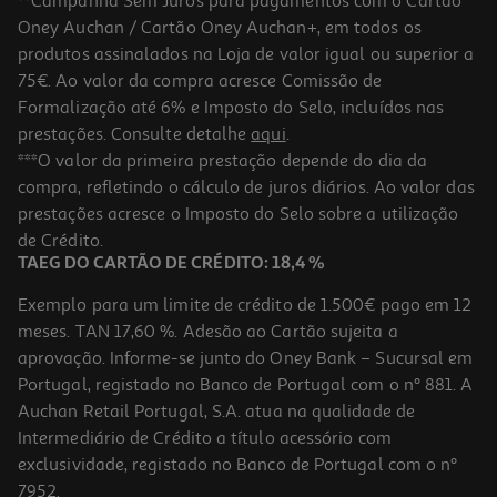
**Campanha Sem Juros para pagamentos com o Cartão
Oney Auchan / Cartão Oney Auchan+, em todos os
produtos assinalados na Loja de valor igual ou superior a
75€. Ao valor da compra acresce Comissão de
Formalização até 6% e Imposto do Selo, incluídos nas
prestações. Consulte detalhe
aqui
.
5.0
(1)
Snacks Para Cão Riga Fing'os Stick Peru 1unidade
***O valor da primeira prestação depende do dia da
compra, refletindo o cálculo de juros diários. Ao valor das
0.85 €/un
prestações acresce o Imposto do Selo sobre a utilização
0,85 €
de Crédito.
TAEG DO CARTÃO DE CRÉDITO: 18,4 %
Exemplo para um limite de crédito de 1.500€ pago em 12
meses. TAN 17,60 %. Adesão ao Cartão sujeita a
aprovação. Informe-se junto do Oney Bank – Sucursal em
Portugal, registado no Banco de Portugal com o nº 881. A
Auchan Retail Portugal, S.A. atua na qualidade de
Intermediário de Crédito a título acessório com
exclusividade, registado no Banco de Portugal com o nº
7952.