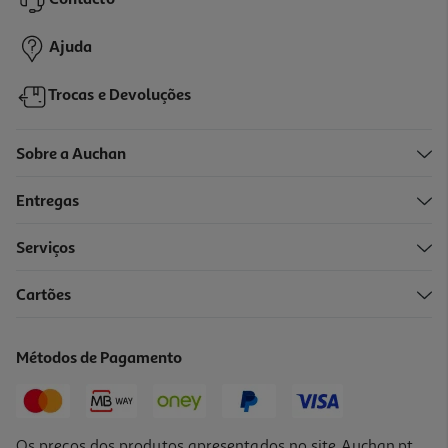
Contacto
1,69 €
Ajuda
Trocas e Devoluções
Sobre a Auchan
Entregas
Serviços
4.8
(23)
Cartões
Snacks Para Cão Auchan Adulto Régal' Bisk 500g
2.98 €/Kg
Métodos de Pagamento
1,49 €
Os preços dos produtos apresentados no site Auchan.pt