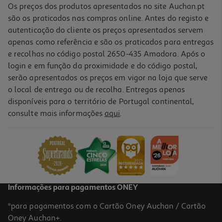
Os preços dos produtos apresentados no site Auchan.pt
são os praticados nas compras online. Antes do registo e
autenticação do cliente os preços apresentados servem
apenas como referência e são os praticados para entregas
e recolhas no código postal 2650-435 Amadora. Após o
login e em função da proximidade e do código postal,
serão apresentados os preços em vigor na loja que serve
o local de entrega ou de recolha. Entregas apenas
disponíveis para o território de Portugal continental,
5.0
(2)
consulte mais informações
aqui
.
Snacks Para Cão Auchan Adulto Régal' Com Mix Carnes 100g
27.5 €/Kg
2,75 €
Informações para pagamentos ONEY
*para pagamentos com o Cartão Oney Auchan / Cartão
Oney Auchan+.