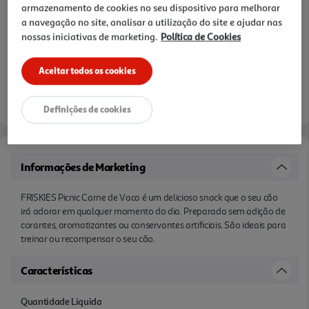
armazenamento de cookies no seu dispositivo para melhorar
a navegação no site, analisar a utilização do site e ajudar nas
nossas iniciativas de marketing.
Política de Cookies
Aceitar todos os cookies
Disponibilidade na loja:
Auchan Amadora
Entrega estimada entre
07/08/2026 e 10/08/2026
Definições de cookies
Informações de Marketing
FRISKIES Picnic Carne de Vaca é um delicioso snack que o seu cão
irá adorar em qualquer momento do dia. Preparado sem adição de
corantes, aromatizantes ou conservantes artificiais. São ideais para
treinar ou recompensar o seu cão.
Características
Quantidade Liquida