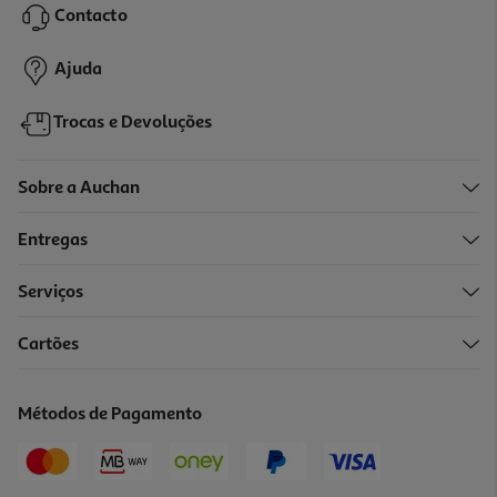
Contacto
1,49 €
Ajuda
Trocas e Devoluções
Sobre a Auchan
Entregas
Serviços
4.8
(4)
Cartões
Snacks Para Cão Auchan Adulto Régal' Bone 200g
8.45 €/Kg
Métodos de Pagamento
1,69 €