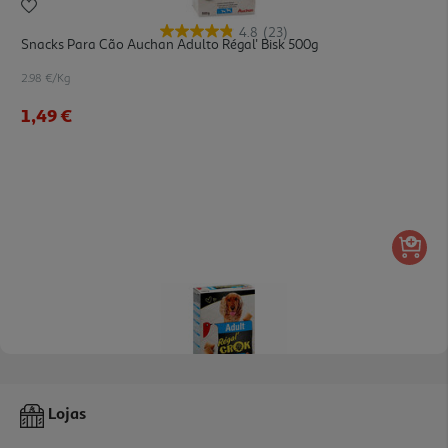
4.8
(23)
Snacks Para Cão Auchan Adulto Régal' Bisk 500g
2.98 €/Kg
1,49 €
4.5
(20)
Snacks Para Cão Auchan Adulto Régal' Crok Recheado 500g
Lojas
2.98 €/Kg