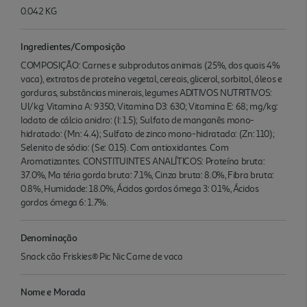
0.042 KG
Ingredientes/Composição
COMPOSIÇÃO: Carnes e subprodutos animais (25%, dos quais 4%
vaca), extratos de proteína vegetal, cereais, glicerol, sorbitol, óleos e
gorduras, substâncias minerais, legumes ADITIVOS NUTRITIVOS:
UI/kg: Vitamina A: 9350; Vitamina D3: 630; Vitamina E: 68; mg/kg:
Iodato de cálcio anidro: (I: 1.5); Sulfato de manganês mono-
hidratado: (Mn: 4.4); Sulfato de zinco mono-hidratado: (Zn: 110);
Selenito de sódio: (Se: 0.15). Com antioxidantes. Com
Aromatizantes. CONSTITUINTES ANALÍTICOS: Proteína bruta:
37.0%, Ma téria gorda bruta: 7.1%, Cinza bruta: 8.0%, Fibra bruta:
0.8%, Humidade: 18.0%, Ácidos gordos ómega 3: 0.1%, Ácidos
gordos ómega 6: 1.7%.
Denominação
Snack cão Friskies® Pic Nic Carne de vaca
Nome e Morada