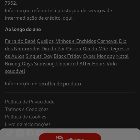
7952.
Informação referente à prestação de serviços de
intermediação de crédito,
aqui
.
Snacks Cão Bribon Ossos Molho Carne 500g
Ao longo do ano
7 €/Kg
Price reduced from
to
3,89 €
Feira do Bebé
Queijos, Vinhos e Enchidos
Carnaval
Dia
3,50 €
dos Namorados
Dia do Pai
Páscoa
Dia da Mãe
Regresso
Promoção
às Aulas
Singles' Day
Black Friday
Cyber Monday
Natal
Boxing Days
Samsung Unpacked
After Hours
Vida
saudável
Informação de
recolha de produto
.
Política de Privacidade
Termos e Condições
Política de Cookies
Livro de reclamações
Snacks Para Cão Friskies Picnic Variety 126g 15 Unidades
adicionar