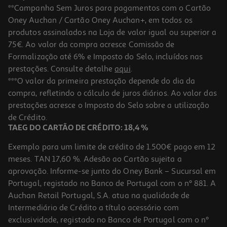
**Campanha Sem Juros para pagamentos com o Cartão
Oney Auchan / Cartão Oney Auchan+, em todos os
produtos assinalados na Loja de valor igual ou superior a
75€. Ao valor da compra acresce Comissão de
Formalização até 6% e Imposto do Selo, incluídos nas
prestações. Consulte detalhe
aqui
.
Snacks Cão Arquivet Sandwich Frango 100g
***O valor da primeira prestação depende do dia da
compra, refletindo o cálculo de juros diários. Ao valor das
29.9 €/Kg
prestações acresce o Imposto do Selo sobre a utilização
2,99 €
de Crédito.
TAEG DO CARTÃO DE CRÉDITO: 18,4 %
Exemplo para um limite de crédito de 1.500€ pago em 12
meses. TAN 17,60 %. Adesão ao Cartão sujeita a
aprovação. Informe-se junto do Oney Bank – Sucursal em
Portugal, registado no Banco de Portugal com o nº 881. A
Auchan Retail Portugal, S.A. atua na qualidade de
Intermediário de Crédito a título acessório com
-10%
exclusividade, registado no Banco de Portugal com o nº