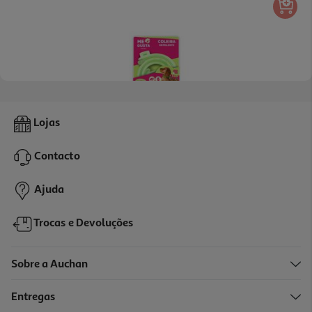
Coleira Repelente Cão Me Gusta Luminiscente
Lojas
4.65 €/un
Contacto
4,65 €
Ajuda
Trocas e Devoluções
Sobre a Auchan
Entregas