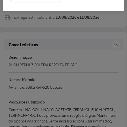
Disponibilidade na loja:
Auchan Amadora
Entrega estimada entre
10/08/2026 e 11/08/2026
Características
Denominação
PILOU REPUL'7 COLEIRA REPELENTE CÃO
Nome e Morada
Av. Sintra, 808, 2754-520 Cascais
Precauções Utilização
Contém LINALOOL, LINALYL ACETATE, GERANIOL, EUCALYPTOL,
TERPINEN-4-OL. Pode provocar uma reação alérgica. Manter fora
do alcance das crianças. Se for necessário consultar um médico,
mostre-lhe a embalagem ou o rótulo. Eliminar o conteúdo /