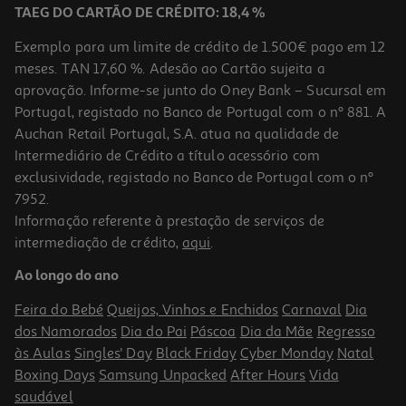
TAEG DO CARTÃO DE CRÉDITO: 18,4 %
Exemplo para um limite de crédito de 1.500€ pago em 12
meses. TAN 17,60 %. Adesão ao Cartão sujeita a
aprovação. Informe-se junto do Oney Bank – Sucursal em
Portugal, registado no Banco de Portugal com o nº 881. A
Auchan Retail Portugal, S.A. atua na qualidade de
Intermediário de Crédito a título acessório com
exclusividade, registado no Banco de Portugal com o nº
7952.
Informação referente à prestação de serviços de
intermediação de crédito,
aqui
.
Coleira Repelente Dixie Para Cão Cor Castanha
Ao longo do ano
6.49 €/un
Feira do Bebé
Queijos, Vinhos e Enchidos
Carnaval
Dia
6,49 €
dos Namorados
Dia do Pai
Páscoa
Dia da Mãe
Regresso
às Aulas
Singles' Day
Black Friday
Cyber Monday
Natal
Boxing Days
Samsung Unpacked
After Hours
Vida
saudável