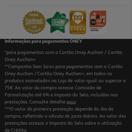
12.99 €/un
12,99 €
Informações para pagamentos ONEY
*para pagamentos com o Cartão Oney Auchan / Cartão
Oney Auchan+.
**Campanha Sem Juros para pagamentos com o Cartão
Oney Auchan / Cartão Oney Auchan+, em todos os
produtos assinalados na Loja de valor igual ou superior a
75€. Ao valor da compra acresce Comissão de
Formalização até 6% e Imposto do Selo, incluídos nas
prestações. Consulte detalhe
aqui
.
Spray Repelente Me Gusta Caes E Gatos 500ml
***O valor da primeira prestação depende do dia da
compra, refletindo o cálculo de juros diários. Ao valor das
15.3 €/Lt
prestações acresce o Imposto do Selo sobre a utilização
7,65 €
de Crédito.