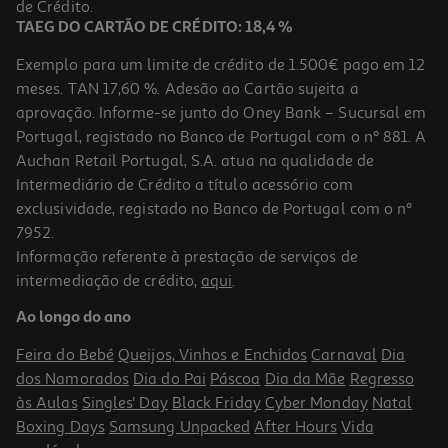
de Crédito.
TAEG DO CARTÃO DE CRÉDITO: 18,4 %
Exemplo para um limite de crédito de 1.500€ pago em 12
meses. TAN 17,60 %. Adesão ao Cartão sujeita a
aprovação. Informe-se junto do Oney Bank – Sucursal em
Portugal, registado no Banco de Portugal com o nº 881. A
Auchan Retail Portugal, S.A. atua na qualidade de
Intermediário de Crédito a título acessório com
exclusividade, registado no Banco de Portugal com o nº
7952.
Informação referente à prestação de serviços de
intermediação de crédito,
aqui
.
Stick Para Gato Auchan Com Pompons
Ao longo do ano
3.09 €/un
Feira do Bebé
Queijos, Vinhos e Enchidos
Carnaval
Dia
3,09 €
dos Namorados
Dia do Pai
Páscoa
Dia da Mãe
Regresso
às Aulas
Singles' Day
Black Friday
Cyber Monday
Natal
Boxing Days
Samsung Unpacked
After Hours
Vida