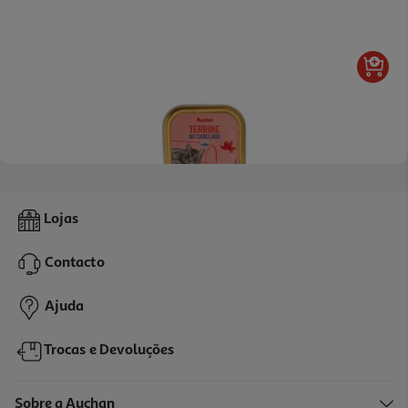
4.8
(5)
Comida Húmida Para Gato Auchan Terrina Bacalhau 100g
Lojas
4.9 €/Kg
Contacto
0,49 €
Ajuda
Trocas e Devoluções
Sobre a Auchan