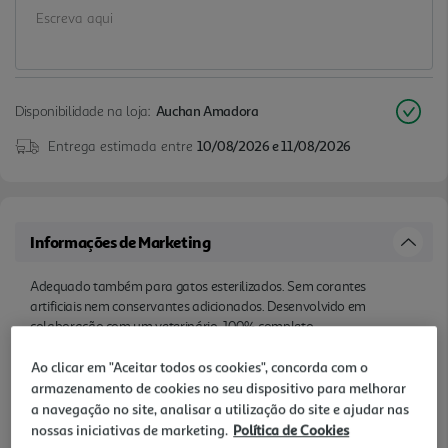
Disponibilidade na loja:
Auchan Amadora
Entrega estimada entre
10/08/2026 e 11/08/2026
Informações de Marketing
Adequado também para gatos esterilizados. Sem corantes
artificiais nem conservantes adicionados. Desenvolvido em
colaboração com um veterinário. 100% completo
Ao clicar em "Aceitar todos os cookies", concorda com o
Características
armazenamento de cookies no seu dispositivo para melhorar
a navegação no site, analisar a utilização do site e ajudar nas
Quantidade Liquida
nossas iniciativas de marketing.
Política de Cookies
0.4 KG