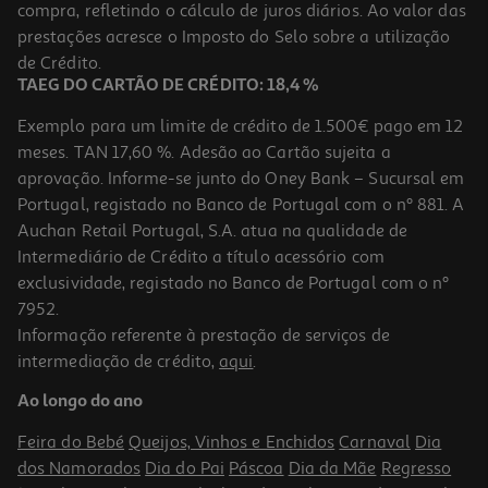
compra, refletindo o cálculo de juros diários. Ao valor das
4.9 €/Kg
prestações acresce o Imposto do Selo sobre a utilização
0,49 €
de Crédito.
TAEG DO CARTÃO DE CRÉDITO: 18,4 %
Exemplo para um limite de crédito de 1.500€ pago em 12
meses. TAN 17,60 %. Adesão ao Cartão sujeita a
aprovação. Informe-se junto do Oney Bank – Sucursal em
Portugal, registado no Banco de Portugal com o nº 881. A
Auchan Retail Portugal, S.A. atua na qualidade de
Intermediário de Crédito a título acessório com
exclusividade, registado no Banco de Portugal com o nº
7952.
Informação referente à prestação de serviços de
4.5
(8)
intermediação de crédito,
aqui
.
Comida Húmida Para Gato Auchan Pedaços Em Geleia Com Carne
De Caça 400g
Ao longo do ano
2.47 €/Kg
Feira do Bebé
Queijos, Vinhos e Enchidos
Carnaval
Dia
0,99 €
dos Namorados
Dia do Pai
Páscoa
Dia da Mãe
Regresso