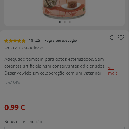
4.8
(12)
Faça a sua avaliação
Leu
12
Ref. / EAN:
3596710487370
avaliações.
Link
Adequado também para gatos esterilizados. Sem
para
corantes artificiais nem conservantes adicionados.
a
ver
mesma
Desenvolvido em colaboração com um veterinário.
mais
página.
100% completo
2.47 €/Kg
0,99 €
Notas de preparação