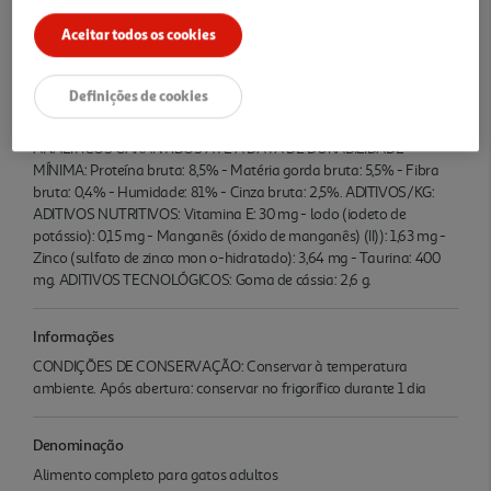
Aceitar todos os cookies
Ingredientes/Composição
COMPOSIÇÃO: Carnes e subprodutos animais (dos quais frango
Definições de cookies
4%), peixes e subprodutos de peixes, cereais, substâncias minerais,
extratos de proteínas vegetais, açúcares. CONSTITUINTES
ANALÍTICOS GARANTIDOS ATÉ À DATA DE DURABILIDADE
MÍNIMA: Proteína bruta: 8,5% - Matéria gorda bruta: 5,5% - Fibra
bruta: 0,4% - Humidade: 81% - Cinza bruta: 2,5%. ADITIVOS/KG:
ADITIVOS NUTRITIVOS: Vitamina E: 30 mg - lodo (iodeto de
potássio): 0,15 mg - Manganês (óxido de manganês) (II)): 1,63 mg -
Zinco (sulfato de zinco mon o-hidratado): 3,64 mg - Taurina: 400
mg. ADITIVOS TECNOLÓGICOS: Goma de cássia: 2,6 g.
Informações
CONDIÇÕES DE CONSERVAÇÃO: Conservar à temperatura
ambiente. Após abertura: conservar no frigorífico durante 1 dia
Denominação
Alimento completo para gatos adultos