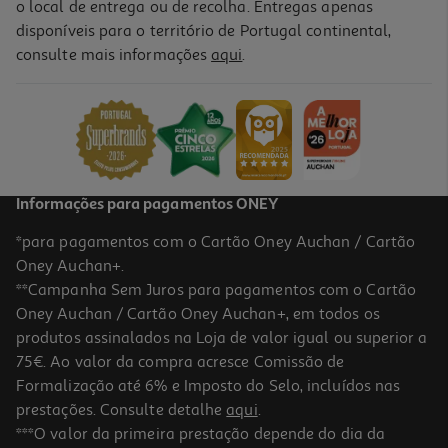
o local de entrega ou de recolha. Entregas apenas
disponíveis para o território de Portugal continental,
4.6
(10)
consulte mais informações
aqui
.
Comida Húmida Para Gato Auchan Terrina Borrego 400g
2.47 €/Kg
0,99 €
Informações para pagamentos ONEY
*para pagamentos com o Cartão Oney Auchan / Cartão
Oney Auchan+.
**Campanha Sem Juros para pagamentos com o Cartão
Oney Auchan / Cartão Oney Auchan+, em todos os
produtos assinalados na Loja de valor igual ou superior a
75€. Ao valor da compra acresce Comissão de
Formalização até 6% e Imposto do Selo, incluídos nas
prestações. Consulte detalhe
aqui
.
4.4
(9)
Comida Húmida Para Gato Auchan Terrina Rico Em Frango 100g
***O valor da primeira prestação depende do dia da