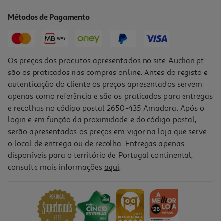
Carnes 4x100g
4.73 €/Kg
Métodos de Pagamento
1,89 €
Os preços dos produtos apresentados no site Auchan.pt
são os praticados nas compras online. Antes do registo e
autenticação do cliente os preços apresentados servem
apenas como referência e são os praticados para entregas
e recolhas no código postal 2650-435 Amadora. Após o
login e em função da proximidade e do código postal,
serão apresentados os preços em vigor na loja que serve
o local de entrega ou de recolha. Entregas apenas
disponíveis para o território de Portugal continental,
3.9
(100)
consulte mais informações
aqui
.
Comida Húmida Para Gato Auchan Saquetas Pedaços Em Geleia
Mix 48x100g
2.69 €/Kg
12,90 €