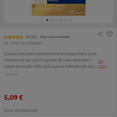
4.8
(10)
Faça a sua avaliação
Leu
10
Ref. / EAN:
3222270502450
avaliações.
Link
Suaves mousses cuidadosamente preparadas para
para
oferecer ao seu gato o prazer de uma delicada e
a
ver
mesma
suave sensação. Não quer que as refeições do seu
mais
página.
gato se tornem monótonas, por isso procura
7.49 €/Kg
sempre diferentes alternativas que ele irá adorar. É
por isso que GOU RMET Gold criou Mousse,
deliciosas receitas para mimar o seu sofisticado
5,09 €
paladar com uma experiência de sabor diferente
todos os dias. Suaves mousses com vaca, frango,
salmão e outros sabores requintados,
Notas de preparação
cuidadosamente preparados para oferecer ao seu