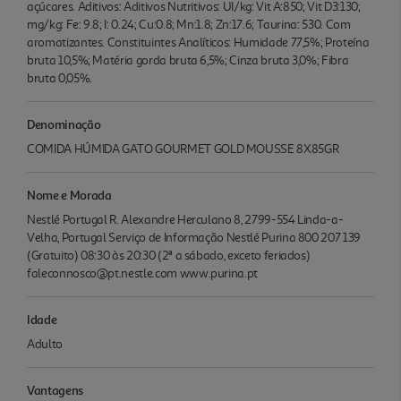
açúcares. Aditivos: Aditivos Nutritivos: UI/kg: Vit A:850; Vit D3:130;
mg/kg: Fe: 9.8; I: 0.24; Cu:0.8; Mn:1.8; Zn:17.6; Taurina: 530. Com
aromatizantes. Constituintes Analíticos: Humidade 77,5%; Proteína
bruta 10,5%; Matéria gorda bruta 6,5%; Cinza bruta 3,0%; Fibra
bruta 0,05%.
Denominação
COMIDA HÚMIDA GATO GOURMET GOLD MOUSSE 8X85GR
Nome e Morada
Nestlé Portugal R. Alexandre Herculano 8, 2799-554 Linda-a-
Velha, Portugal Serviço de Informação Nestlé Purina 800 207 139
(Gratuito) 08:30 às 20:30 (2ª a sábado, exceto feriados)
faleconnosco@pt.nestle.com www.purina.pt
Idade
Adulto
Vantagens