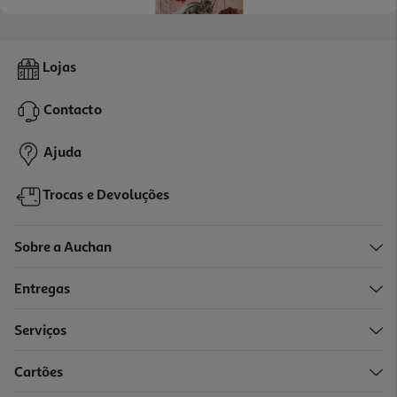
3.4
(20)
Comida Húmida Para Gato Auchan Saquetas Pedaços Em Molho
Lojas
Carnes 12x100g
2.74 €/Kg
Contacto
3,29 €
Ajuda
Trocas e Devoluções
Sobre a Auchan
Entregas
Serviços
3.6
(14)
Cartões
Comida Húmida Para Gato Auchan Saquetas Pedaços Em Molho