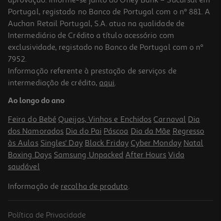
Portugal, registado no Banco de Portugal com o nº 881. A
Auchan Retail Portugal, S.A. atua na qualidade de
Intermediário de Crédito a título acessório com
exclusividade, registado no Banco de Portugal com o nº
7952.
Informação referente à prestação de serviços de
4.6
(33)
intermediação de crédito,
aqui
.
Comida Húmida Para Gato Auchan Terrina Com Vaca Com
Frango E Com Atum 6x400g
Ao longo do ano
2.27 €/Kg
Feira do Bebé
Queijos, Vinhos e Enchidos
Carnaval
Dia
5,45 €
dos Namorados
Dia do Pai
Páscoa
Dia da Mãe
Regresso
às Aulas
Singles' Day
Black Friday
Cyber Monday
Natal
Boxing Days
Samsung Unpacked
After Hours
Vida
saudável
Informação de
recolha de produto
.
Política de Privacidade