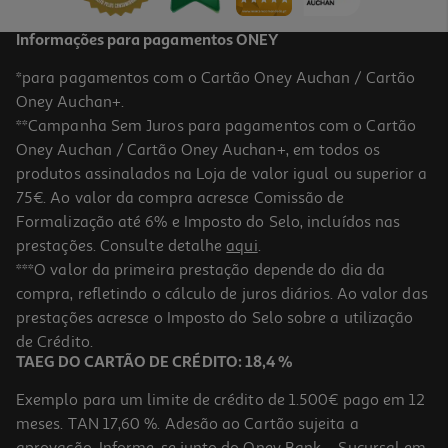
Informações para pagamentos ONEY
*para pagamentos com o Cartão Oney Auchan / Cartão
Oney Auchan+.
**Campanha Sem Juros para pagamentos com o Cartão
Oney Auchan / Cartão Oney Auchan+, em todos os
produtos assinalados na Loja de valor igual ou superior a
75€. Ao valor da compra acresce Comissão de
Formalização até 6% e Imposto do Selo, incluídos nas
prestações. Consulte detalhe
aqui
.
4.1
(34)
Comida Húmida Para Gato Auchan Saquetas Pedaços Em Molho
***O valor da primeira prestação depende do dia da
Mix 24x100g
compra, refletindo o cálculo de juros diários. Ao valor das
2.71 €/Kg
prestações acresce o Imposto do Selo sobre a utilização
6,50 €
de Crédito.
TAEG DO CARTÃO DE CRÉDITO: 18,4 %
Exemplo para um limite de crédito de 1.500€ pago em 12
meses. TAN 17,60 %. Adesão ao Cartão sujeita a
aprovação. Informe-se junto do Oney Bank – Sucursal em