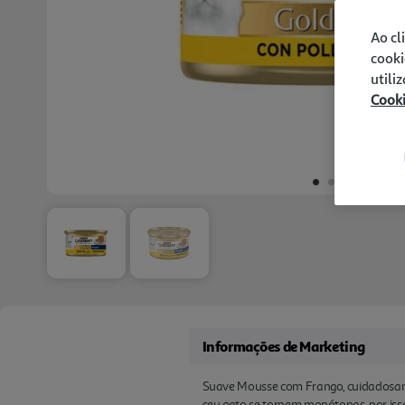
Ao cl
cooki
utili
Cook
Informações de Marketing
Suave Mousse com Frango, cuidadosame
seu gato se tornem monótonas, por isso