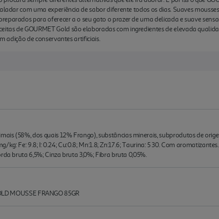
paladar com uma experiência de sabor diferente todos os dias. Suaves mousses
preparados para oferecer a o seu gato o prazer de uma delicada e suave se
eceitas de GOURMET Gold são elaboradas com ingredientes de elevada qualida
em adição de conservantes artificiais.
is (58%, dos quais 12% Frango), substâncias minerais, subprodutos de origem 
; mg/kg: Fe: 9.8; I: 0.24; Cu:0.8; Mn:1.8; Zn:17.6; Taurina: 5 30. Com aromatizant
orda bruta 6,5%; Cinza bruta 3,0%; Fibra bruta 0,05%.
LD MOUSSE FRANGO 85GR