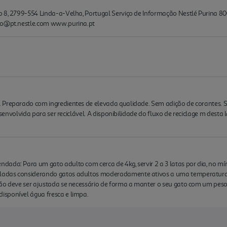
 8, 2799-554 Linda-a-Velha, Portugal Serviço de Informação Nestlé Purina 800
sco@pt.nestle.com www.purina.pt
 Preparado com ingredientes de elevada qualidade. Sem adição de corantes. 
desenvolvida para ser reciclável. A disponibilidade do fluxo de reciclage m desta 
ada: Para um gato adulto com cerca de 4kg, servir 2 a 3 latas por dia, no mí
ladas considerando gatos adultos moderadamente ativos a uma temperatura
ão deve ser ajustada se necessário de forma a manter o seu gato com um peso
sponível água fresca e limpa.