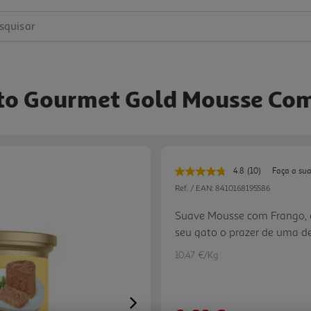
squisar
to Gourmet Gold Mousse Com
4.8
(10)
Faça a sua
Leu
10
Ref. / EAN:
8410168195586
avaliações.
Link
Suave Mousse com Frango, 
para
seu gato o prazer de uma d
a
mesma
refeições do seu gato se to
página.
10.47 €/Kg
diferentes alternativas que
criou Mousse, deliciosas rec
com uma experiência de sab
Next