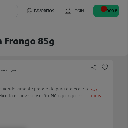
FAVORITOS
LOGIN
0,00 €
 Frango 85g
 avaliação
cuidadosamente preparada para oferecer ao
ver
mais
elicada e suave sensação. Não quer que as
rnem monótonas, por isso procura sempre
 ele irá adorar. É por iss o que GOURMET Gold
eitas para mimar o seu sofisticado paladar
or diferente todos os dias. Suaves mousses