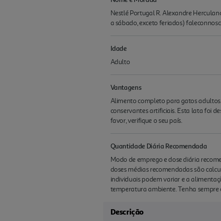
Nestlé Portugal R. Alexandre Herculano
a sábado, exceto feriados) faleconno
Idade
Adulto
Vantagens
Alimento completo para gatos adultos.
conservantes artificiais. Esta lata foi 
favor, verifique o seu país.
Quantidade Diária Recomendada
Modo de emprego e dose diária recomend
doses médias recomendadas são calcu
individuais podem variar e a alimentaç
temperatura ambiente. Tenha sempre di
Descrição