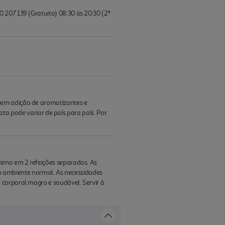
 207 139 (Gratuito) 08:30 às 20:30 (2ª
Sem adição de aromatizantes e
lata pode variar de país para país. Por
nimo em 2 refeições separadas. As
 ambiente normal. As necessidades
 corporal magro e saudável. Servir à