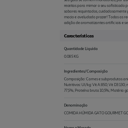
receitas para mimar o seu sofisticado 
sabores requintados, cuidadosamente 
macio e aveludado prazer! Todas as r
adição de aromatizantes artific iais e s
Características
Quantidade Liquida
0.085 KG
Ingredientes/Composição
Composição: Carnes e subprodutos anima
Nutritivos: UI/kg: Vit A:850; Vit D3:130
77,5%; Proteína bruta 10,5%; Matéria g
Denominação
COMIDA HÚMIDA GATO GOURMET GO
Nome e Morada