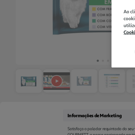
Ao cl
cooki
utili
Cook
Informações de Marketing
Satisfaça o paladar requintado do se
GOURMETT, a nossa apaixonada equipa d