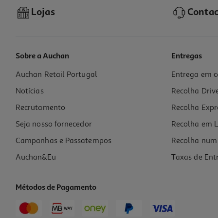
Lojas
Contac
Sobre a Auchan
Entregas
Auchan Retail Portugal
Entrega em c
Comida Húmida Para Gato Auchan Saquetas Pedaços Em Molho Mix 
Notícias
Recolha Driv
2.71 €/Kg
Recrutamento
Recolha Expr
6,50 €
Seja nosso fornecedor
Recolha em L
Campanhas e Passatempos
Recolha num 
Auchan&Eu
Taxas de Ent
Métodos de Pagamento