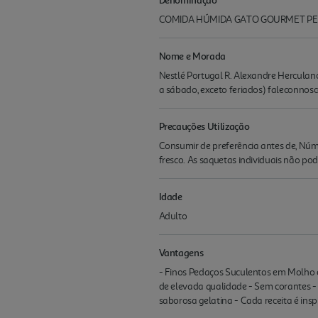
COMIDA HÚMIDA GATO GOURMET PE
Nome e Morada
Nestlé Portugal R. Alexandre Herculano
a sábado, exceto feriados) faleconno
Precauções Utilização
Consumir de preferência antes de, Núm
fresco. As saquetas individuais não p
Idade
Adulto
Vantagens
- Finos Pedaços Suculentos em Molho c
de elevada qualidade - Sem corantes -
saborosa gelatina - Cada receita é insp