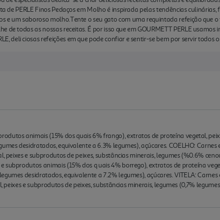
ceita de PERLE Finos Pedaços em Molho é inspirada pelas tendências culinária
s e um saboroso molho.Tente o seu gato com uma requintada refeição que o va
he de todas as nossas receitas. É por isso que em GOURMETT PERLE usamos in
deli ciosas refeições em que pode confiar e sentir-se bem por servir todos os
tos animais (15% dos quais 6% frango), extratos de proteína vegetal, peixe
egumes desidratados, equivalente a 6.3% legumes), açúcares. COELHO: Carnes 
al, peixes e subprodutos de peixes, substâncias minerais, legumes (%0.6% ceno
 subprodutos animais (15% dos q uais 4% borrego), extratos de proteína veget
legumes desidratados, equivalente a 7.2% legumes), açúcares. VITELA: Carnes
al, peixes e subprodutos de peixes, substâncias minerais, legumes (0,7% legume