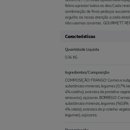
felino apreciar todos os dias.Cada re
combinação de finos pedaços suculento
orgulho na nossa atenção a cada detal
não usamos corantes.. GOURMETT PERLE, 
Características
Quantidade Liquida
0.34 KG
Ingredientes/Composição
COMPOSIÇÃO: FRANGO: Carnes e subprodu
substâncias minerais, legumes (0.7% l
4% coelho), extratos de proteína veget
cenouras), açúcares. BORREGO: Carnes e
substâncias minerais, legumes (%0,8% 
4% vitela), extratos de p roteína veget
legumes), açúcares.
Denominação