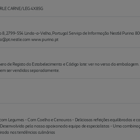
RLE CARNE/LEG 4X85G
 8, 2799-554 Linda-a-Velha, Portugal Serviço de Informação Nestlé Purina 800
sco@pt.nestle.com www.purina.pt
ero de Registo do Estabelecimento e Código lote: ver no verso da embalagem.
odem ser vendidas separadamente.
om Legumes - Com Coelho e Cenouras - Deliciosas refeições equilibradas e c
 Desenvolvido pela nossa apaixonada equipa de especialistas - Uma combina
irada nas tendências culinárias