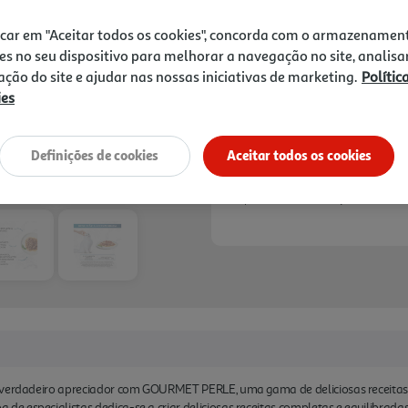
3,49 €
formulada com cuidado par
suculentos e um saboroso 
icar em "Aceitar todos os cookies", concorda com o armazenamen
refeição que o vai deliciar
Notas de preparação
es no seu dispositivo para melhorar a navegação no site, analisa
a cada detalhe de todas as 
zação do site e ajudar nas nossas iniciativas de marketing.
Polític
GOURMETT PERLE usamos ing
ies
usamos corantes.. GOURMETT
confiar e sentir-se bem por s
Definições de cookies
Aceitar todos os cookies
Disponibilidade na loja:
Auchan 
u verdadeiro apreciador com GOURMET PERLE, uma gama de deliciosas receit
e especialistas dedica-se a criar deliciosas receitas completas e equilibrad