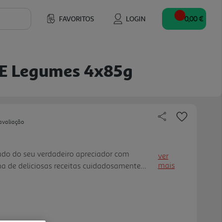
FAVORITOS
LOGIN
0,00 €
 E Legumes 4x85g
avaliação
ado do seu verdadeiro apreciador com
ver
mais
de deliciosas receitas cuidadosamente
 nossa apaixonada equipa de especialistas
 receitas completas e equilibradas para o seu
apreciar todos os dias.Cada receita de PERLE
spirada pelas tendências culinárias,