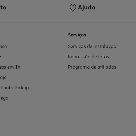
to
Ajuda
4.1
(34)
Serviços
asa
Serviços de instalação
24x100g
e
Impressão de fotos
ess em 1h
Programa de afiliados
oja
Ponto Pickup
rega