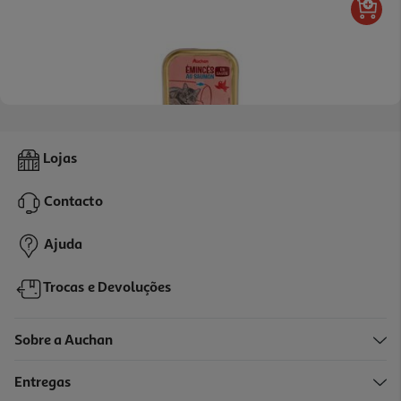
4.7
(3)
Comida Húmida Para Gato Auchan Pedaços Em Molho Com
Lojas
Salmão 100g
4.9 €/Kg
Contacto
0,49 €
Ajuda
Trocas e Devoluções
Sobre a Auchan
Entregas