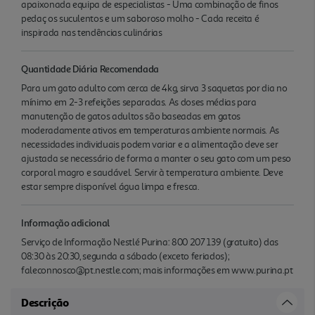
apaixonada equipa de especialistas - Uma combinação de finos
pedaç os suculentos e um saboroso molho - Cada receita é
inspirada nas tendências culinárias
Quantidade Diária Recomendada
Para um gato adulto com cerca de 4kg, sirva 3 saquetas por dia no
mínimo em 2-3 refeições separadas. As doses médias para
manutenção de gatos adultos são baseadas em gatos
moderadamente ativos em temperaturas ambiente normais. As
necessidades individuais podem variar e a alimentação deve ser
ajustada se necessário de forma a manter o seu gato com um peso
corporal magro e saudável. Servir à temperatura ambiente. Deve
estar sempre disponível água limpa e fresca.
Informação adicional
Serviço de Informação Nestlé Purina: 800 207 139 (gratuito) das
08:30 às 20:30, segunda a sábado (exceto feriados);
faleconnosco@pt.nestle.com; mais informações em www.purina.pt
Descrição