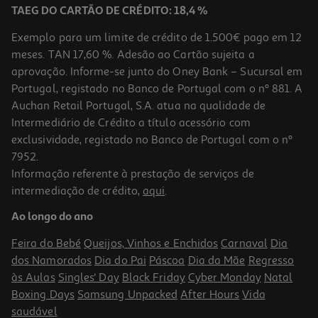
TAEG DO CARTÃO DE CRÉDITO: 18,4 %
Exemplo para um limite de crédito de 1.500€ pago em 12
meses. TAN 17,60 %. Adesão ao Cartão sujeita a
aprovação. Informe-se junto do Oney Bank – Sucursal em
Portugal, registado no Banco de Portugal com o nº 881. A
Auchan Retail Portugal, S.A. atua na qualidade de
Intermediário de Crédito a título acessório com
exclusividade, registado no Banco de Portugal com o nº
7952.
Informação referente à prestação de serviços de
4.3
(3)
intermediação de crédito,
aqui
.
Comida Húmida Para Gato Auchan Pedaços Em Molho Com Peru
Com Pato E Com Legumes 400g
Ao longo do ano
2.47 €/Kg
Feira do Bebé
Queijos, Vinhos e Enchidos
Carnaval
Dia
0,99 €
dos Namorados
Dia do Pai
Páscoa
Dia da Mãe
Regresso
às Aulas
Singles' Day
Black Friday
Cyber Monday
Natal
Boxing Days
Samsung Unpacked
After Hours
Vida
saudável