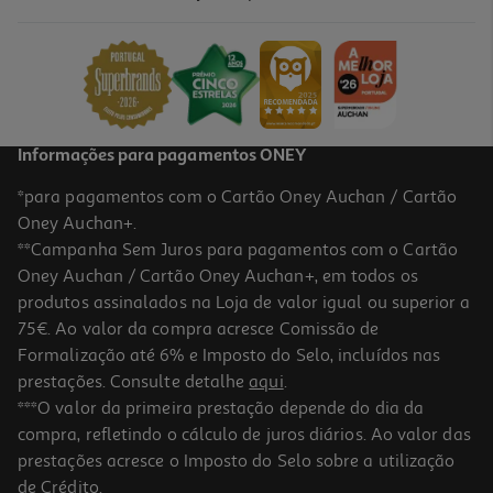
Comida Húmida Para Gato Auchan Pedaços Em Molho Com Aves
1200g
1.91 €/Kg
2,29 €
Informações para pagamentos ONEY
*para pagamentos com o Cartão Oney Auchan / Cartão
Oney Auchan+.
**Campanha Sem Juros para pagamentos com o Cartão
Oney Auchan / Cartão Oney Auchan+, em todos os
produtos assinalados na Loja de valor igual ou superior a
75€. Ao valor da compra acresce Comissão de
Formalização até 6% e Imposto do Selo, incluídos nas
prestações. Consulte detalhe
aqui
.
4.4
(5)
Comida Húmida Para Gato Auchan Pedaços Em Molho Com
***O valor da primeira prestação depende do dia da
Frango Com Peru E Com Legumes 400g
compra, refletindo o cálculo de juros diários. Ao valor das
2.47 €/Kg
prestações acresce o Imposto do Selo sobre a utilização
0,99 €
de Crédito.