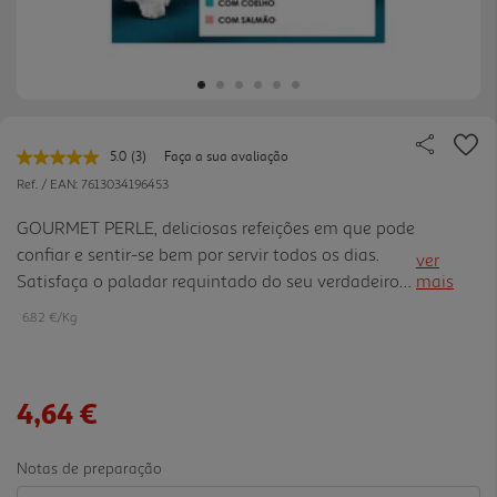
5.0
(3)
Faça a sua avaliação
Leu
3
Ref. / EAN:
7613034196453
avaliações.
Link
GOURMET PERLE, deliciosas refeições em que pode
para
confiar e sentir-se bem por servir todos os dias.
a
ver
mesma
Satisfaça o paladar requintado do seu verdadeiro
mais
página.
apreciador com GOURMET PERLE, uma gama de
6.82 €/Kg
deliciosas receitas cuidadosamente preparadas. Em
GOURMETT, a no ssa apaixonada equipa de
especialistas dedica-se a criar deliciosas receitas
4,64 €
completas e equilibradas para o seu querido
companheiro felino apreciar todos os dias. Cada
receita de PERLE Finos Pedaços em Molho é
Notas de preparação
inspirada pelas tendências culinárias, form ulada