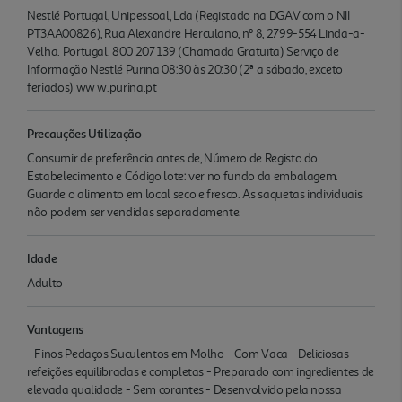
Nestlé Portugal, Unipessoal, Lda (Registado na DGAV com o NII
PT3AA00826), Rua Alexandre Herculano, nº 8, 2799-554 Linda-a-
Velha. Portugal. 800 207 139 (Chamada Gratuita) Serviço de
Informação Nestlé Purina 08:30 às 20:30 (2ª a sábado, exceto
feriados) ww w.purina.pt
Precauções Utilização
Consumir de preferência antes de, Número de Registo do
Estabelecimento e Código lote: ver no fundo da embalagem.
Guarde o alimento em local seco e fresco. As saquetas individuais
não podem ser vendidas separadamente.
Idade
Adulto
Vantagens
- Finos Pedaços Suculentos em Molho - Com Vaca - Deliciosas
refeições equilibradas e completas - Preparado com ingredientes de
elevada qualidade - Sem corantes - Desenvolvido pela nossa