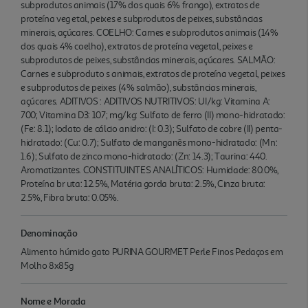
subprodutos animais (17% dos quais 6% frango), extratos de
proteína veg etal, peixes e subprodutos de peixes, substâncias
minerais, açúcares. COELHO: Carnes e subprodutos animais (14%
dos quais 4% coelho), extratos de proteína vegetal, peixes e
subprodutos de peixes, substâncias minerais, açúcares. SALMÃO:
Carnes e subproduto s animais, extratos de proteína vegetal, peixes
e subprodutos de peixes (4% salmão), substâncias minerais,
açúcares. ADITIVOS : ADITIVOS NUTRITIVOS: UI/kg: Vitamina A:
700; Vitamina D3: 107; mg/kg: Sulfato de ferro (II) mono-hidratado:
(Fe: 8.1); Iodato de cálcio anidro: (I: 0.3); Sulfato de cobre (II) penta-
hidratado: (Cu: 0.7); Sulfato de manganês mono-hidratado: (Mn:
1.6); Sulfato de zinco mono-hidratado: (Zn: 14.3); Taurina: 440.
Aromatizantes. CONSTITUINTES ANALÍTICOS: Humidade: 80.0%,
Proteína br uta: 12.5%, Matéria gorda bruta: 2.5%, Cinza bruta:
2.5%, Fibra bruta: 0.05%.
Denominação
Alimento húmido gato PURINA GOURMET Perle Finos Pedaços em
Molho 8x85g
Nome e Morada