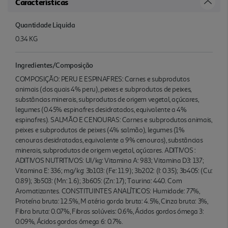
Características
Quantidade Liquida
0.34 KG
Ingredientes/Composição
COMPOSIÇÃO: PERU E ESPINAFRES: Carnes e subprodutos
animais (dos quais 4% peru), peixes e subprodutos de peixes,
substâncias minerais, subprodutos de origem vegetal, açúcares,
legumes (0.45% espinafres desidratados, equivalente a 4%
espinafres). SALMÃO E CENOURAS: Carnes e subprodutos animais,
peixes e subprodutos de peixes (4% salmão), legumes (1%
cenouras desidratadas, equivalente a 9% cenouras), substâncias
minerais, subprodutos de origem vegetal, açúcares. ADITIVOS :
ADITIVOS NUTRITIVOS: UI/kg: Vitamina A: 983; Vitamina D3: 137;
Vitamina E: 336; mg/kg: 3b103: (Fe: 11.9); 3b202: (I: 0.35); 3b405: (Cu:
0.89); 3b503: (Mn: 1.6); 3b605: (Zn: 17); Taurina: 440. Com
Aromatizantes. CONSTITUINTES ANALÍTICOS: Humidade: 77%,
Proteína bruta: 12.5%, M atéria gorda bruta: 4.5%, Cinza bruta: 3%,
Fibra bruta: 0.07%, Fibras solúveis: 0.6%, Ácidos gordos ómega 3:
0.09%, Ácidos gordos ómega 6: 0.7%.