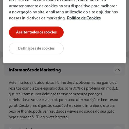
armazenamento de cookies no seu dispositivo para melhorar
a navegação no site, analisar a utilização do site e ajudar nas
nossas iniciativas de marketing.
Política de Cookies
Disponibilidade na loja:
Auchan Amadora
Aceitar todos os cookies
Entrega estimada entre
06/08/2026 e 07/08/2026
Definições de cookies
Informações de Marketing
Veterinários e nutricionistas Purina desenvolveram uma gama de
receitas completas e equilibradas, com 90% de proteína animal(1),
que resultam numa deliciosa terrine com tenros pedaços
cozinhados a vapor e vegetais para uma alta nutrição e bem-estar
geral. Desde uma digestão saudável e sistema imunitário até um
pelo brilhante, pode ver resultados visíveis na saúde do seu gato
hoje e amanhã. (1) da proteína total