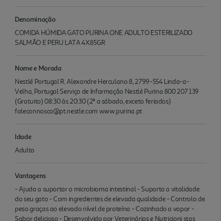
Denominação
COMIDA HÚMIDA GATO PURINA ONE ADULTO ESTERILIZADO
SALMÃO E PERU LATA 4X85GR
Nome e Morada
Nestlé Portugal R. Alexandre Herculano 8, 2799-554 Linda-a-
Velha, Portugal Serviço de Informação Nestlé Purina 800 207 139
(Gratuito) 08:30 às 20:30 (2ª a sábado, exceto feriados)
faleconnosco@pt.nestle.com www.purina.pt
Idade
Adulto
Vantagens
- Ajuda a suportar o microbioma intestinal - Suporta a vitalidade
do seu gato - Com ingredientes de elevada qualidade - Controlo de
peso graças ao elevado nível de proteína - Cozinhado a vapor -
Sabor delicioso - Desenvolvido por Veterinários e Nutricioni stas