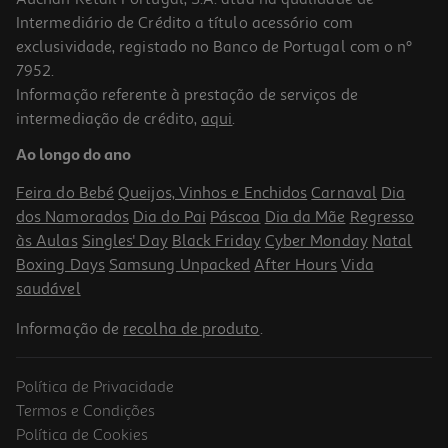
Intermediário de Crédito a título acessório com
exclusividade, registado no Banco de Portugal com o nº
7952.
Informação referente à prestação de serviços de
intermediação de crédito,
aqui
.
Ao longo do ano
Feira do Bebé
Queijos, Vinhos e Enchidos
Carnaval
Dia
dos Namorados
Dia do Pai
Páscoa
Dia da Mãe
Regresso
às Aulas
Singles' Day
Black Friday
Cyber Monday
Natal
Boxing Days
Samsung Unpacked
After Hours
Vida
saudável
Informação de
recolha de produto
.
Política de Privacidade
Termos e Condições
Política de Cookies