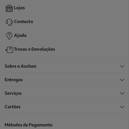
5.0
(1)
Alimento Complementar Purina One Hydralife Salmão 50g
Lojas
15 €/Kg
Contacto
0,75 €
Ajuda
Trocas e Devoluções
Sobre a Auchan
Entregas
Serviços
4.8
(13)
Cartões
Ração Para Gato Purina One Esterilizado Frango 7.5kg
4.48 €/Kg
Métodos de Pagamento