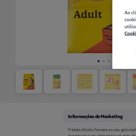
Ao cl
cooki
utili
Cook
Informações de Marketing
Friskies Adulto fornece ao seu gato tod
que trouxe o seu gato para sua casa, 