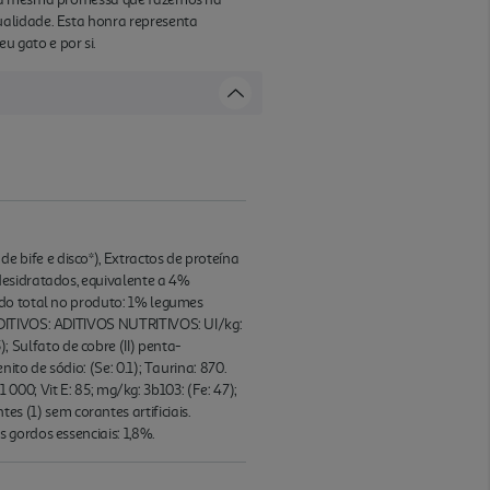
ualidade. Esta honra representa
 gato e por si.
bife e disco*), Extractos de proteína
desidratados, equivalente a 4%
údo total no produto: 1% legumes
ADITIVOS: ADITIVOS NUTRITIVOS: UI/kg:
5); Sulfato de cobre (II) penta-
to de sódio: (Se: 0.1); Taurina: 870.
 000; Vit E: 85; mg/kg: 3b103: (Fe: 47);
tes (1) sem corantes artificiais.
 gordos essenciais: 1,8%.