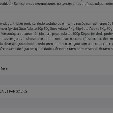
saudável - Sem corantes, aromatizantes ou conservantes artificiais adicion ado
endada: Friskies pode ser dado sozinho ou em combinação com alimentação 
ecer (g/dia) Gato Adulto 3Kg: 50g Gato Adulto 4Kg: 65g Gato Adulto 5Kg: 80
 *de qualquer saqueta húmida para gatos adultos 100g. Disponibilidade pode v
adas em gatos adultos mode radamente ativos em condições normais de tem
ção deve ser ajustada de acordo, para manter o seu gato com uma condição c
. O consumo de água em quantidade suficiente é uma parte essencial de uma nu
fresco.
CA E FRANGO 2KG