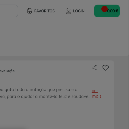
FAVORITOS
LOGIN
0,00 €
 avaliação
eu gato toda a nutrição que precisa e o
ver
mais
ra, para o ajudar a mantê-lo feliz e saudável.
 seu gato para sua casa, fez um
cuidar dele e alimentá-l o corretamente. É a
s na marca FRISKIES ®. Há gerações que
e saudáveis com os nossos alimentos