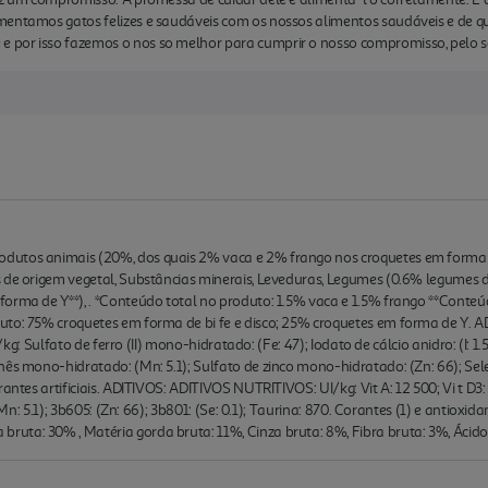
mentamos gatos felizes e saudáveis com os nossos alimentos saudáveis e de q
por isso fazemos o nos so melhor para cumprir o nosso compromisso, pelo seu
utos animais (20%, dos quais 2% vaca e 2% frango nos croquetes em forma de 
s de origem vegetal, Substâncias minerais, Leveduras, Legumes (0.6% legumes 
forma de Y**), . *Conteúdo total no produto: 1.5% vaca e 1.5% frango **Conte
uto: 75% croquetes em forma de bi fe e disco; 25% croquetes em forma de Y. 
g/kg: Sulfato de ferro (II) mono-hidratado: (Fe: 47); Iodato de cálcio anidro: (I: 1.
ês mono-hidratado: (Mn: 5.1); Sulfato de zinco mono-hidratado: (Zn: 66); Seleni
antes artificiais. ADITIVOS: ADITIVOS NUTRITIVOS: UI/kg: Vit A: 12 500; Vi t D3: 1
(Mn: 5.1); 3b605: (Zn: 66); 3b801: (Se: 0.1); Taurina: 870. Corantes (1) e antioxidan
ta: 30% , Matéria gorda bruta: 11%, Cinza bruta: 8%, Fibra bruta: 3%, Ácidos