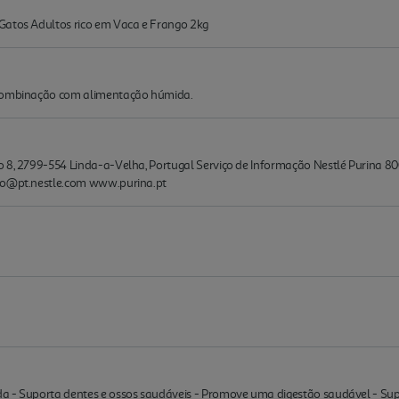
Gatos Adultos rico em Vaca e Frango 2kg
 combinação com alimentação húmida.
 8, 2799-554 Linda-a-Velha, Portugal Serviço de Informação Nestlé Purina 800
sco@pt.nestle.com www.purina.pt
a - Suporta dentes e ossos saudáveis - Promove uma digestão saudável - Su