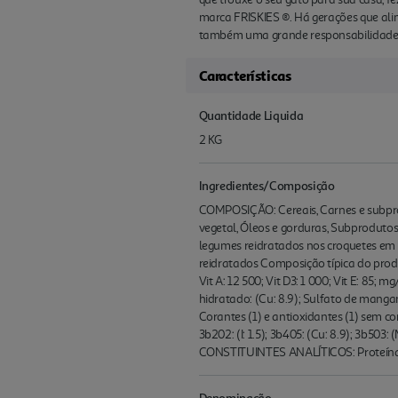
marca FRISKIES ®. Há gerações que ali
também uma grande responsabilidade e 
Características
Quantidade Liquida
2 KG
Ingredientes/Composição
COMPOSIÇÃO: Cereais, Carnes e subprod
vegetal, Óleos e gorduras, Subproduto
legumes reidratados nos croquetes em 
reidratados Composição típica do prod
Vit A: 12 500; Vit D3: 1 000; Vit E: 85; m
hidratado: (Cu: 8.9); Sulfato de mangan
Corantes (1) e antioxidantes (1) sem cor
3b202: (I: 1.5); 3b405: (Cu: 8.9); 3b503: 
CONSTITUINTES ANALÍTICOS: Proteína bru
Denominação