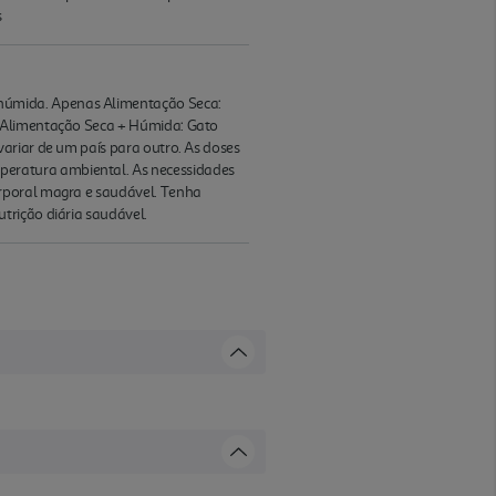
s
húmida. Apenas Alimentação Seca:
g Alimentação Seca + Húmida: Gato
ariar de um país para outro. As doses
peratura ambiental. As necessidades
orporal magra e saudável. Tenha
trição diária saudável.