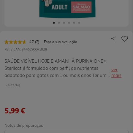
4.7
(7)
Faça a sua avaliação
Leu
7
Ref. / EAN:
8445290071828
avaliações.
Link
SAÚDE VISÍVEL HOJE E AMANHÃ PURINA ONE®
para
Sterilcat é formulado com perfil de nutrientes
a
ver
mesma
adaptado para gatos com 1 ou mais anos Ter um
mais
página.
microbioma intestinal equilibrado é essencial para
7.49 €/Kg
a boa saúde do seu gato. Tem um impacto directo
no seu sistema imunitá rio. O microbioma é um
ecossistema que contém triliões de microrganismos
5,99 €
que vivem no intestino e que são únicos para cada
gato. O equilíbrio dos microrganismos é
importante para ter um efeito positivo na saúde
Notas de preparação
digestiva, no sistema imunitário e no bem- estar