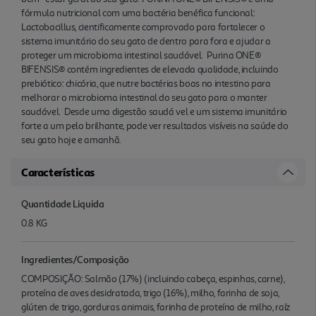
fórmula nutricional com uma bactéria benéfica funcional:
Lactobacillus, cientificamente comprovado para fortalecer o
sistema imunitário do seu gato de dentro para fora e ajudar a
proteger um microbioma intestinal saudável. Purina ONE®
BIFENSIS® contém ingredientes de elevada qualidade, incluindo
prebiótico: chicória, que nutre bactérias boas no intestino para
melhorar o microbioma intestinal do seu gato para o manter
saudável. Desde uma digestão saudá vel e um sistema imunitário
forte a um pelo brilhante, pode ver resultados visíveis na saúde do
seu gato hoje e amanhã.
Características
Quantidade Liquida
0.8 KG
Ingredientes/Composição
COMPOSIÇÃO: Salmão (17%) (incluindo cabeça, espinhas, carne),
proteína de aves desidratada, trigo (16%), milho, farinha de soja,
glúten de trigo, gorduras animais, farinha de proteína de milho, raíz