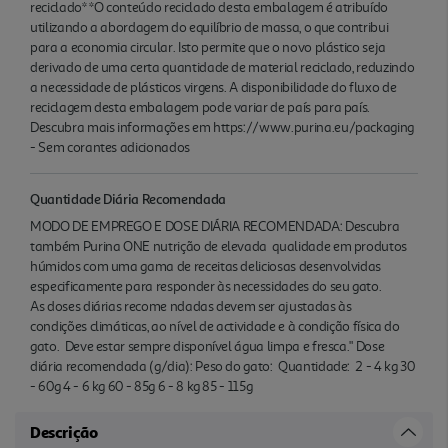
reciclado* *O conteúdo reciclado desta embalagem é atribuído
utilizando a abordagem do equilíbrio de massa, o que contribui
para a economia circular. Isto permite que o novo plástico seja
derivado de uma certa quantidade de material reciclado, reduzindo
a necessidade de plásticos virgens. A disponibilidade do fluxo de
reciclagem desta embalagem pode variar de país para país.
Descubra mais informações em https://www.purina.eu/packaging
- Sem corantes adicionados
Quantidade Diária Recomendada
MODO DE EMPREGO E DOSE DIÁRIA RECOMENDADA: Descubra
também Purina ONE nutrição de elevada qualidade em produtos
húmidos com uma gama de receitas deliciosas desenvolvidas
especificamente para responder às necessidades do seu gato.
As doses diárias recome ndadas devem ser ajustadas às
condições climáticas, ao nível de actividade e à condição física do
gato. Deve estar sempre disponível água limpa e fresca." Dose
diária recomendada (g/dia): Peso do gato: Quantidade: 2 - 4 kg 30
- 60g 4 - 6 kg 60 - 85g 6 - 8 kg 85 - 115g
Descrição