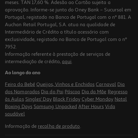
meses. TAN 17,60 %. Adesão ao Cartão sujeita a
aprovação. Informe-se junto do Oney Bank – Sucursal em
Portugal, registado no Banco de Portugal com o nº 881. A
Auchan Retail Portugal, S.A. atua na qualidade de
Intermediário de Crédito a título acessório com
exclusividade, registado no Banco de Portugal com o nº
7952.
Informação referente à prestação de serviços de
4.8
(4)
intermediação de crédito,
aqui
.
Ração Para Gato Purina One Senior 11+ Com Frango 800g
Ao longo do ano
7.49 €/Kg
Feira do Bebé
Queijos, Vinhos e Enchidos
Carnaval
Dia
5,99 €
dos Namorados
Dia do Pai
Páscoa
Dia da Mãe
Regresso
às Aulas
Singles' Day
Black Friday
Cyber Monday
Natal
Boxing Days
Samsung Unpacked
After Hours
Vida
saudável
Informação de
recolha de produto
.