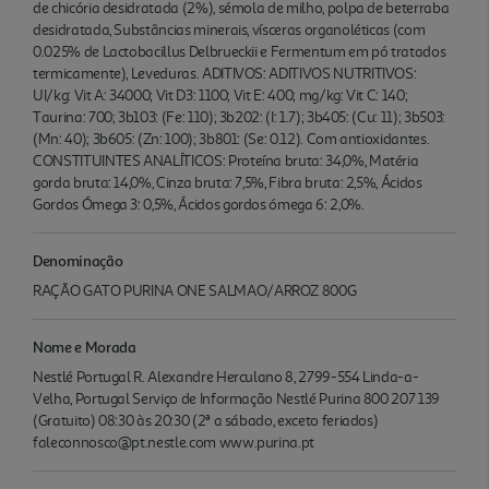
de chicória desidratada (2%), sémola de milho, polpa de beterraba
desidratada, Substâncias minerais, vísceras organoléticas (com
0.025% de Lactobacillus Delbrueckii e Fermentum em pó tratados
termicamente), Leveduras. ADITIVOS: ADITIVOS NUTRITIVOS:
UI/kg: Vit A: 34000; Vit D3: 1100; Vit E: 400; mg/kg: Vit C: 140;
Taurina: 700; 3b103: (Fe: 110); 3b202: (I: 1.7); 3b405: (Cu: 11); 3b503:
(Mn: 40); 3b605: (Zn: 100); 3b801: (Se: 0.12). Com antioxidantes.
CONSTITUINTES ANALÍTICOS: Proteína bruta: 34,0%, Matéria
gorda bruta: 14,0%, Cinza bruta: 7,5%, Fibra bruta: 2,5%, Ácidos
Gordos Ómega 3: 0,5%, Ácidos gordos ómega 6: 2,0%.
Denominação
RAÇÃO GATO PURINA ONE SALMAO/ARROZ 800G
Nome e Morada
Nestlé Portugal R. Alexandre Herculano 8, 2799-554 Linda-a-
Velha, Portugal Serviço de Informação Nestlé Purina 800 207 139
(Gratuito) 08:30 às 20:30 (2ª a sábado, exceto feriados)
faleconnosco@pt.nestle.com www.purina.pt