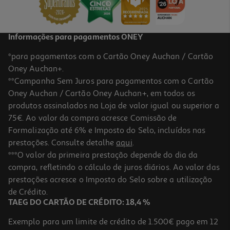
5,99 €
Informações para pagamentos ONEY
*para pagamentos com o Cartão Oney Auchan / Cartão
Oney Auchan+.
**Campanha Sem Juros para pagamentos com o Cartão
Oney Auchan / Cartão Oney Auchan+, em todos os
produtos assinalados na Loja de valor igual ou superior a
75€. Ao valor da compra acresce Comissão de
Formalização até 6% e Imposto do Selo, incluídos nas
prestações. Consulte detalhe
aqui
.
5.0
(6)
Ração Para Gato Purina One Delicate Com Peru 800g
***O valor da primeira prestação depende do dia da
compra, refletindo o cálculo de juros diários. Ao valor das
7.49 €/Kg
prestações acresce o Imposto do Selo sobre a utilização
5,99 €
de Crédito.
TAEG DO CARTÃO DE CRÉDITO: 18,4 %
Exemplo para um limite de crédito de 1.500€ pago em 12