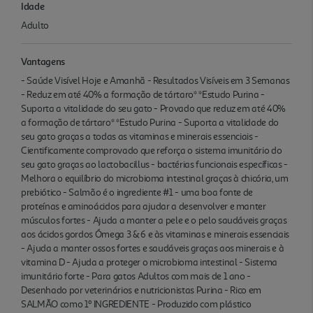
Idade
Adulto
Vantagens
- Saúde Visível Hoje e Amanhã - Resultados Visíveis em 3 Semanas
- Reduz em até 40% a formação de tártaro* *Estudo Purina -
Suporta a vitalidade do seu gato - Provado que reduz em até 40%
a formação de tártaro* *Estudo Purina - Suporta a vitalidade do
seu gato graças a todas as vitaminas e minerais essenciais -
Cientificamente comprovado que reforça o sistema imunitário do
seu gato graças ao lactobacillus - bactérias funcionais específicas -
Melhora o equilíbrio do microbioma intestinal graças à chicória, um
prebiótico - Salmão é o ingrediente #1 - uma boa fonte de
proteínas e aminoácidos para ajudar a desenvolver e manter
músculos fortes - Ajuda a manter a pele e o pelo saudáveis graças
aos ácidos gordos Ómega 3 & 6 e às vitaminas e minerais essenciais
- Ajuda a manter ossos fortes e saudáveis graças aos minerais e à
vitamina D - Ajuda a proteger o microbioma intestinal - Sistema
imunitário forte - Para gatos Adultos com mais de 1 ano -
Desenhado por veterinários e nutricionistas Purina - Rico em
SALMÃO como 1º INGREDIENTE - Produzido com plástico