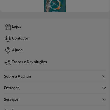
5.0
(3)
Ração Para Gato Purina One Com Salmão E Arroz 1.5kg
Lojas
8.86 €/Kg
Contacto
13,29 €
Ajuda
Trocas e Devoluções
Sobre a Auchan
Entregas
Serviços