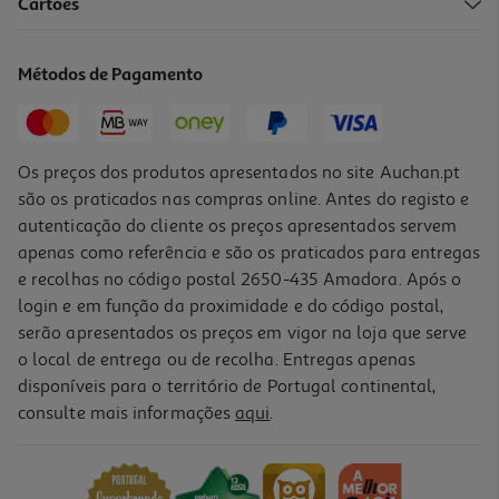
5.0
(1)
Cartões
Ração Para Gato Purina One Indoor Com Perú 800g
7.49 €/Kg
Métodos de Pagamento
5,99 €
Os preços dos produtos apresentados no site Auchan.pt
são os praticados nas compras online. Antes do registo e
autenticação do cliente os preços apresentados servem
apenas como referência e são os praticados para entregas
e recolhas no código postal 2650-435 Amadora. Após o
login e em função da proximidade e do código postal,
serão apresentados os preços em vigor na loja que serve
o local de entrega ou de recolha. Entregas apenas
disponíveis para o território de Portugal continental,
4.3
(4)
consulte mais informações
aqui
.
Ração Para Gato Purina One Adulto Com Frango E Arroz 800g
7.49 €/Kg