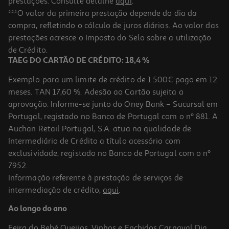
prestações. Consulte detalhe
aqui
.
5.0
(4)
Ração Para Gato Purina One Steril Delicate 1.5kg
***O valor da primeira prestação depende do dia da
compra, refletindo o cálculo de juros diários. Ao valor das
8.86 €/Kg
prestações acresce o Imposto do Selo sobre a utilização
13,29 €
de Crédito.
TAEG DO CARTÃO DE CRÉDITO: 18,4 %
Exemplo para um limite de crédito de 1.500€ pago em 12
meses. TAN 17,60 %. Adesão ao Cartão sujeita a
aprovação. Informe-se junto do Oney Bank – Sucursal em
Portugal, registado no Banco de Portugal com o nº 881. A
Auchan Retail Portugal, S.A. atua na qualidade de
Intermediário de Crédito a título acessório com
exclusividade, registado no Banco de Portugal com o nº
7952.
Informação referente à prestação de serviços de
4.9
(9)
intermediação de crédito,
aqui
.
Ração Para Gato Ultima Esterilizado Com Salmão 1.5kg
Ao longo do ano
8.86 €/Kg
Feira do Bebé
Queijos, Vinhos e Enchidos
Carnaval
Dia