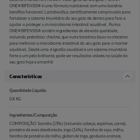
ONE® BIFENSIS® é uma fórmula nutricional com uma bactéria
benéfica funcional: Lactobacillus, cientificamente comprovado para
fortalecer o sistema imunitário do seu gato de dentro para fora e
ajudar a proteger u m microbioma intestinal saudável.. Purina
ONE® BIFENSIS® contém ingredientes de elevada qualidade,
incluindo prebiótico: chicória, que nutre bactérias boas no intestino
para melhorar o microbioma intestinal do seu gato para o manter
saudável.. Desde uma d igestão saudável e um sistema imunitário
forte a um pelo brilhante, pode ver resultados visíveis na saúde do
seu gato hoje e amanhã
Características
Quantidade Liquida
0.8 KG
Ingredientes/Composição
COMPOSIÇÃO: Salmão (15%) (incluindo cabeça, espinhas, carne),
proteína de aves desidratada, trigo (14%), farinha de soja, milho,
farinha de proteína de milho, glúten de trigo, gorduras animais,