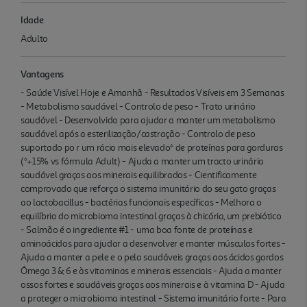
Idade
Adulto
Vantagens
- Saúde Visível Hoje e Amanhã - Resultados Visíveis em 3 Semanas
- Metabolismo saudável - Controlo de peso - Trato urinário
saudável - Desenvolvido para ajudar a manter um metabolismo
saudável após a esterilização/castração - Controlo de peso
suportado po r um rácio mais elevado* de proteínas para gorduras
(*+15% vs fórmula Adult) - Ajuda a manter um tracto urinário
saudável graças aos minerais equilibrados - Cientificamente
comprovado que reforça o sistema imunitário do seu gato graças
ao lactobacillus - bactérias funcionais específicas - Melhora o
equilíbrio do microbioma intestinal graças à chicória, um prebiótico
- Salmão é o ingrediente #1 - uma boa fonte de proteínas e
aminoácidos para ajudar a desenvolver e manter músculos fortes -
Ajuda a manter a pele e o pelo saudáveis graças aos ácidos gordos
Ómega 3 & 6 e às vitaminas e minerais essenciais - Ajuda a manter
ossos fortes e saudáveis graças aos minerais e à vitamina D - Ajuda
a proteger o microbioma intestinal - Sistema imunitário forte - Para