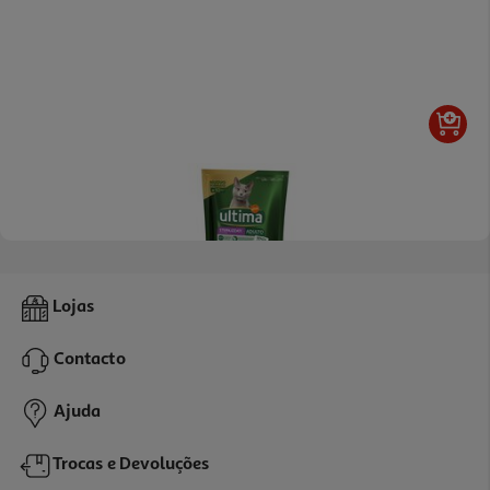
4.0
(1)
Ração Gato Esterilizado Ultima Vaca 440g
Lojas
8.16 €/Kg
Contacto
3,59 €
Ajuda
Trocas e Devoluções