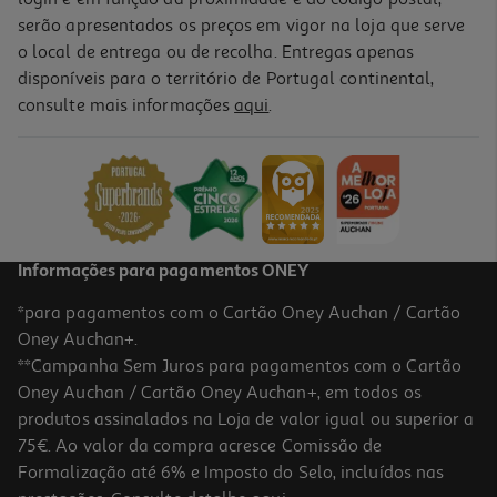
serão apresentados os preços em vigor na loja que serve
o local de entrega ou de recolha. Entregas apenas
disponíveis para o território de Portugal continental,
5.0
(2)
consulte mais informações
aqui
.
Ração Gato Ultima Esterilizado Salmão 2.5kg
5.46 €/Kg
13,64 €
Informações para pagamentos ONEY
*para pagamentos com o Cartão Oney Auchan / Cartão
Oney Auchan+.
**Campanha Sem Juros para pagamentos com o Cartão
Oney Auchan / Cartão Oney Auchan+, em todos os
produtos assinalados na Loja de valor igual ou superior a
75€. Ao valor da compra acresce Comissão de
Formalização até 6% e Imposto do Selo, incluídos nas