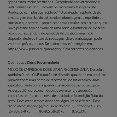
gat os esterilizados/castrados - Desenhado por veterinários e
nutricionistas Purina - Rico em Salmão como 1º ingrediente -
Produzido com plástico reciclado* *O conteúdo reciclado desta
embalagem é atribuído utilizando a abordagem do equilíbrio de
massa, o que contribui para a economia circular. Isto permite que o
novo plástico seja derivado de uma certa quantidade de material
reciclado, reduzindo a necessidade de plásticos virgens. A
disponibilidade do fluxo de reciclagem desta embalagem pode
variar de país p ara país. Descubra mais informações em
https://www.purina.eu/packaging - Sem corantes adicionados
Quantidade Diária Recomendada
MODO DE EMPREGO E DOSE DIÁRIA RECOMENDADA: Descubra
também Purina ONE nutrição de elevada qualidade em produtos
húmidos com uma gama de receitas deliciosas desenvolvidas
especificamente para responder às necessidades do seu gato.
As doses diárias recome ndadas devem ser ajustadas às
condições climáticas, ao nível de atividade e à condição física do
gato. Deve estar sempre disponível água limpa e fresca." Dose
diária recomendada (g/dia): Peso do gato Quantidade 4-6 kg
55-80 g 6-8 kg 80-105 g 8-10 kg 105-130 g