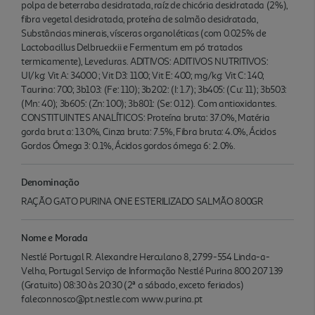
polpa de beterraba desidratada, raíz de chicória desidratada (2%),
fibra vegetal desidratada, proteína de salmão desidratada,
Substâncias minerais, vísceras organoléticas (com 0.025% de
Lactobacillus Delbrueckii e Fermentum em pó tratados
termicamente), Leveduras. ADITIVOS: ADITIVOS NUTRITIVOS:
UI/kg: Vit A: 34000 ; Vit D3: 1100; Vit E: 400; mg/kg: Vit C: 140;
Taurina: 700; 3b103: (Fe: 110); 3b202: (I: 1.7); 3b405: (Cu: 11); 3b503:
(Mn: 40); 3b605: (Zn: 100); 3b801: (Se: 0.12). Com antioxidantes.
CONSTITUINTES ANALÍTICOS: Proteína bruta: 37.0%, Matéria
gorda brut a: 13.0%, Cinza bruta: 7.5%, Fibra bruta: 4.0%, Ácidos
Gordos Ómega 3: 0.1%, Ácidos gordos ómega 6: 2.0%.
Denominação
RAÇÃO GATO PURINA ONE ESTERILIZADO SALMÃO 800GR
Nome e Morada
Nestlé Portugal R. Alexandre Herculano 8, 2799-554 Linda-a-
Velha, Portugal Serviço de Informação Nestlé Purina 800 207 139
(Gratuito) 08:30 às 20:30 (2ª a sábado, exceto feriados)
faleconnosco@pt.nestle.com www.purina.pt