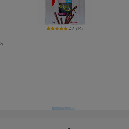
4.8
(19)
5g