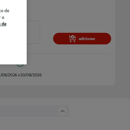
to de
r a
a de
adicionar
Amadora
/08/2026 e 10/08/2026