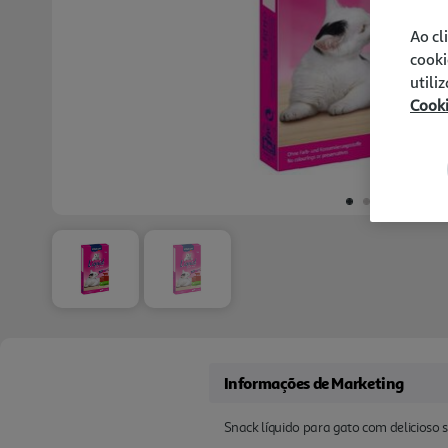
Ao cl
cooki
utili
Cook
Informações de Marketing
Snack líquido para gato com delicioso 