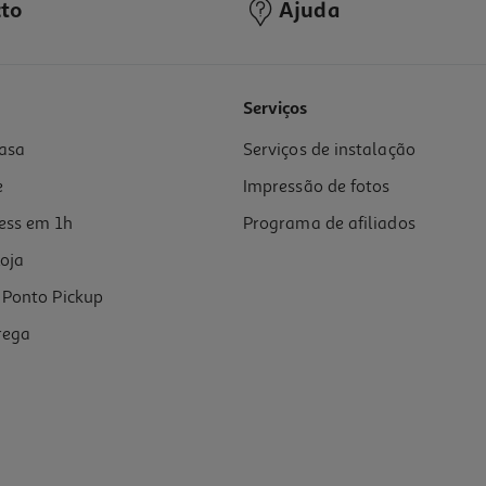
to
Ajuda
4.5
(13)
Serviços
asa
Serviços de instalação
e
Impressão de fotos
ess em 1h
Programa de afiliados
oja
Ponto Pickup
rega