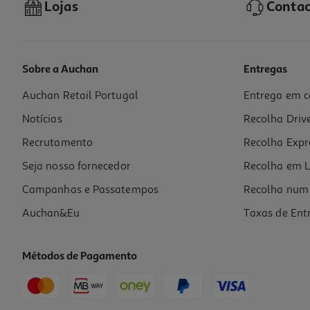
Lojas
Contac
Sobre a Auchan
Entregas
Auchan Retail Portugal
Entrega em c
Snacks Para Gato Auchan Adulto Régal' Cat Com Frango 60g
Notícias
Recolha Driv
15.67 €/Kg
Recrutamento
Recolha Expr
0,94 €
Seja nosso fornecedor
Recolha em L
Campanhas e Passatempos
Recolha num 
Auchan&Eu
Taxas de Ent
Métodos de Pagamento