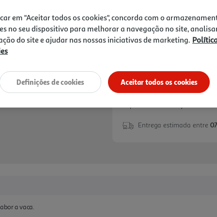
3,99 €
icar em "Aceitar todos os cookies", concorda com o armazenamen
Notas de preparação
es no seu dispositivo para melhorar a navegação no site, analisa
zação do site e ajudar nas nossas iniciativas de marketing.
Polític
ies
Definições de cookies
Aceitar todos os cookies
Disponibilidade na loja:
Auchan 
Entrega estimada entre
07
sabor a vaca.