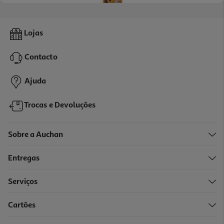
4.4
(12)
Snacks Para Gato Auchan Adulto Régal' Cat Higiene Dental 60g
Lojas
15.67 €/Kg
Contacto
0,94 €
Ajuda
Trocas e Devoluções
Sobre a Auchan
Entregas
Serviços
4.8
(6)
Cartões
Snacks Para Gato Dentalife Com Salmão 40g