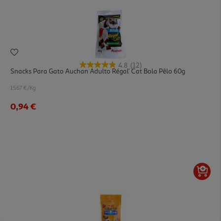
4.8
(12)
Snacks Para Gato Auchan Adulto Régal' Cat Bola Pêlo 60g
15.67 €/Kg
0,94 €