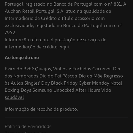
Portugal, registado no Banco de Portugal com o nº 881. A
Auchan Retail Portugal, S.A. atua na qualidade de
Intermediário de Crédito a título acessório com
exclusividade, registado no Banco de Portugal com o nº
7952.
Informação referente à prestação de serviços de
intermediação de crédito,
aqui
.
Ao longo do ano
Feira do Bebé
Queijos, Vinhos e Enchidos
Carnaval
Dia
dos Namorados
Dia do Pai
Páscoa
Dia da Mãe
Regresso
às Aulas
Singles' Day
Black Friday
Cyber Monday
Natal
Boxing Days
Samsung Unpacked
After Hours
Vida
saudável
Informação de
recolha de produto
.
Política de Privacidade