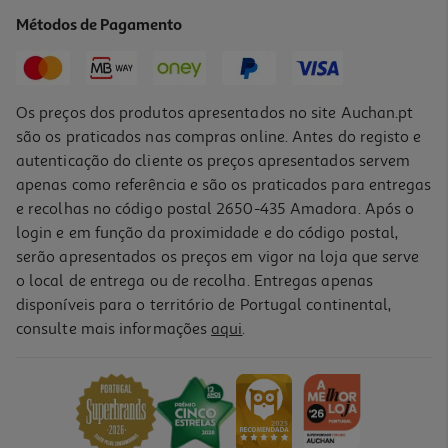
41 €/Kg
Métodos de Pagamento
1,64 €
Os preços dos produtos apresentados no site Auchan.pt
são os praticados nas compras online. Antes do registo e
autenticação do cliente os preços apresentados servem
apenas como referência e são os praticados para entregas
e recolhas no código postal 2650-435 Amadora. Após o
login e em função da proximidade e do código postal,
serão apresentados os preços em vigor na loja que serve
o local de entrega ou de recolha. Entregas apenas
disponíveis para o território de Portugal continental,
4.8
(2620)
consulte mais informações
aqui
.
Snacks Para Gato Dentalife Higiene Oral 140g
31.36 €/Kg
4,39 €