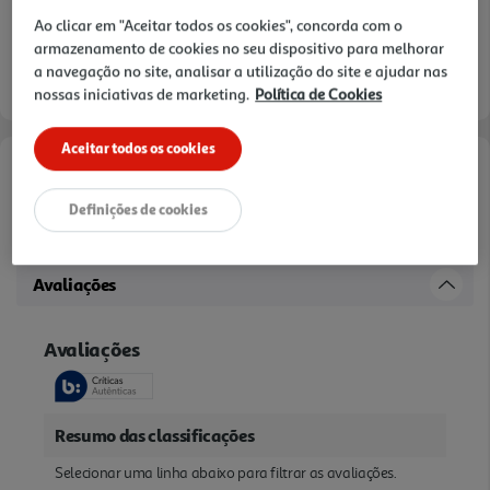
Ao clicar em "Aceitar todos os cookies", concorda com o
Disponibilidade na loja:
Auchan Amadora
armazenamento de cookies no seu dispositivo para melhorar
a navegação no site, analisar a utilização do site e ajudar nas
Entrega estimada entre
11/08/2026 e 12/08/2026
nossas iniciativas de marketing.
Política de Cookies
Aceitar todos os cookies
Descrição
Definições de cookies
CASA TOILETE PARA GATO CORNER MPS 52X59X44CM
Avaliações