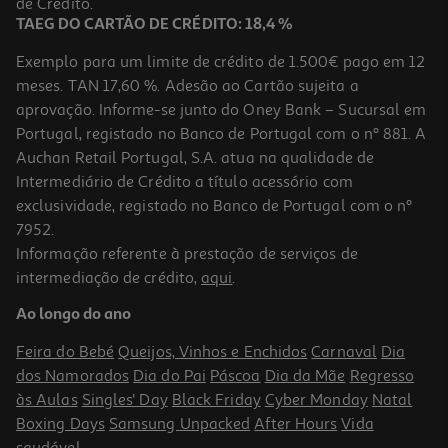
de Crédito.
TAEG DO CARTÃO DE CRÉDITO: 18,4 %
Exemplo para um limite de crédito de 1.500€ pago em 12
meses. TAN 17,60 %. Adesão ao Cartão sujeita a
aprovação. Informe-se junto do Oney Bank – Sucursal em
Portugal, registado no Banco de Portugal com o nº 881. A
Auchan Retail Portugal, S.A. atua na qualidade de
Intermediário de Crédito a título acessório com
exclusividade, registado no Banco de Portugal com o nº
7952.
Informação referente à prestação de serviços de
4.0
(5)
intermediação de crédito,
aqui
.
Casa Toilette Gato Mimau Abertura Superior 56x40x38cm
Ao longo do ano
22.99 €/un
Feira do Bebé
Queijos, Vinhos e Enchidos
Carnaval
Dia
22,99 €
dos Namorados
Dia do Pai
Páscoa
Dia da Mãe
Regresso
às Aulas
Singles' Day
Black Friday
Cyber Monday
Natal
Boxing Days
Samsung Unpacked
After Hours
Vida