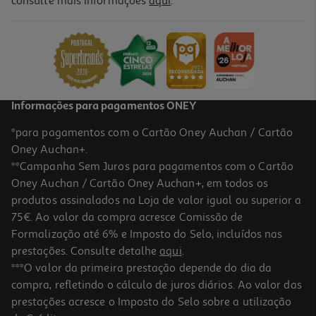
consulte mais informações
aqui
.
Pá Para Caixa De Areia Auchan Preta
1.39 €/un
1,39 €
Informações para pagamentos ONEY
*para pagamentos com o Cartão Oney Auchan / Cartão
Oney Auchan+.
**Campanha Sem Juros para pagamentos com o Cartão
Oney Auchan / Cartão Oney Auchan+, em todos os
produtos assinalados na Loja de valor igual ou superior a
75€. Ao valor da compra acresce Comissão de
Formalização até 6% e Imposto do Selo, incluídos nas
prestações. Consulte detalhe
aqui
.
4.5
(4)
Casa Toilete Jomafe Galaxy Com Pega E Filtro
***O valor da primeira prestação depende do dia da
compra, refletindo o cálculo de juros diários. Ao valor das
16.49 €/un
prestações acresce o Imposto do Selo sobre a utilização
16,49 €