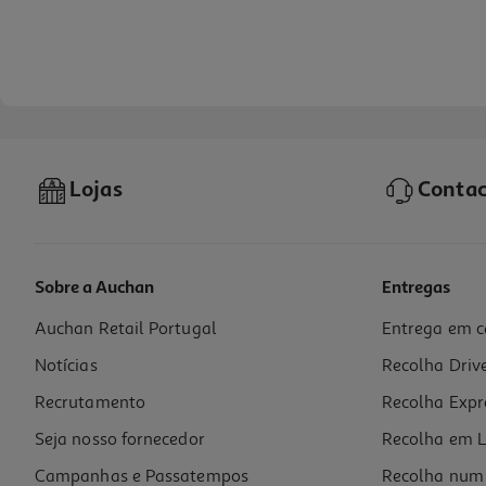
Lojas
Contac
Sobre a Auchan
Entregas
Auchan Retail Portugal
Entrega em c
Pá Para Caixa De Areia Auchan Preta
Notícias
Recolha Driv
1.39 €/un
Recrutamento
Recolha Expr
1,39 €
Seja nosso fornecedor
Recolha em L
Campanhas e Passatempos
Recolha num 