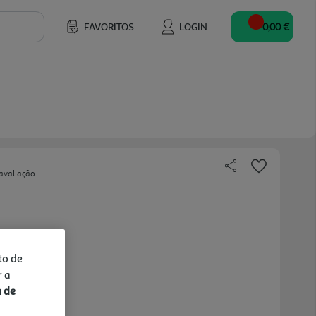
FAVORITOS
LOGIN
0,00 €
avaliação
to de
r a
a de