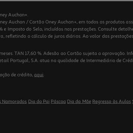
ney Auchan+.
 Auchan / Cartão Oney Auchan+, em todos os produtos assina
 e Imposto do Selo, incluídos nas prestações. Consulte detal
 refletindo o cálculo de juros diários. Ao valor das prestações
meses. TAN 17,60 %. Adesão ao Cartão sujeita a aprovação. In
ail Portugal, S.A. atua na qualidade de Intermediário de Crédi
4.0
(2)
ação de crédito,
aqui
.
s Namorados
Dia do Pai
Páscoa
Dia da Mãe
Regresso às Aulas