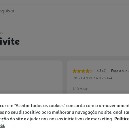
squisar
os
ivite
4.3
(4)
Faça a sua 
Leu
4
Ref. / EAN:
8033776766674
avaliações.
Link
1.45 €/un
para
a
mesma
página.
icar em "Aceitar todos os cookies", concorda com o armazenamen
1,45 €
es no seu dispositivo para melhorar a navegação no site, analisa
zação do site e ajudar nas nossas iniciativas de marketing.
Polític
ies
Notas de preparação