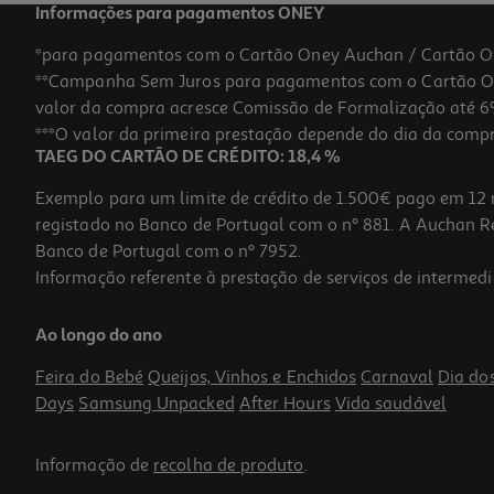
Informações para pagamentos ONEY
*para pagamentos com o Cartão Oney Auchan / Cartão O
**Campanha Sem Juros para pagamentos com o Cartão Oney
valor da compra acresce Comissão de Formalização até 6%
***O valor da primeira prestação depende do dia da compra,
TAEG DO CARTÃO DE CRÉDITO: 18,4 %
Exemplo para um limite de crédito de 1.500€ pago em 12 
registado no Banco de Portugal com o nº 881. A Auchan Ret
Banco de Portugal com o nº 7952.
Informação referente à prestação de serviços de intermedi
Caixa Areia Coberta Auchan Cinza 50x35x34cm
Ao longo do ano
30.09 €/un
Feira do Bebé
Queijos, Vinhos e Enchidos
Carnaval
Dia do
30,09 €
Days
Samsung Unpacked
After Hours
Vida saudável
Informação de
recolha de produto
.