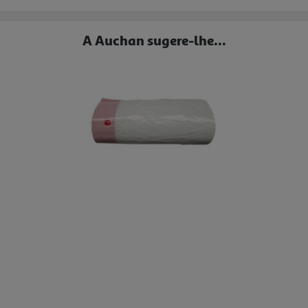
A Auchan sugere-lhe...