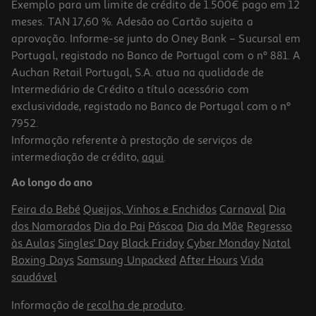
Exemplo para um limite de crédito de 1.500€ pago em 12
meses. TAN 17,60 %. Adesão ao Cartão sujeita a
aprovação. Informe-se junto do Oney Bank – Sucursal em
Portugal, registado no Banco de Portugal com o nº 881. A
Auchan Retail Portugal, S.A. atua na qualidade de
Intermediário de Crédito a título acessório com
exclusividade, registado no Banco de Portugal com o nº
7952.
Informação referente à prestação de serviços de
intermediação de crédito,
aqui
.
Ao longo do ano
Feira do Bebé
Queijos, Vinhos e Enchidos
Carnaval
Dia
dos Namorados
Dia do Pai
Páscoa
Dia da Mãe
Regresso
às Aulas
Singles' Day
Black Friday
Cyber Monday
Natal
Boxing Days
Samsung Unpacked
After Hours
Vida
saudável
Informação de
recolha de produto
.