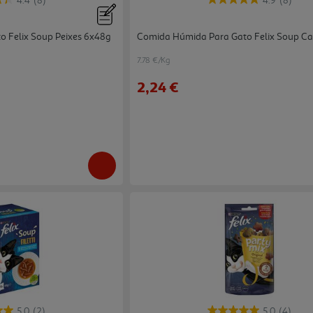
4.4
(8)
4.9
(8)
 Felix Soup Peixes 6x48g
Comida Húmida Para Gato Felix Soup Ca
7.78 €/Kg
2,24 €
5.0
(2)
5.0
(4)