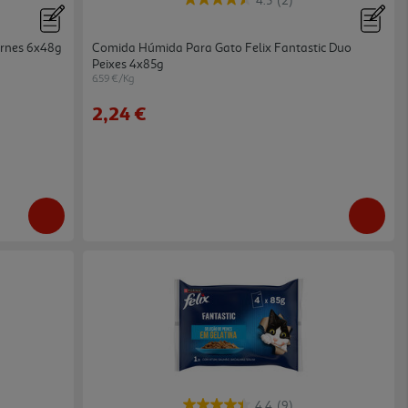
4.5
(2)
rnes 6x48g
Comida Húmida Para Gato Felix Fantastic Duo
Peixes 4x85g
6.59 €/Kg
2,24 €
4.4
(9)