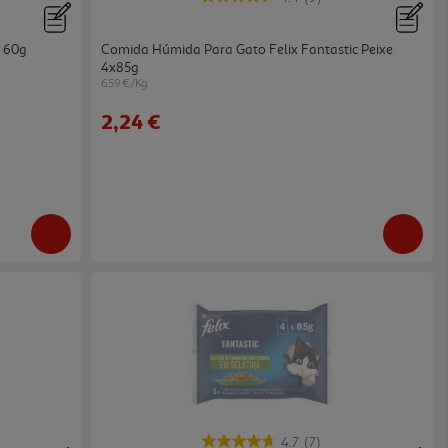
l 60g
Comida Húmida Para Gato Felix Fantastic Peixe
4x85g
6.59 €/Kg
2,24 €
4.7
(7)