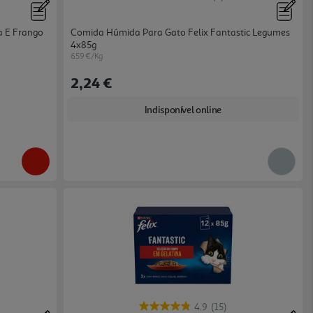
a E Frango
Comida Húmida Para Gato Felix Fantastic Legumes
4x85g
6.59 €/Kg
2,24 €
Indisponível online
4.9
(15)