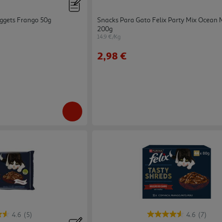
ggets Frango 50g
Snacks Para Gato Felix Party Mix Ocean 
200g
14.9 €/Kg
2,98 €
4.6
(5)
4.6
(7)