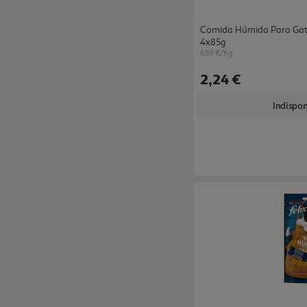
Comida Húmida Para Gato
4x85g
6.59 €/Kg
2,24 €
Indispon