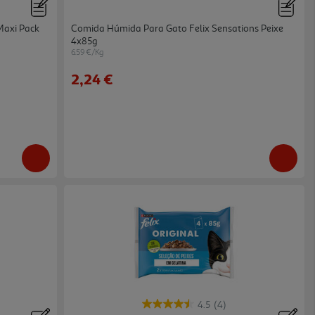
Maxi Pack
Comida Húmida Para Gato Felix Sensations Peixe
4x85g
6.59 €/Kg
2,24 €
4.5
(4)