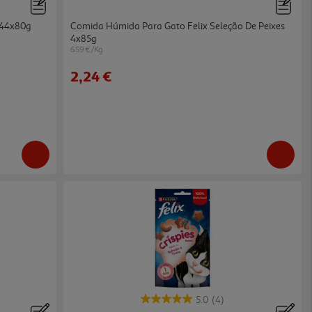
 44x80g
Comida Húmida Para Gato Felix Seleção De Peixes
4x85g
6.59 €/Kg
2,24 €
5.0
(4)