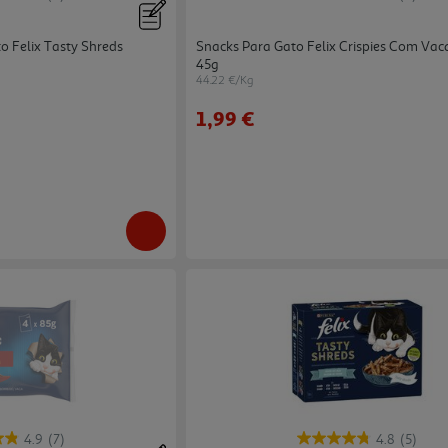
 Felix Tasty Shreds
Snacks Para Gato Felix Crispies Com Vac
45g
44.22 €/Kg
1,99 €
4.9
(7)
4.8
(5)