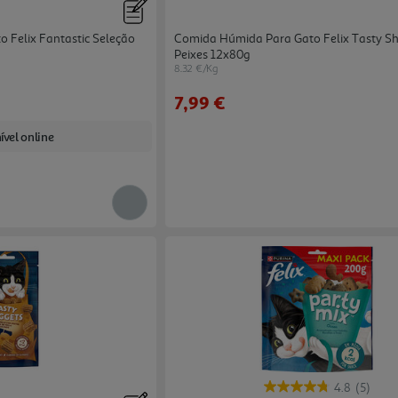
 Felix Fantastic Seleção
Comida Húmida Para Gato Felix Tasty Sh
Peixes 12x80g
8.32 €/Kg
7,99 €
ível online
4.8
(5)