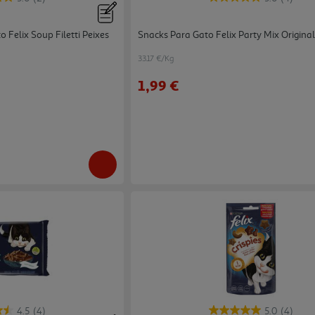
Felix Soup Filetti Peixes
Snacks Para Gato Felix Party Mix Origina
33.17 €/Kg
1,99 €
4.5
(4)
5.0
(4)