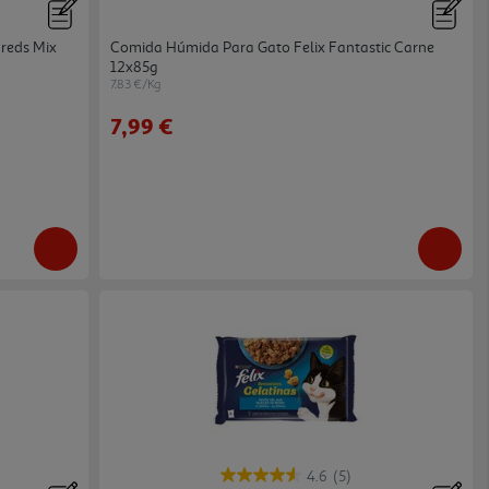
reds Mix
Comida Húmida Para Gato Felix Fantastic Carne
12x85g
7.83 €/Kg
7,99 €
4.6
(5)