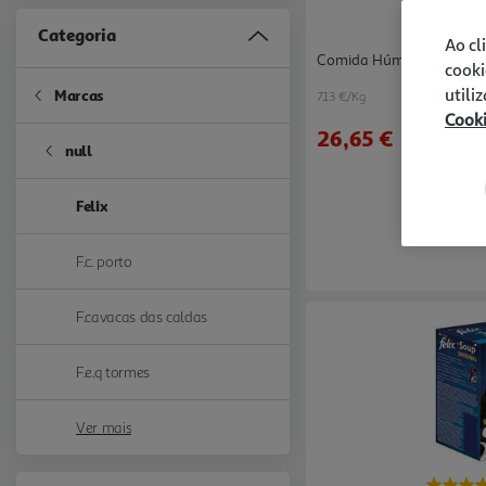
Categoria
Ao cl
Comida Húmida Para Gato
cooki
utili
Marcas
7.13 €/Kg
Refine by Categoria: Marcas
Cook
26,65 €
null
Refine by Categoria: null
Felix
selected Currently Refined by Categoria: Felix
F.c. porto
Refine by Categoria: F.c. porto
F.cavacas das caldas
Refine by Categoria: F.cavacas das caldas
F.e.q tormes
Refine by Categoria: F.e.q tormes
Ver mais