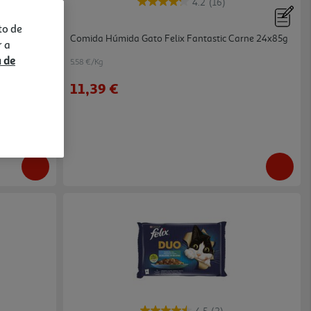
4.2
(16)
to de
c Peixe
Comida Húmida Gato Felix Fantastic Carne 24x85g
r a
a de
5.58 €/Kg
11,39 €