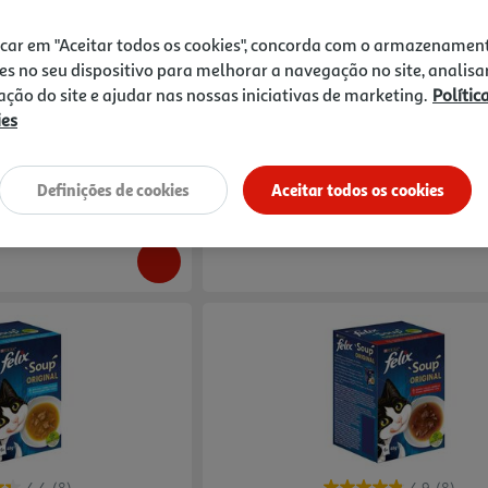
4.8
(33)
4.8
(20)
icar em "Aceitar todos os cookies", concorda com o armazenamen
 Felix Fantastic 44x85g
Comida Húmida Para Gato Felix Fantasti
es no seu dispositivo para melhorar a navegação no site, analisa
12x85g
zação do site e ajudar nas nossas iniciativas de marketing.
Polític
7.83 €/Kg
ies
7,99 €
Definições de cookies
Aceitar todos os cookies