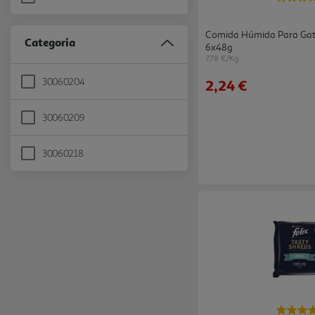
Refine by Marca: FELIX
Comida Húmida Para Gato 
Categoria
6x48g
7.78 €/Kg
30060204
2,24 €
Refine by Categoria: 30060204
30060209
Refine by Categoria: 30060209
30060218
Refine by Categoria: 30060218