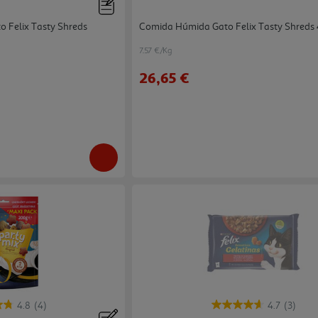
 Felix Tasty Shreds
Comida Húmida Gato Felix Tasty Shreds
7.57 €/Kg
26,65 €
4.8
(4)
4.7
(3)