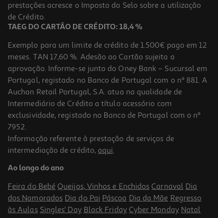
prestações acresce o Imposto do Selo sobre a utilização
5,35 €
de Crédito.
TAEG DO CARTÃO DE CRÉDITO: 18,4 %
Exemplo para um limite de crédito de 1.500€ pago em 12
meses. TAN 17,60 %. Adesão ao Cartão sujeita a
aprovação. Informe-se junto do Oney Bank – Sucursal em
Portugal, registado no Banco de Portugal com o nº 881. A
Auchan Retail Portugal, S.A. atua na qualidade de
Intermediário de Crédito a título acessório com
exclusividade, registado no Banco de Portugal com o nº
7952.
Informação referente à prestação de serviços de
intermediação de crédito,
aqui
.
Brinquedo Para Cão Scrunch Kong Raposa Pequeno / Médio
Ao longo do ano
10.99 €/un
Feira do Bebé
Queijos, Vinhos e Enchidos
Carnaval
Dia
10,99 €
dos Namorados
Dia do Pai
Páscoa
Dia da Mãe
Regresso
às Aulas
Singles' Day
Black Friday
Cyber Monday
Natal