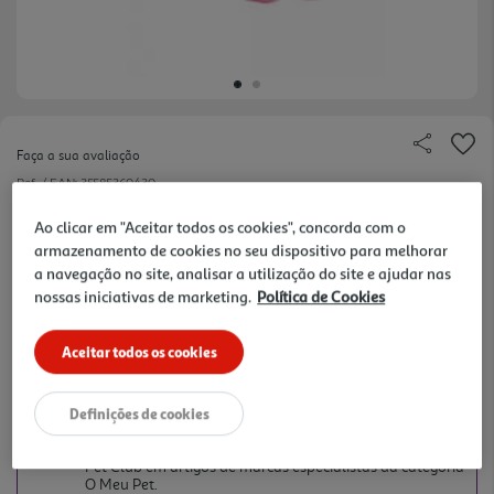
Faça a sua avaliação
Ref. / EAN:
35585360430
Material e textura únicos para mastigação
Ao clicar em "Aceitar todos os cookies", concorda com o
armazenamento de cookies no seu dispositivo para melhorar
divertida. Construção reforçada para mais
ver
a navegação no site, analisar a utilização do site e ajudar nas
durabilidade. Apito para fomentar mais
mais
nossas iniciativas de marketing.
Política de Cookies
brincadeiras.
Aceitar todos os cookies
8,99 €
Definições de cookies
+10% DESC. IMEDIATO PET CLUB
10% de desconto imediato exclusivo para membros do
Pet Club em artigos de marcas especialistas da categoria
O Meu Pet.