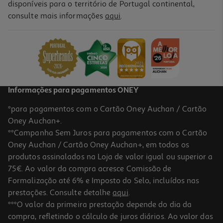
disponíveis para o território de Portugal continental,
consulte mais informações
aqui
.
Brinquedo Para Cão Kong Rope Bunji Tamanho S Cores Sortidas
14.99 €/un
14,99 €
Informações para pagamentos ONEY
*para pagamentos com o Cartão Oney Auchan / Cartão
Oney Auchan+.
**Campanha Sem Juros para pagamentos com o Cartão
Oney Auchan / Cartão Oney Auchan+, em todos os
produtos assinalados na Loja de valor igual ou superior a
75€. Ao valor da compra acresce Comissão de
Formalização até 6% e Imposto do Selo, incluídos nas
prestações. Consulte detalhe
aqui
.
Brinquedo Cão Ebi Harper 22 X 12 Cm
***O valor da primeira prestação depende do dia da
compra, refletindo o cálculo de juros diários. Ao valor das
5.35 €/un