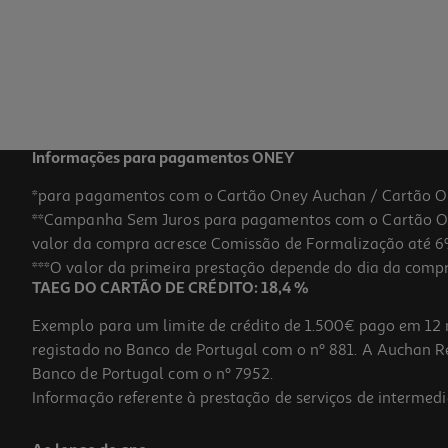
9.49 €/un
9,49 €
Informações para pagamentos ONEY
*para pagamentos com o Cartão Oney Auchan / Cartão O
**Campanha Sem Juros para pagamentos com o Cartão Oney
valor da compra acresce Comissão de Formalização até 6%
***O valor da primeira prestação depende do dia da compra,
TAEG DO CARTÃO DE CRÉDITO: 18,4 %
Exemplo para um limite de crédito de 1.500€ pago em 12 
registado no Banco de Portugal com o nº 881. A Auchan Ret
Banco de Portugal com o nº 7952.
Informação referente à prestação de serviços de intermedi
Brinquedo Para Cão Puppy Kong Médio