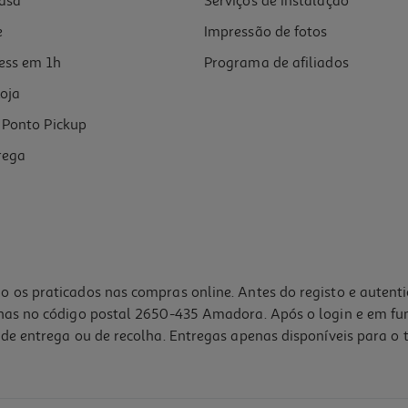
asa
Serviços de instalação
e
Impressão de fotos
ess em 1h
Programa de afiliados
oja
Ponto Pickup
rega
o os praticados nas compras online. Antes do registo e autent
lhas no código postal 2650-435 Amadora. Após o login e em fu
de entrega ou de recolha. Entregas apenas disponíveis para o t