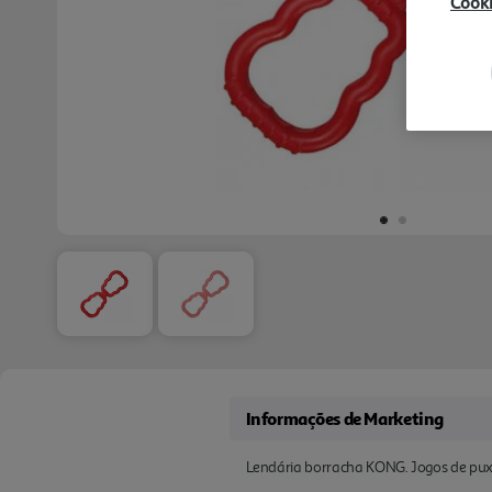
Cook
Informações de Marketing
Lendária borracha KONG. Jogos de pux