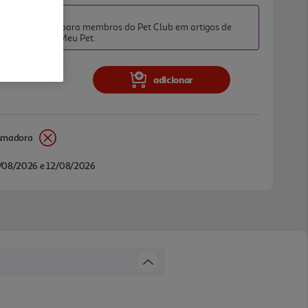
TO PET CLUB
iato exclusivo para membros do Pet Club em artigos de
da categoria O Meu Pet.
adicionar
Amadora
/08/2026 e 12/08/2026