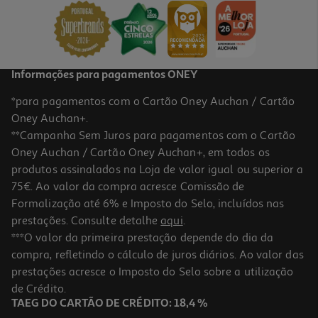
25,99 €
Informações para pagamentos ONEY
*para pagamentos com o Cartão Oney Auchan / Cartão
Oney Auchan+.
**Campanha Sem Juros para pagamentos com o Cartão
Oney Auchan / Cartão Oney Auchan+, em todos os
produtos assinalados na Loja de valor igual ou superior a
75€. Ao valor da compra acresce Comissão de
Formalização até 6% e Imposto do Selo, incluídos nas
prestações. Consulte detalhe
aqui
.
Peitoral Para Cão Curli Air Mesh Azul S
***O valor da primeira prestação depende do dia da
compra, refletindo o cálculo de juros diários. Ao valor das
25.99 €/un
prestações acresce o Imposto do Selo sobre a utilização
25,99 €
de Crédito.
TAEG DO CARTÃO DE CRÉDITO: 18,4 %