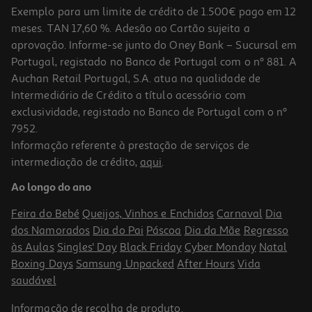
Exemplo para um limite de crédito de 1.500€ pago em 12
meses. TAN 17,60 %. Adesão ao Cartão sujeita a
aprovação. Informe-se junto do Oney Bank – Sucursal em
Portugal, registado no Banco de Portugal com o nº 881. A
Auchan Retail Portugal, S.A. atua na qualidade de
Intermediário de Crédito a título acessório com
exclusividade, registado no Banco de Portugal com o nº
7952.
Informação referente à prestação de serviços de
intermediação de crédito,
aqui
.
Peitoral Para Cão Curli Air Mesh Preto S
Ao longo do ano
25.99 €/un
Feira do Bebé
Queijos, Vinhos e Enchidos
Carnaval
Dia
25,99 €
dos Namorados
Dia do Pai
Páscoa
Dia da Mãe
Regresso
às Aulas
Singles' Day
Black Friday
Cyber Monday
Natal
Boxing Days
Samsung Unpacked
After Hours
Vida
saudável
Informação de
recolha de produto
.