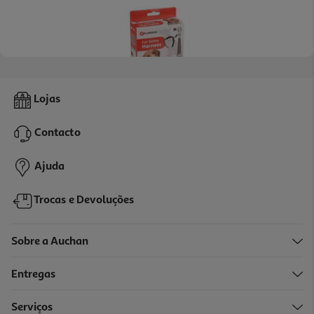
Arnês Segurança Carro Flamingo Cão M 46-62cm
Lojas
8.99 €/un
Contacto
8,99 €
Ajuda
Trocas e Devoluções
Sobre a Auchan
Entregas
Serviços