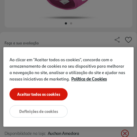
Faça a sua avaliação
Ref. / EAN:
7640144829957
Ao clicar em "Aceitar todos os cookies", concorda com o
armazenamento de cookies no seu dispositivo para melhorar
a navegação no site, analisar a utilização do site e ajudar nas
25,99 €
nossas iniciativas de marketing.
Política de Cookies
+10% DESC. IMEDIATO PET CLUB
Aceitar todos os cookies
10% de desconto imediato exclusivo para membros do
Pet Club em artigos de marcas especialistas da categoria
O Meu Pet.
Definições de cookies
Disponibilidade na loja:
Auchan Amadora