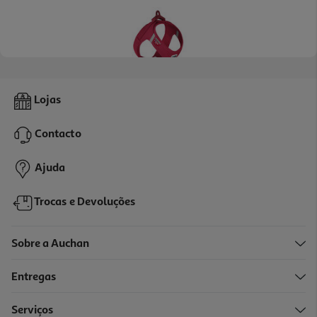
Peitoral Para Cão Curli Air Mesh Vermelho L
Lojas
26.99 €/un
Contacto
26,99 €
Ajuda
Trocas e Devoluções
Sobre a Auchan
Entregas
Serviços