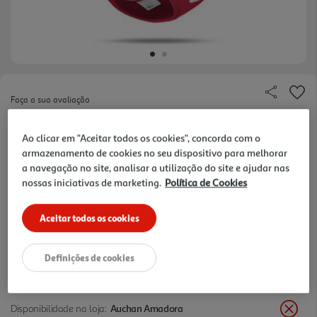
Faça a sua avaliação
Ref. / EAN:
7640144829643
Ao clicar em "Aceitar todos os cookies", concorda com o
armazenamento de cookies no seu dispositivo para melhorar
a navegação no site, analisar a utilização do site e ajudar nas
25,99 €
nossas iniciativas de marketing.
Política de Cookies
+10% DESC. IMEDIATO PET CLUB
Aceitar todos os cookies
10% de desconto imediato exclusivo para membros do
Pet Club em artigos de marcas especialistas da categoria
O Meu Pet.
Definições de cookies
Disponibilidade na loja:
Auchan Amadora