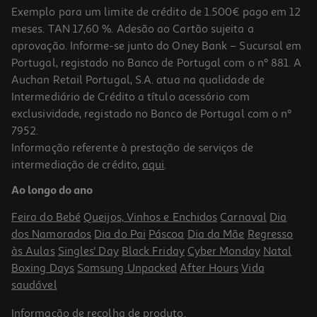
Exemplo para um limite de crédito de 1.500€ pago em 12
meses. TAN 17,60 %. Adesão ao Cartão sujeita a
aprovação. Informe-se junto do Oney Bank – Sucursal em
Portugal, registado no Banco de Portugal com o nº 881. A
Auchan Retail Portugal, S.A. atua na qualidade de
Intermediário de Crédito a título acessório com
exclusividade, registado no Banco de Portugal com o nº
7952.
Informação referente à prestação de serviços de
intermediação de crédito,
aqui
.
Peitoral Para Cão Curli Air Mesh Preto L
Ao longo do ano
26.99 €/un
Feira do Bebé
Queijos, Vinhos e Enchidos
Carnaval
Dia
26,99 €
dos Namorados
Dia do Pai
Páscoa
Dia da Mãe
Regresso
às Aulas
Singles' Day
Black Friday
Cyber Monday
Natal
Boxing Days
Samsung Unpacked
After Hours
Vida
saudável
Informação de
recolha de produto
.