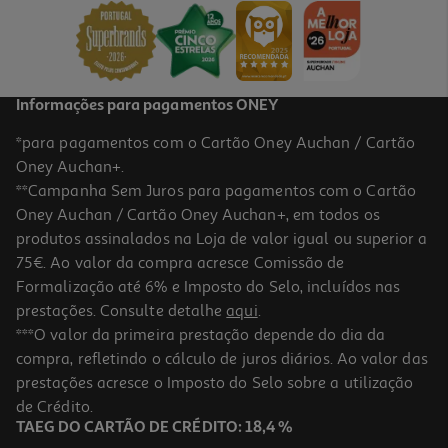
25,99 €
Informações para pagamentos ONEY
*para pagamentos com o Cartão Oney Auchan / Cartão
Oney Auchan+.
**Campanha Sem Juros para pagamentos com o Cartão
Oney Auchan / Cartão Oney Auchan+, em todos os
produtos assinalados na Loja de valor igual ou superior a
75€. Ao valor da compra acresce Comissão de
Formalização até 6% e Imposto do Selo, incluídos nas
prestações. Consulte detalhe
aqui
.
Peitoral Para Cão Curli Air Mesh Preto M
***O valor da primeira prestação depende do dia da
compra, refletindo o cálculo de juros diários. Ao valor das
25.99 €/un
prestações acresce o Imposto do Selo sobre a utilização
25,99 €
de Crédito.
TAEG DO CARTÃO DE CRÉDITO: 18,4 %