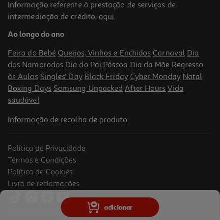
Informação referente à prestação de serviços de
intermediação de crédito,
aqui
.
Peitoral Para Cão Curli Air Mesh Vermelho M
Ao longo do ano
25.99 €/un
Feira do Bebé
Queijos, Vinhos e Enchidos
Carnaval
Dia
25,99 €
dos Namorados
Dia do Pai
Páscoa
Dia da Mãe
Regresso
às Aulas
Singles' Day
Black Friday
Cyber Monday
Natal
Boxing Days
Samsung Unpacked
After Hours
Vida
saudável
Informação de
recolha de produto
.
Política de Privacidade
Termos e Condições
Política de Cookies
Livro de reclamações
Peitoral Para Cão Curli Air Mesh Rosa M
adicionar
© Auchan Retail Portugal
25.99 €/un