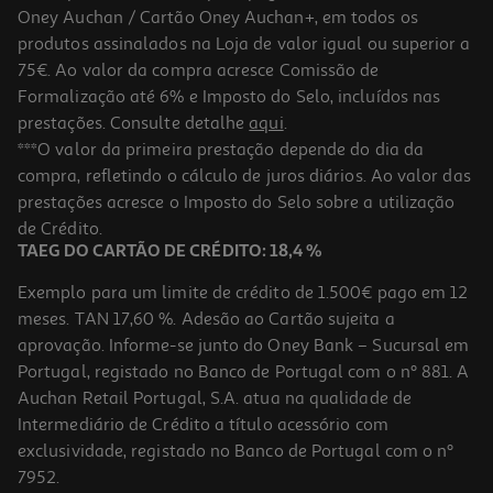
Oney Auchan / Cartão Oney Auchan+, em todos os
produtos assinalados na Loja de valor igual ou superior a
75€. Ao valor da compra acresce Comissão de
Formalização até 6% e Imposto do Selo, incluídos nas
prestações. Consulte detalhe
aqui
.
Arnês Segurança Carro Flamingo Cão M 46-62cm
***O valor da primeira prestação depende do dia da
compra, refletindo o cálculo de juros diários. Ao valor das
8.99 €/un
prestações acresce o Imposto do Selo sobre a utilização
8,99 €
de Crédito.
TAEG DO CARTÃO DE CRÉDITO: 18,4 %
Exemplo para um limite de crédito de 1.500€ pago em 12
meses. TAN 17,60 %. Adesão ao Cartão sujeita a
aprovação. Informe-se junto do Oney Bank – Sucursal em
Portugal, registado no Banco de Portugal com o nº 881. A
Auchan Retail Portugal, S.A. atua na qualidade de
Intermediário de Crédito a título acessório com
exclusividade, registado no Banco de Portugal com o nº
7952.