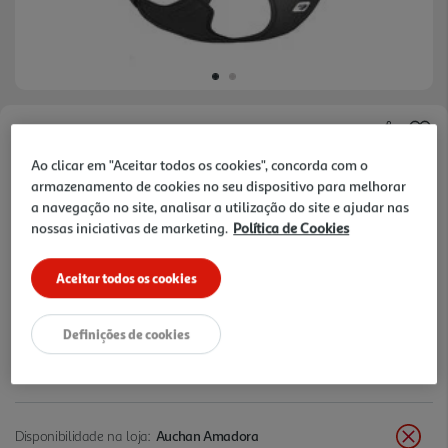
Faça a sua avaliação
Ao clicar em "Aceitar todos os cookies", concorda com o
Ref. / EAN:
7640455193105
armazenamento de cookies no seu dispositivo para melhorar
a navegação no site, analisar a utilização do site e ajudar nas
nossas iniciativas de marketing.
Política de Cookies
46,99 €
Aceitar todos os cookies
+10% DESC. IMEDIATO PET CLUB
10% de desconto imediato exclusivo para membros do
Definições de cookies
Pet Club em artigos de marcas especialistas da categoria
O Meu Pet.
Disponibilidade na loja:
Auchan Amadora