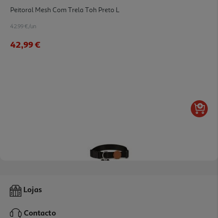
Peitoral Mesh Com Trela Toh Preto L
42.99 €/un
42,99 €
Coleira + Chapinha Id Toh Preto L
Lojas
14.99 €/un
Contacto