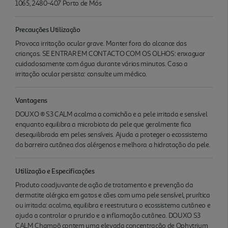
1065, 2480-407 Porto de Mós
Precauções Utilização
Provoca irritação ocular grave. Manter fora do alcance das
crianças. SE ENTRAR EM CONTACTO COM OS OLHOS: enxaguar
cuidadosamente com água durante vários minutos. Caso a
irritação ocular persista: consulte um médico.
Vantagens
DOUXO ® S3 CALM acalma a comichão e a pele irritada e sensível
enquanto equilibra a microbiota da pele que geralmente fica
desequilibrada em peles sensíveis. Ajuda a proteger o ecossistema
da barreira cutânea dos alérgenos e melhora a hidratação da pele.
Utilização e Especificações
Produto coadjuvante de ação de tratamento e prevenção da
dermatite alérgica em gatos e cães com uma pele sensível, prurítica
ou irritada: acalma, equilibra e reestrutura o ecossistema cutâneo e
ajuda a controlar o prurido e a inflamação cutânea. DOUXO S3
CALM Champô contem uma elevada concentração de Ophytrium