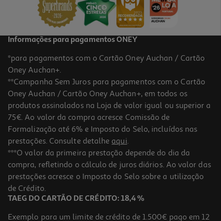
27,05 €
Informações para pagamentos ONEY
*para pagamentos com o Cartão Oney Auchan / Cartão
Oney Auchan+.
**Campanha Sem Juros para pagamentos com o Cartão
Oney Auchan / Cartão Oney Auchan+, em todos os
produtos assinalados na Loja de valor igual ou superior a
75€. Ao valor da compra acresce Comissão de
Formalização até 6% e Imposto do Selo, incluídos nas
prestações. Consulte detalhe
aqui
.
Champô Para Cão Menforsan Repelente 300ml
***O valor da primeira prestação depende do dia da
compra, refletindo o cálculo de juros diários. Ao valor das
37.97 €/Lt
prestações acresce o Imposto do Selo sobre a utilização
11,39 €
de Crédito.
TAEG DO CARTÃO DE CRÉDITO: 18,4 %
Exemplo para um limite de crédito de 1.500€ pago em 12