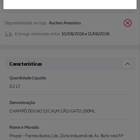
Disponibilidade na loja:
Auchan Amadora
Entrega estimada entre
10/08/2026 e 11/08/2026
Características
Quantidade Liquida
0.2 LT
Denominação
CHAMPÔ DOUXO S3 CALM CÃO/GATO 200ML
Nome e Morada
Propec - Farmacêutica, Lda. Zona Industrial de, Av. Bufo-real Nº