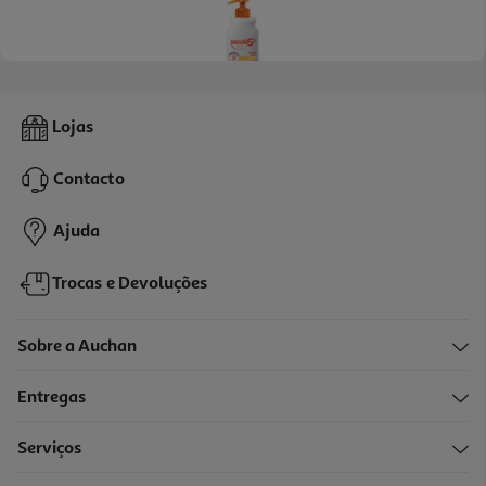
Champô Douxo S3 Pyo Cão/gato 200ml
Lojas
135.25 €/Lt
Contacto
27,05 €
Ajuda
Trocas e Devoluções
Sobre a Auchan
Entregas
Serviços