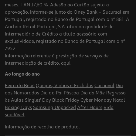
meses. TAN 17,60 %. Adesão ao Cartão sujeita a
aprovação. Informe-se junto do Oney Bank – Sucursal em
Portugal, registado no Banco de Portugal com o nº 881. A
Auchan Retail Portugal, S.A. atua na qualidade de
Intermediário de Crédito a título acessório com
exclusividade, registado no Banco de Portugal com o nº
7952.
Informação referente à prestação de serviços de
intermediação de crédito,
aqui
.
Toalhitas Limpeza Vetfield Aroma Talco 40un
Ao longo do ano
0.11 €/un
Feira do Bebé
Queijos, Vinhos e Enchidos
Carnaval
Dia
4,49 €
dos Namorados
Dia do Pai
Páscoa
Dia da Mãe
Regresso
às Aulas
Singles' Day
Black Friday
Cyber Monday
Natal
Boxing Days
Samsung Unpacked
After Hours
Vida
saudável
Informação de
recolha de produto
.