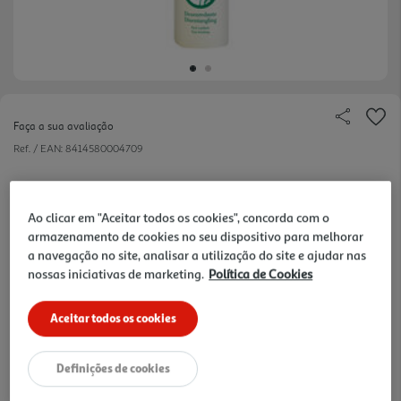
Faça a sua avaliação
Ref. / EAN:
8414580004709
Ao clicar em "Aceitar todos os cookies", concorda com o
9,29 €
armazenamento de cookies no seu dispositivo para melhorar
a navegação no site, analisar a utilização do site e ajudar nas
nossas iniciativas de marketing.
Política de Cookies
+10% DESC. IMEDIATO PET CLUB
10% de desconto imediato exclusivo para membros do
Pet Club em artigos de marcas especialistas da categoria
O Meu Pet.
Aceitar todos os cookies
Definições de cookies
Disponibilidade na loja:
Auchan Amadora