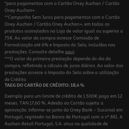
*para pagamentos com o Cartão Oney Auchan / Cartão
Oney Auchan+.
**Campanha Sem Juros para pagamentos com o Cartão
Oney Auchan / Cartão Oney Auchan+, em todos os
produtos assinalados na Loja de valor igual ou superior a
75€. Ao valor da compra acresce Comissão de
Formalização até 6% e Imposto do Selo, incluídos nas
prestações. Consulte detalhe
aqui
.
Toalhitas Vet's+best Para Limpeza De Ouvidos 50 Unidades
***O valor da primeira prestação depende do dia da
compra, refletindo o cálculo de juros diários. Ao valor das
8.49 €/un
prestações acresce o Imposto do Selo sobre a utilização
8,49 €
de Crédito.
TAEG DO CARTÃO DE CRÉDITO: 18,4 %
Exemplo para um limite de crédito de 1.500€ pago em 12
meses. TAN 17,60 %. Adesão ao Cartão sujeita a
aprovação. Informe-se junto do Oney Bank – Sucursal em
Portugal, registado no Banco de Portugal com o nº 881. A
Auchan Retail Portugal, S.A. atua na qualidade de