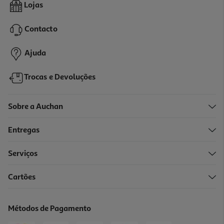
Toalhitas Vet's+best Para Limpeza De Dentes 50 Unidades
Lojas
6.99 €/un
Contacto
6,99 €
Ajuda
Trocas e Devoluções
Sobre a Auchan
Entregas
Serviços
Cartões
Pente Anti-Pulgas Héry Para Animais
4.25 €/un
Métodos de Pagamento
4,25 €