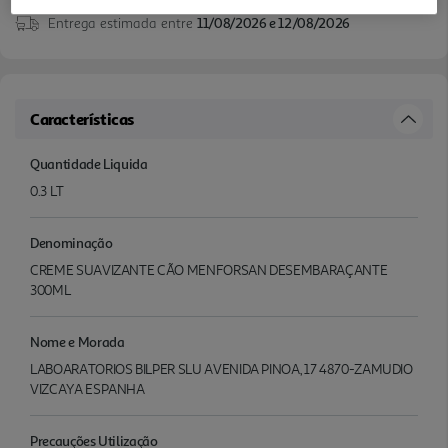
Entrega estimada entre
11/08/2026 e 12/08/2026
Características
Quantidade Liquida
0.3 LT
Denominação
CREME SUAVIZANTE CÃO MENFORSAN DESEMBARAÇANTE
300ML
Nome e Morada
LABOARATORIOS BILPER SLU AVENIDA PINOA, 17 4870-ZAMUDIO
VIZCAYA ESPANHA
Precauções Utilização