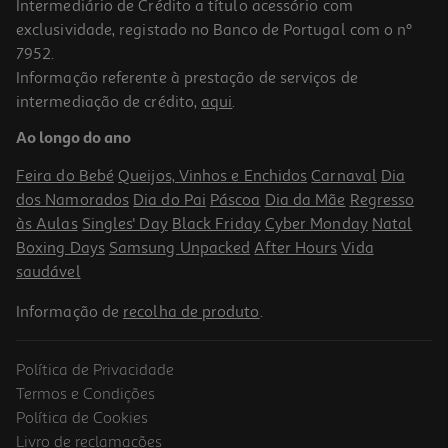
Intermediário de Crédito a título acessório com
exclusividade, registado no Banco de Portugal com o nº
7952.
Informação referente à prestação de serviços de
intermediação de crédito,
aqui
.
Champô Para Cão Menforsan Anti-Comichão 300ml
Ao longo do ano
26.63 €/Lt
Feira do Bebé
Queijos, Vinhos e Enchidos
Carnaval
Dia
7,99 €
dos Namorados
Dia do Pai
Páscoa
Dia da Mãe
Regresso
às Aulas
Singles' Day
Black Friday
Cyber Monday
Natal
Boxing Days
Samsung Unpacked
After Hours
Vida
saudável
Informação de
recolha de produto
.
Política de Privacidade
Termos e Condições
Política de Cookies
Livro de reclamações