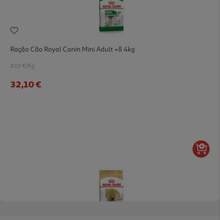
Ração Cão Royal Canin Mini Adult +8 4kg
8.03 €/Kg
32,10 €