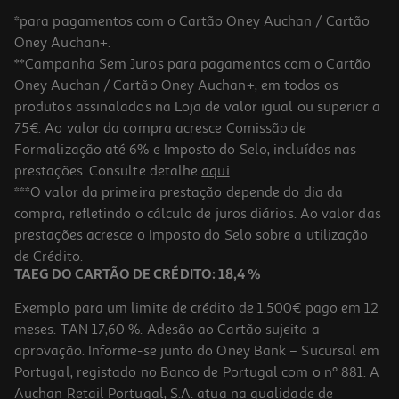
*para pagamentos com o Cartão Oney Auchan / Cartão
Oney Auchan+.
**Campanha Sem Juros para pagamentos com o Cartão
Oney Auchan / Cartão Oney Auchan+, em todos os
produtos assinalados na Loja de valor igual ou superior a
75€. Ao valor da compra acresce Comissão de
Formalização até 6% e Imposto do Selo, incluídos nas
prestações. Consulte detalhe
aqui
.
Ração Para Cão Médio Senior Advance Com Frango E Arroz 3kg
***O valor da primeira prestação depende do dia da
compra, refletindo o cálculo de juros diários. Ao valor das
8.33 €/Kg
prestações acresce o Imposto do Selo sobre a utilização
24,99 €
de Crédito.
TAEG DO CARTÃO DE CRÉDITO: 18,4 %
Exemplo para um limite de crédito de 1.500€ pago em 12
meses. TAN 17,60 %. Adesão ao Cartão sujeita a
aprovação. Informe-se junto do Oney Bank – Sucursal em
Portugal, registado no Banco de Portugal com o nº 881. A
Auchan Retail Portugal, S.A. atua na qualidade de