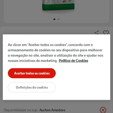
Faça a sua avaliação
Ref. / EAN:
3182551055719
Ao clicar em "Aceitar todos os cookies", concorda com o
armazenamento de cookies no seu dispositivo para melhorar
a navegação no site, analisar a utilização do site e ajudar nas
nossas iniciativas de marketing.
Política de Cookies
33,29 €
Aceitar todos os cookies
+10% DESC. IMEDIATO PET CLUB
10% de desconto imediato exclusivo para membros do
Pet Club em artigos de marcas especialistas da categoria
Definições de cookies
O Meu Pet.
Disponibilidade na loja:
Auchan Amadora