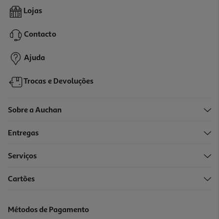
5.0
(16)
Ração Cão Royal Canin Bulldog Francês Adulto 3kg
Lojas
9.5 €/Kg
Contacto
28,50 €
Ajuda
Trocas e Devoluções
Sobre a Auchan
Entregas
Serviços
Cartões
Ração Cão Pro Plan Esterilizado/light Peixe 14kg
5.21 €/Kg
Métodos de Pagamento