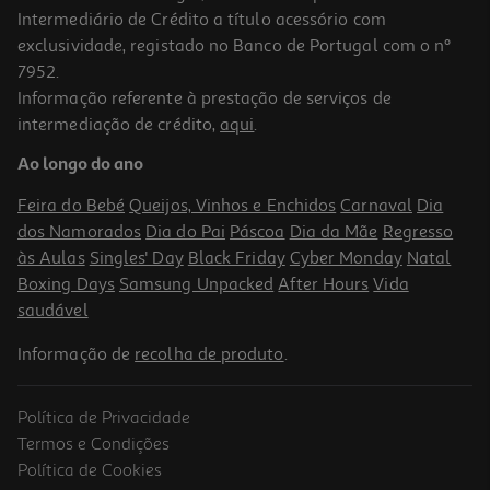
Intermediário de Crédito a título acessório com
exclusividade, registado no Banco de Portugal com o nº
7952.
Informação referente à prestação de serviços de
5.0
(2)
intermediação de crédito,
aqui
.
Ração Cão Mini Pro Plan Grain Free Peru Digestão Sensível 2.5kg
Ao longo do ano
9.96 €/Kg
Feira do Bebé
Queijos, Vinhos e Enchidos
Carnaval
Dia
24,90 €
dos Namorados
Dia do Pai
Páscoa
Dia da Mãe
Regresso
às Aulas
Singles' Day
Black Friday
Cyber Monday
Natal
Boxing Days
Samsung Unpacked
After Hours
Vida
saudável
Informação de
recolha de produto
.
Política de Privacidade
Termos e Condições
Política de Cookies