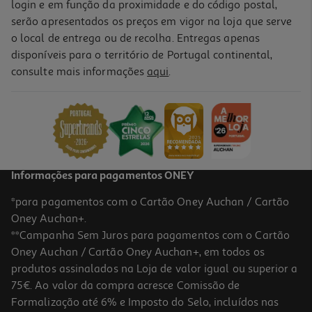
login e em função da proximidade e do código postal,
serão apresentados os preços em vigor na loja que serve
o local de entrega ou de recolha. Entregas apenas
disponíveis para o território de Portugal continental,
5.0
(2)
consulte mais informações
aqui
.
Ração Para Cão Adulto Libra Frango 14kg
2.85 €/Kg
39,95 €
Informações para pagamentos ONEY
*para pagamentos com o Cartão Oney Auchan / Cartão
Oney Auchan+.
**Campanha Sem Juros para pagamentos com o Cartão
Oney Auchan / Cartão Oney Auchan+, em todos os
-10%
produtos assinalados na Loja de valor igual ou superior a
75€. Ao valor da compra acresce Comissão de
Formalização até 6% e Imposto do Selo, incluídos nas