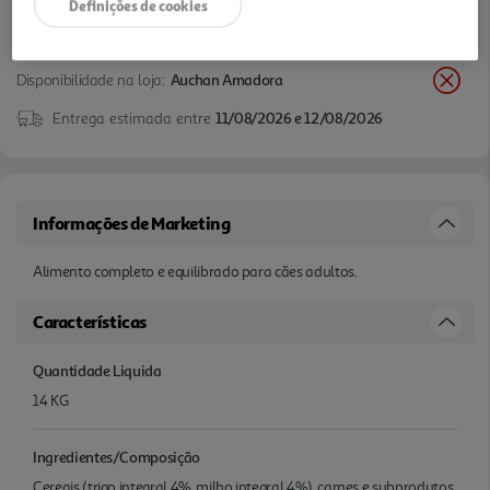
Definições de cookies
Disponibilidade na loja:
Auchan Amadora
Entrega estimada entre
11/08/2026 e 12/08/2026
Informações de Marketing
Alimento completo e equilibrado para cães adultos.
Características
Quantidade Liquida
14 KG
Ingredientes/Composição
Cereais (trigo integral 4%, milho integral 4%), carnes e subprodutos