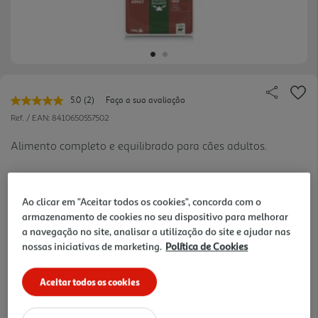
5.0
(2)
Faça a sua avaliação
Leu
2
Ref. / EAN:
8410650557502
avaliações.
Link
Alimento completo e equilibrado para cães adultos.
para
a
mesma
página.
Ao clicar em "Aceitar todos os cookies", concorda com o
armazenamento de cookies no seu dispositivo para melhorar
a navegação no site, analisar a utilização do site e ajudar nas
39,95 €
nossas iniciativas de marketing.
Política de Cookies
+10% DESC. IMEDIATO PET CLUB
Aceitar todos os cookies
10% de desconto imediato exclusivo para membros do
Pet Club em artigos de marcas especialistas da categoria
O Meu Pet.