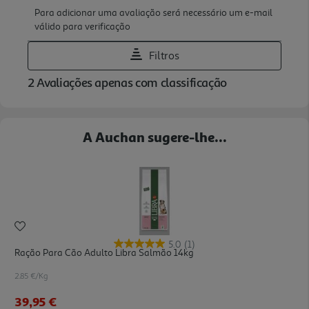
A Auchan sugere-lhe...
5.0
(1)
Ração Para Cão Adulto Libra Salmão 14kg
2.85 €/Kg
39,95 €