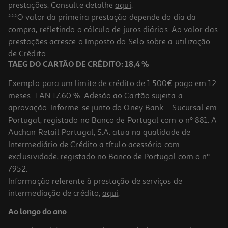
prestações. Consulte detalhe
aqui
.
Ração Para Cão Adulto Libra Com Vaca 3kg
***O valor da primeira prestação depende do dia da
compra, refletindo o cálculo de juros diários. Ao valor das
3.43 €/Kg
Price reduced from
to
prestações acresce o Imposto do Selo sobre a utilização
11,45 €
10,29 €
de Crédito.
Promoção
TAEG DO CARTÃO DE CRÉDITO: 18,4 %
Exemplo para um limite de crédito de 1.500€ pago em 12
meses. TAN 17,60 %. Adesão ao Cartão sujeita a
aprovação. Informe-se junto do Oney Bank – Sucursal em
Portugal, registado no Banco de Portugal com o nº 881. A
Auchan Retail Portugal, S.A. atua na qualidade de
Intermediário de Crédito a título acessório com
exclusividade, registado no Banco de Portugal com o nº
7952.
Informação referente à prestação de serviços de
intermediação de crédito,
aqui
.
Ração Para Cão Adulto Libra Borrego 14kg
Ao longo do ano
2.85 €/Kg