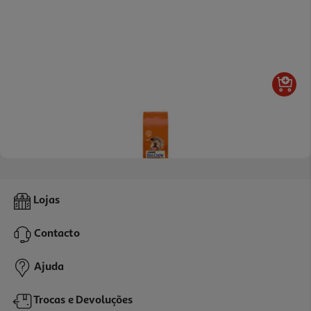
1.0
(1)
Ração Para Cão Dog Chow Mature Sénior Frango 14kg
Lojas
3.06 €/Kg
Contacto
42,90 €
Ajuda
Trocas e Devoluções