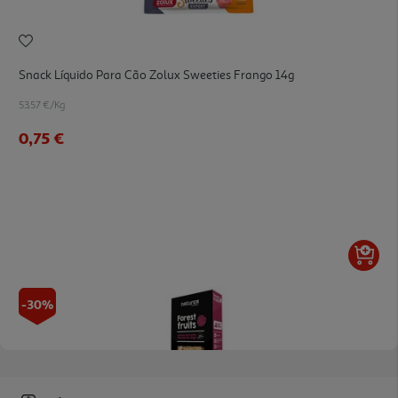
Snack Líquido Para Cão Zolux Sweeties Frango 14g
53.57 €/Kg
0,75 €
-30%
Snack Cão Naturea Biscoitos Frutos Verm. 140g