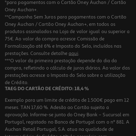
*para pagamentos com o Cartão Oney Auchan / Cartão
Oney Auchan+.
**Campanha Sem Juros para pagamentos com o Cartão
Oney Auchan / Cartão Oney Auchan+, em todos os
produtos assinalados na Loja de valor igual ou superior a
75€. Ao valor da compra acresce Comissão de
Formalização até 6% e Imposto do Selo, incluídos nas
prestações. Consulte detalhe
aqui
.
Treats Cão Naturea Pato Semi-Moist 100g
***O valor da primeira prestação depende do dia da
compra, refletindo o cálculo de juros diários. Ao valor das
28.9 €/Kg
prestações acresce o Imposto do Selo sobre a utilização
2,89 €
de Crédito.
TAEG DO CARTÃO DE CRÉDITO: 18,4 %
Exemplo para um limite de crédito de 1.500€ pago em 12
meses. TAN 17,60 %. Adesão ao Cartão sujeita a
aprovação. Informe-se junto do Oney Bank – Sucursal em
Portugal, registado no Banco de Portugal com o nº 881. A
Auchan Retail Portugal, S.A. atua na qualidade de