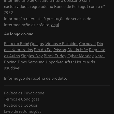
Intermediário de Crédito a título acessório com
exclusividade, registado no Banco de Portugal com o nº
7952.
Informação referente à prestação de serviços de
intermediação de crédito,
aqui
.
Snacks Cão Naturea Biscoitos Noz E Mel 140g
Ao longo do ano
30.64 €/Kg
Feira do Bebé
Queijos, Vinhos e Enchidos
Carnaval
Dia
4,29 €
dos Namorados
Dia do Pai
Páscoa
Dia da Mãe
Regresso
às Aulas
Singles' Day
Black Friday
Cyber Monday
Natal
Boxing Days
Samsung Unpacked
After Hours
Vida
saudável
Informação de
recolha de produto
.
Política de Privacidade
Termos e Condições
Política de Cookies
Livro de reclamações