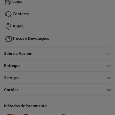
Lojas
21.36 €/Kg
Price reduced from
to
4,29 €
Contacto
2,99 €
Promoção
Ajuda
Trocas e Devoluções
Sobre a Auchan
Entregas
Serviços
Cartões
Snack Para Cão Happyone Mediterraneum Com Vaca 190g
24.16 €/Kg
Métodos de Pagamento
4,59 €