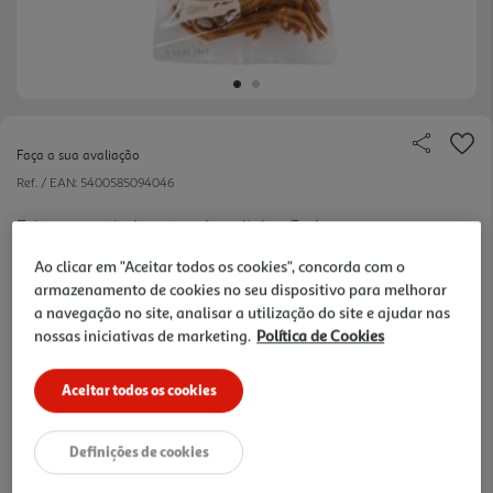
Faça a sua avaliação
Ref. / EAN:
5400585094046
Feitos a partir de patas de galinha. Cada
embalagem contém 200 gramas de mastigação
ver
Ao clicar em "Aceitar todos os cookies", concorda com o
crocante. Baixo Teor de Gordura: Ideal para cães
mais
armazenamento de cookies no seu dispositivo para melhorar
sensíveis. Rica fonte natural de glucosamina e
a navegação no site, analisar a utilização do site e ajudar nas
condroitina para cuidados articulares.
nossas iniciativas de marketing.
Política de Cookies
7,19 €
Aceitar todos os cookies
+10% DESC. IMEDIATO PET CLUB
10% de desconto imediato exclusivo para membros do
Definições de cookies
Pet Club em artigos de marcas especialistas da categoria
O Meu Pet.