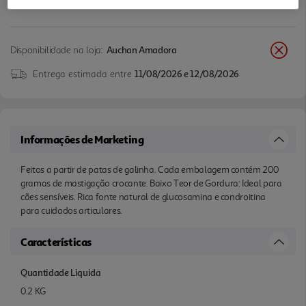
Disponibilidade na loja:
Auchan Amadora
Entrega estimada entre
11/08/2026 e 12/08/2026
Informações de Marketing
Feitos a partir de patas de galinha. Cada embalagem contém 200
gramas de mastigação crocante. Baixo Teor de Gordura: Ideal para
cães sensíveis. Rica fonte natural de glucosamina e condroitina
para cuidados articulares.
Características
Quantidade Liquida
0.2 KG