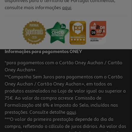
disponíveis para o território de Portugal continental,
consulte mais informações
aqui
.
Creme Hidratante Revuele Vitamina C Spf20 50ml
119.8 €/Lt
5,99 €
Informações para pagamentos ONEY
*para pagamentos com o Cartão Oney Auchan / Cartão
Oney Auchan+.
**Campanha Sem Juros para pagamentos com o Cartão
Oney Auchan / Cartão Oney Auchan+, em todos os
produtos assinalados na Loja de valor igual ou superior a
75€. Ao valor da compra acresce Comissão de
Formalização até 6% e Imposto do Selo, incluídos nas
prestações. Consulte detalhe
aqui
.
5.0
(1)
Ração Para Cão Pedigree Mini Com Vaca E Vegetais 1.4kg
***O valor da primeira prestação depende do dia da
compra, refletindo o cálculo de juros diários. Ao valor das
4.99 €/Kg