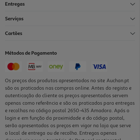
Entregas
-10%
Serviços
Cartões
Livro Círculo Dos Dias De Ken Follett
24.21 €/un
Métodos de Pagamento
26,90 €
PVP de editor
24,21 €
Os preços dos produtos apresentados no site Auchan.pt
são os praticados nas compras online. Antes do registo e
autenticação do cliente os preços apresentados servem
apenas como referência e são os praticados para entregas
e recolhas no código postal 2650-435 Amadora. Após o
login e em função da proximidade e do código postal,
serão apresentados os preços em vigor na loja que serve
o local de entrega ou de recolha. Entregas apenas