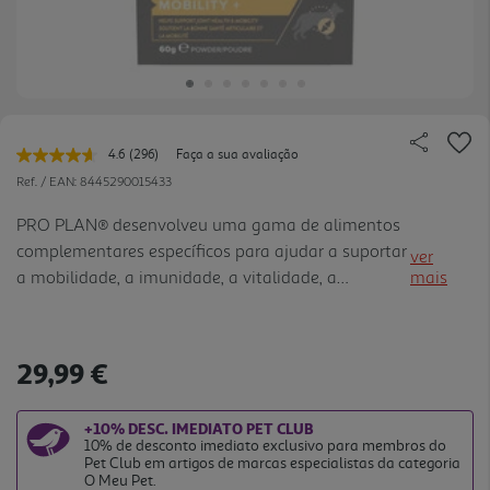
4.6
(296)
Faça a sua avaliação
Leu
296
Ref. / EAN:
8445290015433
avaliações.
Link
PRO PLAN® desenvolveu uma gama de alimentos
para
complementares específicos para ajudar a suportar
a
ver
mesma
a mobilidade, a imunidade, a vitalidade, a
mais
página.
digestão, a saúde da pele e do pelo e o bem-estar.
PRO PLAN® Mobility + ajuda a suportar as
articulações do seu cão g raças a uma mistura
29,99 €
concentrada de membrana de ovo (fonte de
colagénio), ácido hialurónico purificado, Mexilhão-
+10% DESC. IMEDIATO PET CLUB
da-Nova-Zelândia e glucosamina e foi
10% de desconto imediato exclusivo para membros do
cientificamente formulado para: - SUPORTAR O
Pet Club em artigos de marcas especialistas da categoria
O Meu Pet.
MOVIMENTO E FLEXIBILIDADE DAS