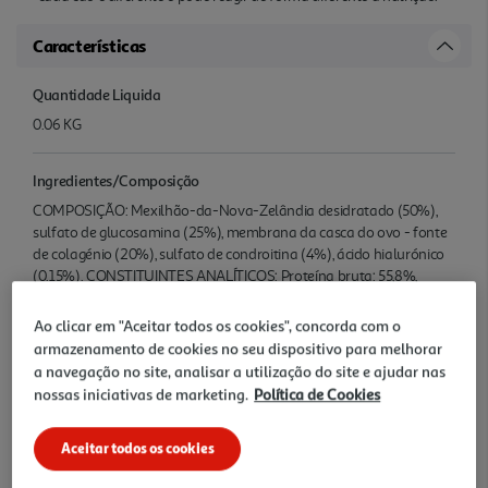
Características
Quantidade Liquida
0.06 KG
Ingredientes/Composição
COMPOSIÇÃO: Mexilhão-da-Nova-Zelândia desidratado (50%),
sulfato de glucosamina (25%), membrana da casca do ovo - fonte
de colagénio (20%), sulfato de condroitina (4%), ácido hialurónico
(0.15%). CONSTITUINTES ANALÍTICOS: Proteína bruta: 55,8%,
Matéria g orda bruta: 4,0%, Cinza bruta: 13,5%, Fibra bruta: 0,4%
Colagénio: 3,0% Sem adição de açúcares, corantes e conservantes
Ao clicar em "Aceitar todos os cookies", concorda com o
artificiais.
armazenamento de cookies no seu dispositivo para melhorar
a navegação no site, analisar a utilização do site e ajudar nas
nossas iniciativas de marketing.
Política de Cookies
Denominação
SUPLEMENTO PRO PLAN MOBILITY CÃO 60G
Aceitar todos os cookies
Nome e Morada