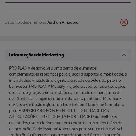
ARTICULAÇÕES. - MELHORAR A MOB ILIDADE
Para melhores resultados, use-o diariamente como
parte da sua rotina diária de alimentação. Pode
Disponibilidade na loja:
Auchan Amadora
levar até 4 semanas para ver um efeito visível.
*cada cão é diferente e pode reagir de forma
diferente à nutrição.
Informações de Marketing
PRO PLAN® desenvolveu uma gama de alimentos
complementares específicos para ajudar a suportar a mobilidade, a
imunidade, a vitalidade, a digestão, a saúde da pele e do pelo e o
bem-estar. PRO PLAN® Mobility + ajuda a suportar as articulações
do seu cão g raças a uma mistura concentrada de membrana de
ovo (fonte de colagénio), ácido hialurónico purificado, Mexilhão-
da-Nova-Zelândia e glucosamina e foi cientificamente formulado
para: - SUPORTAR O MOVIMENTO E FLEXIBILIDADE DAS
ARTICULAÇÕES. - MELHORAR A MOB ILIDADE Para melhores
resultados, use-o diariamente como parte da sua rotina diária de
alimentação. Pode levar até 4 semanas para ver um efeito visível.
*cada cão é diferente e pode reagir de forma diferente à nutrição.