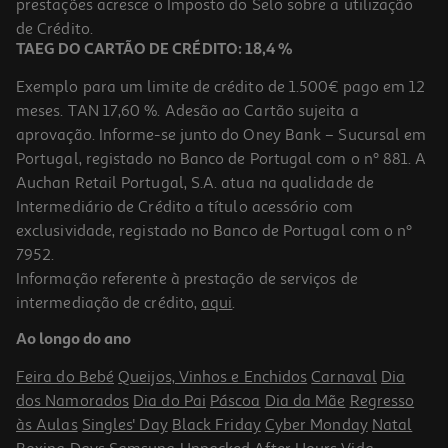
prestações acresce o Imposto do Selo sobre a utilização
6,99 €
de Crédito.
TAEG DO CARTÃO DE CRÉDITO: 18,4 %
Exemplo para um limite de crédito de 1.500€ pago em 12
meses. TAN 17,60 %. Adesão ao Cartão sujeita a
aprovação. Informe-se junto do Oney Bank – Sucursal em
Portugal, registado no Banco de Portugal com o nº 881. A
Auchan Retail Portugal, S.A. atua na qualidade de
Intermediário de Crédito a título acessório com
exclusividade, registado no Banco de Portugal com o nº
7952.
Informação referente à prestação de serviços de
4.0
(2)
intermediação de crédito,
aqui
.
Arranhador Para Gato Lucpet 47x24x4cm
Ao longo do ano
8.59 €/un
Feira do Bebé
Queijos, Vinhos e Enchidos
Carnaval
Dia
8,59 €
dos Namorados
Dia do Pai
Páscoa
Dia da Mãe
Regresso
às Aulas
Singles' Day
Black Friday
Cyber Monday
Natal