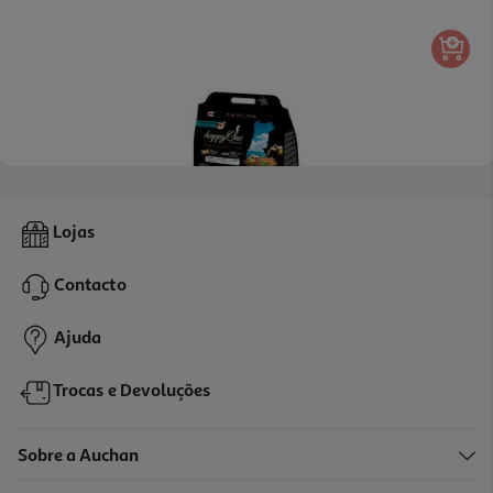
Ração Cão Happyone Mediterraneum Raças Pequenas Sardinha
Lojas
3kg
9.97 €/Kg
Contacto
29,90 €
Ajuda
Trocas e Devoluções
Sobre a Auchan