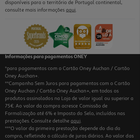
disponíveis para o território de Portugal continental,
consulte mais informações
aqui
.
Brinquedo Para Gato Kong Rato Catnip
5.99 €/un
5,99 €
Informações para pagamentos ONEY
*para pagamentos com o Cartão Oney Auchan / Cartão
Oney Auchan+.
**Campanha Sem Juros para pagamentos com o Cartão
Oney Auchan / Cartão Oney Auchan+, em todos os
produtos assinalados na Loja de valor igual ou superior a
75€. Ao valor da compra acresce Comissão de
Formalização até 6% e Imposto do Selo, incluídos nas
prestações. Consulte detalhe
aqui
.
Brinquedo Gato Kong Wrangler Abacate
***O valor da primeira prestação depende do dia da
compra, refletindo o cálculo de juros diários. Ao valor das
6.99 €/un