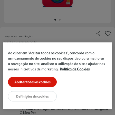
Faça a sua avaliação
Ref. / EAN:
35585440040
As fibras óticas de diversas cores brilham quando
Ao clicar em "Aceitar todos os cookies", concorda com o
armazenamento de cookies no seu dispositivo para melhorar
os gatos tocam no aquário. O balançar do peixe e
ver
a navegação no site, analisar a utilização do site e ajudar nas
os movimentos esvoaçantes das penas despertam
mais
nossas iniciativas de marketing.
Política de Cookies
o interesse e satisfazem os instintos noturnos e de
caça. Com KONG Premium North American Catnip.
Aceitar todos os cookies
24,99 €
Definições de cookies
+10% DESC. IMEDIATO PET CLUB
10% de desconto imediato exclusivo para membros do
Pet Club em artigos de marcas especialistas da categoria
O Meu Pet.