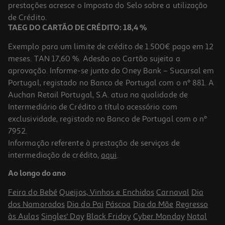
prestações acresce o Imposto do Selo sobre a utilização
6,99 €
de Crédito.
TAEG DO CARTÃO DE CRÉDITO: 18,4 %
Exemplo para um limite de crédito de 1.500€ pago em 12
meses. TAN 17,60 %. Adesão ao Cartão sujeita a
aprovação. Informe-se junto do Oney Bank – Sucursal em
Portugal, registado no Banco de Portugal com o nº 881. A
Auchan Retail Portugal, S.A. atua na qualidade de
Intermediário de Crédito a título acessório com
exclusividade, registado no Banco de Portugal com o nº
7952.
Informação referente à prestação de serviços de
intermediação de crédito,
aqui
.
Brinquedo Para Gato Kong Pull-A-Partz Sushi
Ao longo do ano
14.99 €/un
Feira do Bebé
Queijos, Vinhos e Enchidos
Carnaval
Dia
14,99 €
dos Namorados
Dia do Pai
Páscoa
Dia da Mãe
Regresso
às Aulas
Singles' Day
Black Friday
Cyber Monday
Natal