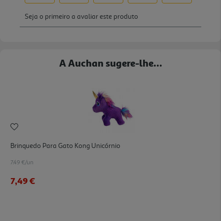
A Auchan sugere-lhe...
Brinquedo Para Gato Kong Unicórnio
7.49 €/un
7,49 €