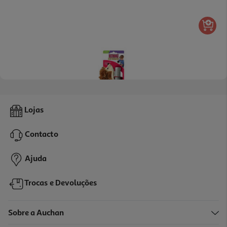
Brinquedo Para Gato Kong Ouriço Catnip
Lojas
6.29 €/un
Contacto
6,29 €
Ajuda
Trocas e Devoluções
Sobre a Auchan