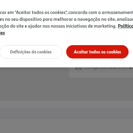
+10% DESC. IMEDIA
10% de desconto imed
icar em "Aceitar todos os cookies", concorda com o armazenamen
marcas especialistas 
es no seu dispositivo para melhorar a navegação no site, analisa
zação do site e ajudar nas nossas iniciativas de marketing.
Polític
ies
Definições de cookies
Aceitar todos os cookies
Disponibilidade na loja:
Auchan 
Entrega estimada entre
10