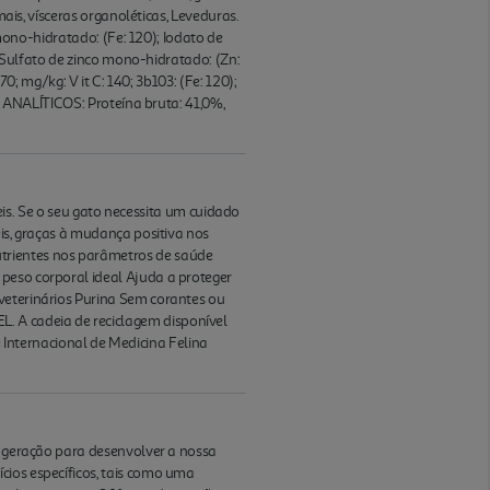
mais, vísceras organoléticas, Leveduras.
 mono-hidratado: (Fe: 120); Iodato de
; Sulfato de zinco mono-hidratado: (Zn:
0; mg/kg: V it C: 140; 3b103: (Fe: 120);
ES ANALÍTICOS: Proteína bruta: 41,0%,
. Se o seu gato necessita um cuidado
eis, graças à mudança positiva nos
utrientes nos parâmetros de saúde
peso corporal ideal Ajuda a proteger
veterinários Purina Sem corantes ou
. A cadeia de reciclagem disponível
Internacional de Medicina Felina
ma geração para desenvolver a nossa
cios específicos, tais como uma