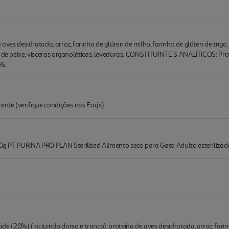
s desidratada, arroz, farinha de glúten de milho, farinha de glúten de trigo, mi
o de peixe, vísceras organoléticas, leveduras. CONSTITUINTE S ANALÍTICOS: Pro
0%.
ente (verifique condições nas Faq's)
g PT PURINA PRO PLAN Sterilised Alimento seco para Gato Adulto esteriliz
(20%) (incluindo dorso e tronco), proteína de aves desidratada, arroz, farinh