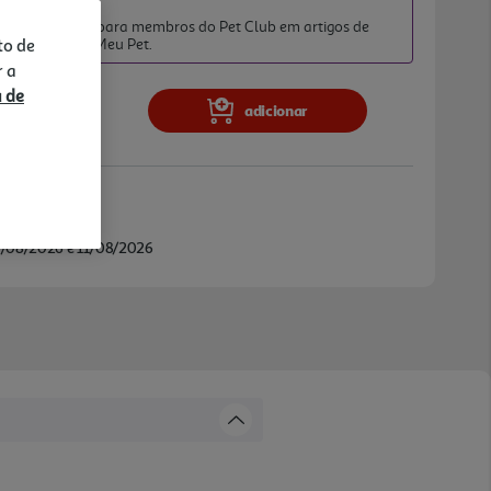
TO PET CLUB
iato exclusivo para membros do Pet Club em artigos de
to de
da categoria O Meu Pet.
r a
a de
adicionar
Amadora
/08/2026 e 11/08/2026