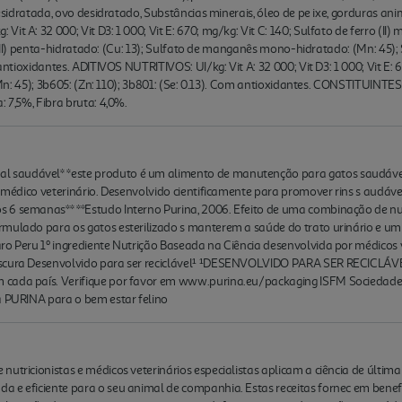
desidratada, ovo desidratado, Substâncias minerais, óleo de pe ixe, gorduras ani
t A: 32 000; Vit D3: 1 000; Vit E: 670; mg/kg: Vit C: 140; Sulfato de ferro (II)
bre (II) penta-hidratado: (Cu: 13); Sulfato de manganês mono-hidratado: (Mn: 45)
antioxidantes. ADITIVOS NUTRITIVOS: UI/kg: Vit A: 32 000; Vit D3: 1 000; Vit E: 67
: (Mn: 45); 3b605: (Zn: 110); 3b801: (Se: 0.13). Com antioxidantes. CONSTITUINT
: 7,5%, Fibra bruta: 4,0%.
saudável* *este produto é um alimento de manutenção para gatos saudáveis
eu médico veterinário. Desenvolvido cientificamente para promover rins s audáv
 6 semanas** **Estudo Interno Purina, 2006. Efeito de uma combinação de n
mulado para os gatos esterilizado s manterem a saúde do trato urinário e um 
ro Peru 1º ingrediente Nutrição Baseada na Ciência desenvolvida por médicos 
escura Desenvolvido para ser reciclável¹ ¹DESENVOLVIDO PARA SER RECICLÁVEL
 cada país. Verifique por favor em www.purina.eu/packaging ISFM Sociedade 
a PURINA para o bem estar felino
nutricionistas e médicos veterinários especialistas aplicam a ciência de últi
 e eficiente para o seu animal de companhia. Estas receitas fornec em benefí