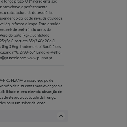
a longo prazo. O 1º ingrediente são
ientes chave, e perfeitamente
a calculadora de doses diárias
pendendo da idade, nível de atividade
vel água fresca e limpa. Para a saúde
onsumir de preferência antes de,
 Peso do Gato (kg) Quantidado
25g 5g+1 saqueta 85g 3 40g 20g+1
 85g ® Reg. Trademark of Société des
rculano nº 8, 2799-554 Linda-a-Velha.
sco@pt.nestle.com www.purina.pt
na® PRO PLAN®, a nossa equipa de
mbinação de nutrientes mais avançada e
estibilidade e uma elevada absorção de
os de elevada qualidade de frango,
ados para um sabor delicioso.