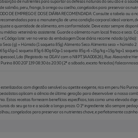
absorção de nutrientes para suportar as defesas naturais do seu cão e a saúde 
 salmão, peru, frango, b orrego ou coelho, congelados para preservar os nutr
 MODO DE EMPREGO E DOSE DIÁRIA RECOMENDADA: Consulte a tabela ou a noss
 recomendadas para a manutenção de uma condição corporal ideal variam, de
e ajuste a quantidade de alimento, em conformidade. Deve estar sempre disponí
eu médico veterinário assistente. Guarde o alimento num local fresco e seco. C
e Código lote: ver no verso da embalagem Dose diária recome ndada (g/dia):
 Seco (g) + Húmido (1 saqueta 85g) Alimento Seco Alimento seco + húmido 2 
 65g 45g+1 saqueta 85g 6 80g 60g+1 saqueta 85g >6 +15g/kg +15g/kg+1 saqueta
 Unipessoal, Lda (Registado na DGAV com o NII PT3AA00826), Rua Alexandre He
é Purina 800 207 139 08:30 às 20:30 (2ª a sábado, exceto feriados) faleconno
sterilizados com digestão sensível ou apetite exigente, rico em peru Na Puri
especialistas aplicam a ciência de última geração para desenvolver a nossa co
ia. Estas receitas fornecem benefícios específicos, tais como uma elevada dig
turais do seu ga to e a saúde a longo prazo. O 1º ingrediente são sempre pedaç
calhau, congelados para preservar os nutrientes chave, e perfeitamente cozinh