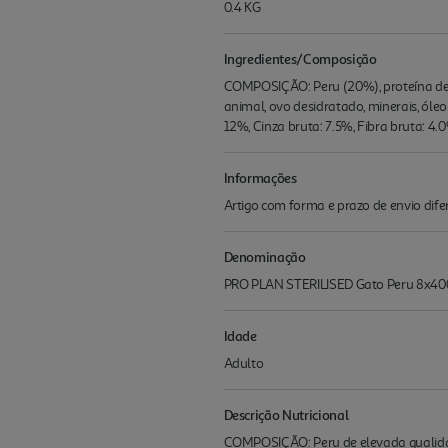
0.4 KG
Ingredientes/Composição
COMPOSIÇÃO: Peru (20%), proteína de ave
animal, ovo desidratado, minerais, óle
12%, Cinza bruta: 7.5%, Fibra bruta: 4.
Informações
Artigo com forma e prazo de envio difer
Denominação
PRO PLAN STERILISED Gato Peru 8x400
Idade
Adulto
Descrição Nutricional
COMPOSIÇÃO: Peru de elevada qualidade 