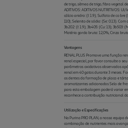
de trigo, sêmea de trigo, fibra vegetal 
ADITIVOS: ADITIVOS NUTRITIVOS: UI/kg: Vi
cálcio anidro: (I: 1.9); Sulfato de co 
110); Selenito de sódio: (Se: 0.13). Com 
3b202: (I: 1.9); 3b405: (Cu: 13); 3b503
Matéria gorda bruta: 12,0%, Cinza bruta
Vantagens
RENAL PLUS Promove uma função renal 
renal especial, por favor consulte o s
parâmetros oxidativos observados após
renal em 40 gatos durante 3 meses. For
os dentes da formação de placa e tárta
aromatizantes adicionados Selo de fr
para esta embalagem poderá variar em
reconhece a contribuição nutricional d
Utilização e Especificações
Na Purina PRO PLAN, a nossa equipa de 
combinação de nutrientes mais avançada