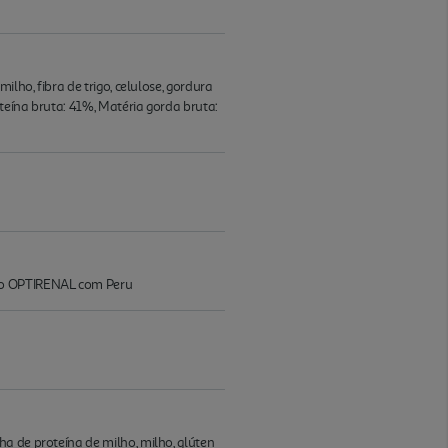
lho, fibra de trigo, celulose, gordura
teína bruta: 41%, Matéria gorda bruta:
ado OPTIRENAL com Peru
a de proteína de milho, milho, glúten