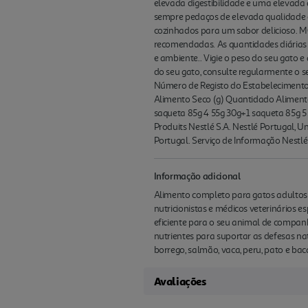
elevada digestibilidade e uma elevada 
sempre pedaços de elevada qualidade de
cozinhados para um sabor delicioso.
recomendadas. As quantidades diárias
e ambiente.. Vigie o peso do seu gato 
do seu gato, consulte regularmente o s
Número de Registo do Estabelecimento 
Alimento Seco (g) Quantidado Alimento
saqueta 85g 4 55g 30g+1 saqueta 85g 5
Produits Nestlé S.A. Nestlé Portugal,
Portugal. Serviço de Informação Nestl
Informação adicional
Alimento completo para gatos adultos e
nutricionistas e médicos veterinários 
eficiente para o seu animal de companh
nutrientes para suportar as defesas na
borrego, salmão, vaca, peru, pato e ba
Avaliações