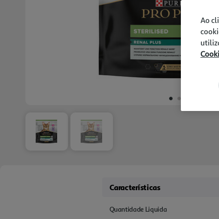
Ao cl
cooki
utili
Cook
Características
Quantidade Liquida