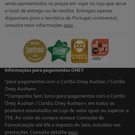
serão apresentados os preços em vigor na loja que serve
o local de entrega ou de recolha. Entregas apenas
disponíveis para o território de Portugal continental,
consulte mais informações
aqui
.
Tapete Para Wc Gato Lucpet Cores Sortidas 60x40cm
7.99 €/un
7,99 €
Informações para pagamentos ONEY
*para pagamentos com o Cartão Oney Auchan / Cartão
Oney Auchan+.
**Campanha Sem Juros para pagamentos com o Cartão
Oney Auchan / Cartão Oney Auchan+, em todos os
produtos assinalados na Loja de valor igual ou superior a
75€. Ao valor da compra acresce Comissão de
Formalização até 6% e Imposto do Selo, incluídos nas
prestações. Consulte detalhe
aqui
.