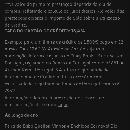
Filtro Carvão Ativo Ferplast L 135 (2)
***O valor da primeira prestação depende do dia da
compra, refletindo o cálculo de juros diários. Ao valor das
3.69 €/un
prestações acresce o Imposto do Selo sobre a utilização
3,69 €
de Crédito.
TAEG DO CARTÃO DE CRÉDITO: 18,4 %
Exemplo para um limite de crédito de 1.500€ pago em 12
meses. TAN 17,60 %. Adesão ao Cartão sujeita a
aprovação. Informe-se junto do Oney Bank – Sucursal em
Portugal, registado no Banco de Portugal com o nº 881. A
Auchan Retail Portugal, S.A. atua na qualidade de
Intermediário de Crédito a título acessório com
exclusividade, registado no Banco de Portugal com o nº
7952.
Informação referente à prestação de serviços de
intermediação de crédito,
aqui
.
Caixa De Areia Gato Catty Cor/sortida 54.5x39.1x40.3
Ao longo do ano
25.49 €/un
Feira do Bebé
Queijos, Vinhos e Enchidos
Carnaval
Dia
25,49 €