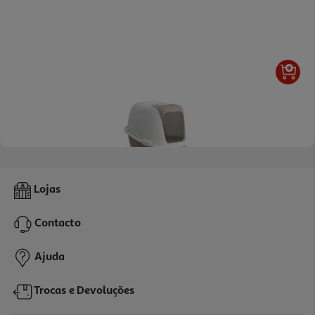
Casa Toilette Mpbergamo Curvy 66x49x47cm
Lojas
48.99 €/un
Contacto
48,99 €
Ajuda
Trocas e Devoluções