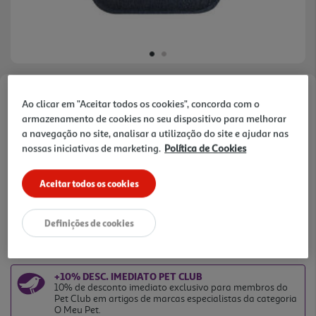
Faça a sua avaliação
Ao clicar em "Aceitar todos os cookies", concorda com o
Ref. / EAN:
5600374763225
armazenamento de cookies no seu dispositivo para melhorar
a navegação no site, analisar a utilização do site e ajudar nas
Tapete para WC de gato, em forma de pata.
nossas iniciativas de marketing.
Política de Cookies
Aceitar todos os cookies
Definições de cookies
7,99 €
+10% DESC. IMEDIATO PET CLUB
10% de desconto imediato exclusivo para membros do
Pet Club em artigos de marcas especialistas da categoria
O Meu Pet.