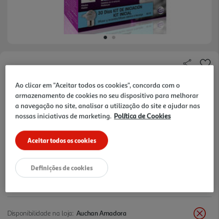
Faça a sua avaliação
Ref. / EAN:
3411112169498
Ao clicar em "Aceitar todos os cookies", concorda com o
armazenamento de cookies no seu dispositivo para melhorar
a navegação no site, analisar a utilização do site e ajudar nas
nossas iniciativas de marketing.
Política de Cookies
32,25 €
Aceitar todos os cookies
+10% DESC. IMEDIATO PET CLUB
10% de desconto imediato exclusivo para membros do
Pet Club em artigos de marcas especialistas da categoria
Definições de cookies
O Meu Pet.
Disponibilidade na loja:
Auchan Amadora