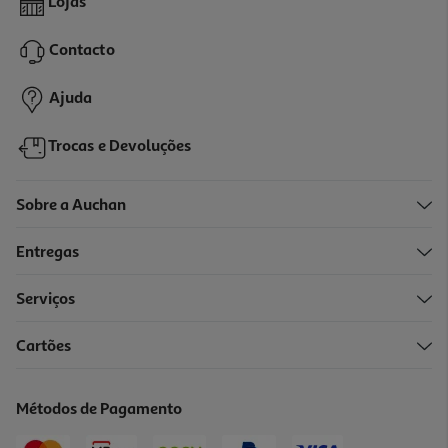
Lojas
26.85 €/un
Contacto
26,85 €
Ajuda
Trocas e Devoluções
Sobre a Auchan
Entregas
Serviços
Cartões
Brinquedo Gato Flamingo Ratinho Interativo 7cm Artigo Sortido
5.49 €/un
Métodos de Pagamento
5,49 €