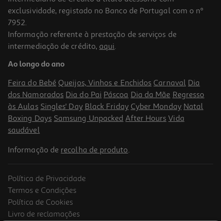
exclusividade, registado no Banco de Portugal com o nº
7952.
Informação referente à prestação de serviços de
intermediação de crédito,
aqui
.
Spray Catnip Kong 30ml
Ao longo do ano
8.99 €/un
Feira do Bebé
Queijos, Vinhos e Enchidos
Carnaval
Dia
8,99 €
dos Namorados
Dia do Pai
Páscoa
Dia da Mãe
Regresso
às Aulas
Singles' Day
Black Friday
Cyber Monday
Natal
Boxing Days
Samsung Unpacked
After Hours
Vida
saudável
Informação de
recolha de produto
.
Política de Privacidade
Termos e Condições
Política de Cookies
Livro de reclamações