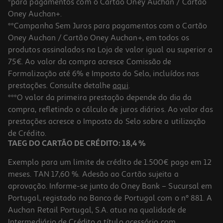
*para pagamentos com o Cartão Oney Auchan / Cartão
Oney Auchan+.
**Campanha Sem Juros para pagamentos com o Cartão
Oney Auchan / Cartão Oney Auchan+, em todos os
produtos assinalados na Loja de valor igual ou superior a
75€. Ao valor da compra acresce Comissão de
Formalização até 6% e Imposto do Selo, incluídos nas
prestações. Consulte detalhe
aqui
.
Recarga Para Gato Feliway Friends 48ml
***O valor da primeira prestação depende do dia da
compra, refletindo o cálculo de juros diários. Ao valor das
25.5 €/un
prestações acresce o Imposto do Selo sobre a utilização
25,50 €
de Crédito.
TAEG DO CARTÃO DE CRÉDITO: 18,4 %
Exemplo para um limite de crédito de 1.500€ pago em 12
meses. TAN 17,60 %. Adesão ao Cartão sujeita a
aprovação. Informe-se junto do Oney Bank – Sucursal em
Portugal, registado no Banco de Portugal com o nº 881. A
Auchan Retail Portugal, S.A. atua na qualidade de
Intermediário de Crédito a título acessório com