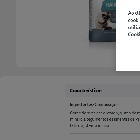
Ao cl
cooki
utili
Cook
Características
Ingredientes/Composição
Carne de aves desidratada, glúten de mi
minerais, tegumentos e sementes de Psyl
L-lisina, DL-metionina.