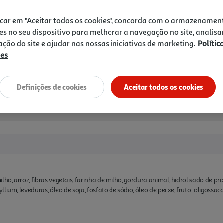
icar em "Aceitar todos os cookies", concorda com o armazenamen
es no seu dispositivo para melhorar a navegação no site, analisa
zação do site e ajudar nas nossas iniciativas de marketing.
Polític
ies
Disponibilidade na loja:
Auchan 
Definições de cookies
Aceitar todos os cookies
Entrega estimada entre
10
lho, arroz, fibras vegetais, farinha de milho, gordura animal, hidrolisado de pr
lium, leveduras, óleo de soja, fosfato de sódio, óleo de pei xe, fruto-oligossac