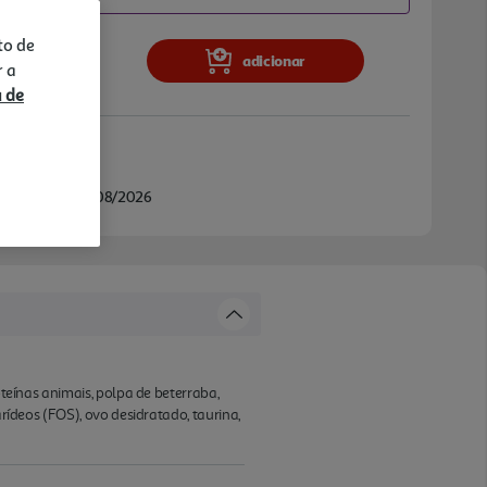
to de
adicionar
r a
a de
Amadora
/08/2026 e 11/08/2026
oteínas animais, polpa de beterraba,
arídeos (FOS), ovo desidratado, taurina,