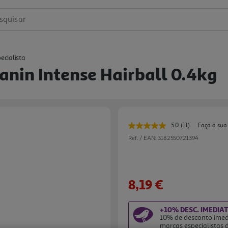
squisar
ecialista
anin Intense Hairball 0.4kg
5.0
(11)
Faça a sua
Leu
11
Ref. / EAN:
3182550721394
avaliações.
Link
para
a
mesma
8,19 €
página.
+10% DESC. IMEDIA
10% de desconto imed
marcas especialistas 